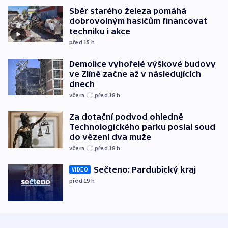
Sběr starého železa pomáhá
dobrovolným hasičům financovat
techniku i akce
před 15
h
Demolice vyhořelé výškové budovy
ve Zlíně začne až v následujících
dnech
včera
před 18
h
Za dotační podvod ohledně
Technologického parku poslal soud
do vězení dva muže
včera
před 18
h
Sečteno: Pardubický kraj
VIDEO
před 19
h