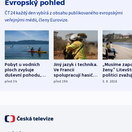
Evropský pohled
ČT24 každý den vybírá z obsahu publikovaného evropskými
veřejnými médii, členy Eurovize.
Pobyt u vodních
Jiný jazyk i technika.
„Musíme zapo
ploch zvyšuje
Ve Francii
ženy.“ Litevšt
duševní pohodu,
spolupracují hasiči z
politici zvažuj
ukázala
různých zemí
dohodu o
před 3
h
před 19
h
5. 8. 2026
mezinárodní studie
demografii