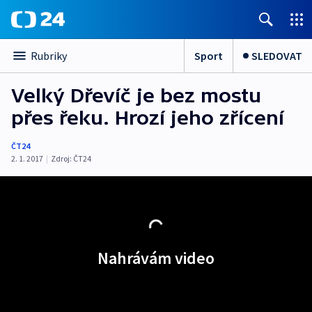
Sport
SLEDOVAT
Rubriky
Velký Dřevíč je bez mostu
přes řeku. Hrozí jeho zřícení
ČT24
2. 1. 2017
|
Zdroj:
ČT24
Nahrávám video