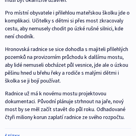
Pro místní obyvatele i přilehlou mateřskou školku jde o
komplikaci. Učitelky s dětmi si přes most zkracovaly
cestu, aby nemusely chodit po úzké rušné silnici, kde
není chodník.
Hronovská radnice se sice dohodla s majiteli přilehlých
pozemků na provizorním průchodu k dalšímu mostu,
aby lidé nemuseli obcházet půl vesnice, jde ale o úzkou
pěšinu hned u břehu řeky a rodiče s malými dětmi i
školka se ji bojí používat.
Radnice už má k novému mostu projektovou
dokumentaci. Původní plánuje strhnout na jaře, nový
most by se měl začít stavět do půl roku. Odhadované
čtyři miliony korun zaplatí radnice ze svého rozpočtu.