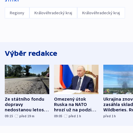
ŠTÍTKY
Regiony
Královéhradecký kraj
Královéhradecký kraj
Výběr redakce
Ze státního fondu
Omezený útok
Ukrajina zno
dopravy
Ruska na NATO
zasáhla skla
nedostanou letos
hrozí už na podzim,
Wildberies. 
kraje na silnice ani
varují tajné služby
útočili v Cha
09:15
před 19
m
09:05
před 1
h
před 1
h
korunu, řekl Půta
USA
oblasti