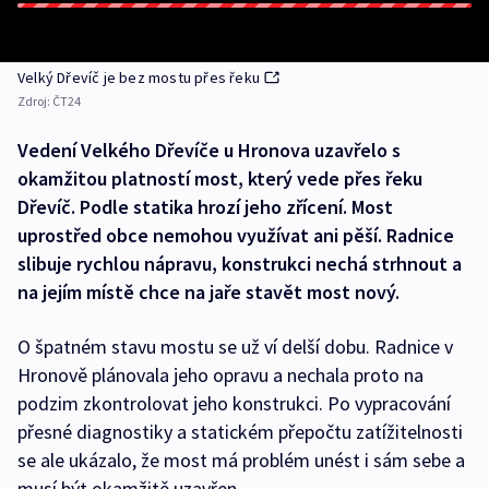
Velký Dřevíč je bez mostu přes řeku
Zdroj:
ČT24
Vedení Velkého Dřevíče u Hronova uzavřelo s
okamžitou platností most, který vede přes řeku
Dřevíč. Podle statika hrozí jeho zřícení. Most
uprostřed obce nemohou využívat ani pěší. Radnice
slibuje rychlou nápravu, konstrukci nechá strhnout a
na jejím místě chce na jaře stavět most nový.
O špatném stavu mostu se už ví delší dobu. Radnice v
Hronově plánovala jeho opravu a nechala proto na
podzim zkontrolovat jeho konstrukci. Po vypracování
přesné diagnostiky a statickém přepočtu zatížitelnosti
se ale ukázalo, že most má problém unést i sám sebe a
musí být okamžitě uzavřen.