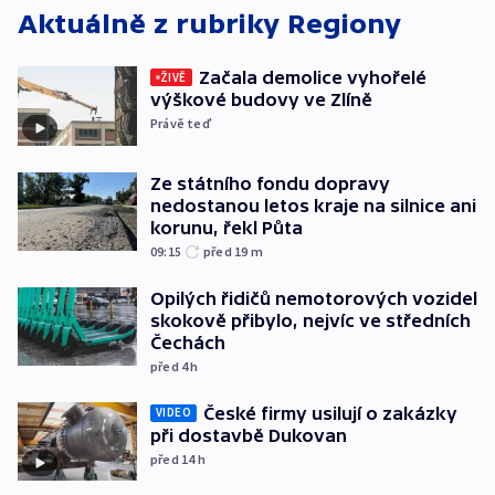
Aktuálně z rubriky
Regiony
Začala demolice vyhořelé
ŽIVĚ
výškové budovy ve Zlíně
Právě teď
Ze státního fondu dopravy
nedostanou letos kraje na silnice ani
korunu, řekl Půta
09:15
před 19
m
Opilých řidičů nemotorových vozidel
skokově přibylo, nejvíc ve středních
Čechách
před 4
h
České firmy usilují o zakázky
VIDEO
při dostavbě Dukovan
před 14
h