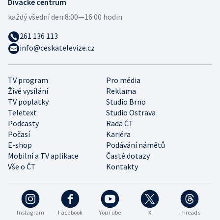
Divácké centrum
každý všední den:
8:00—16:00 hodin
261 136 113
info@ceskatelevize.cz
TV program
Pro média
Živé vysílání
Reklama
TV poplatky
Studio Brno
Teletext
Studio Ostrava
Podcasty
Rada ČT
Počasí
Kariéra
E-shop
Podávání námětů
Mobilní a TV aplikace
Časté dotazy
Vše o ČT
Kontakty
Instagram
Facebook
YouTube
X
Threads