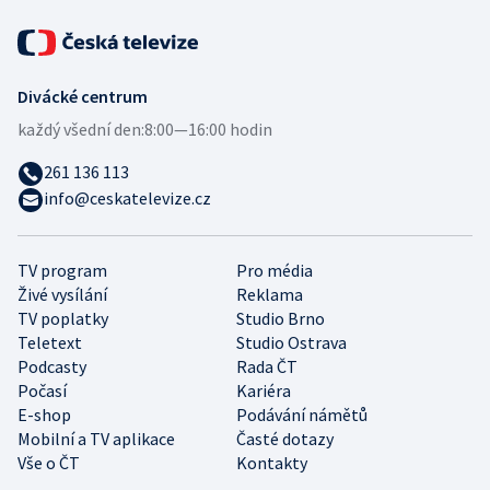
Divácké centrum
každý všední den:
8:00—16:00 hodin
261 136 113
info@ceskatelevize.cz
TV program
Pro média
Živé vysílání
Reklama
TV poplatky
Studio Brno
Teletext
Studio Ostrava
Podcasty
Rada ČT
Počasí
Kariéra
E-shop
Podávání námětů
Mobilní a TV aplikace
Časté dotazy
Vše o ČT
Kontakty