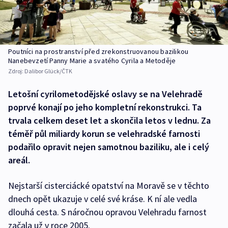
Poutníci na prostranství před zrekonstruovanou bazilikou
Nanebevzetí Panny Marie a svatého Cyrila a Metoděje
Zdroj:
Dalibor Glück/ČTK
Letošní cyrilometodějské oslavy se na Velehradě
poprvé konají po jeho kompletní rekonstrukci. Ta
trvala celkem deset let a skončila letos v lednu. Za
téměř půl miliardy korun se velehradské farnosti
podařilo opravit nejen samotnou baziliku, ale i celý
areál.
Nejstarší cisterciácké opatství na Moravě se v těchto
dnech opět ukazuje v celé své kráse. K ní ale vedla
dlouhá cesta. S náročnou opravou Velehradu farnost
začala už v roce 2005.