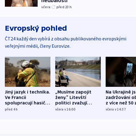
nedbalosti
včera
před 23
h
Evropský pohled
ČT24 každý den vybírá z obsahu publikovaného evropskými
veřejnými médii, členy Eurovize.
Jiný jazyk i technika.
„Musíme zapojit
Na Ukrajině j
Ve Francii
ženy.“ Litevští
zadržováni o
spolupracují hasiči z
politici zvažují
z více než 50 
různých zemí
dohodu o
Bojovali na s
před 4
h
včera v 16:00
včera v 14:37
demografii
Ruska