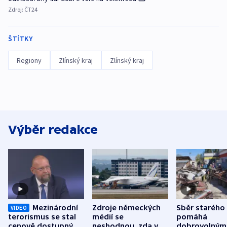
Zdroj:
ČT24
ŠTÍTKY
Regiony
Zlínský kraj
Zlínský kraj
Výběr redakce
Mezinárodní
Zdroje německých
Sběr starého
VIDEO
terorismus se stal
médií se
pomáhá
cenově dostupným,
neshodnou, zda v
dobrovolným