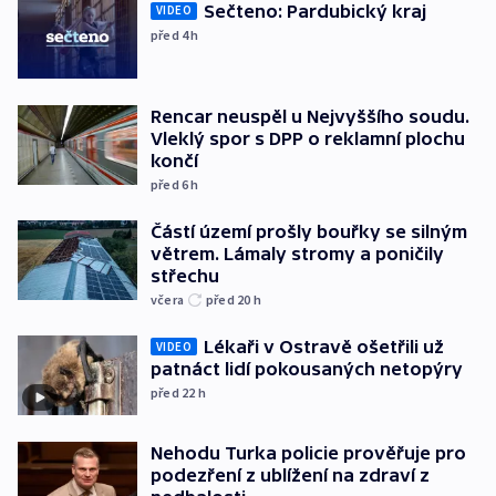
Sečteno: Pardubický kraj
VIDEO
před 4
h
Rencar neuspěl u Nejvyššího soudu.
Vleklý spor s DPP o reklamní plochu
končí
před 6
h
Částí území prošly bouřky se silným
větrem. Lámaly stromy a poničily
střechu
včera
před 20
h
Lékaři v Ostravě ošetřili už
VIDEO
patnáct lidí pokousaných netopýry
před 22
h
Nehodu Turka policie prověřuje pro
podezření z ublížení na zdraví z