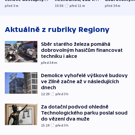
varuje Bartošek
letadle ohroženém
hasičům fina
před 3
m
10:56
před 21
m
před 34
m
v Lipsku dronem
techniku i ak
byla munice
Aktuálně z rubriky
Regiony
Sběr starého železa pomáhá
dobrovolným hasičům financovat
techniku i akce
před 34
m
Demolice vyhořelé výškové budovy
ve Zlíně začne až v následujících
dnech
12:29
před 3
h
Za dotační podvod ohledně
Technologického parku poslal soud
do vězení dva muže
15:19
před 3
h