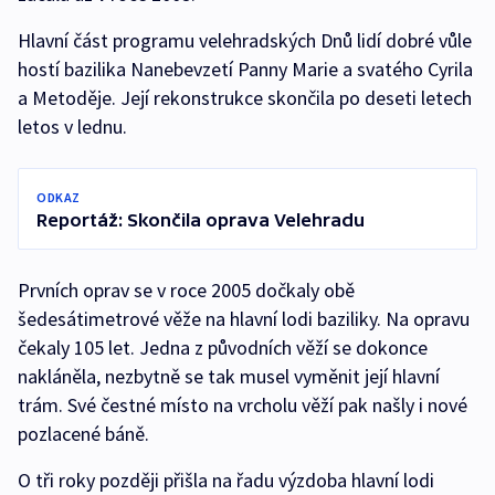
Hlavní část programu velehradských Dnů lidí dobré vůle
hostí bazilika Nanebevzetí Panny Marie a svatého Cyrila
a Metoděje. Její rekonstrukce skončila po deseti letech
letos v lednu.
ODKAZ
Reportáž: Skončila oprava Velehradu
Prvních oprav se v roce 2005 dočkaly obě
šedesátimetrové věže na hlavní lodi baziliky. Na opravu
čekaly 105 let. Jedna z původních věží se dokonce
nakláněla, nezbytně se tak musel vyměnit její hlavní
trám. Své čestné místo na vrcholu věží pak našly i nové
pozlacené báně.
O tři roky později přišla na řadu výzdoba hlavní lodi