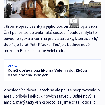
„Kromě oprav baziliky a jejího podzemí, což byla velká
+ 2 další
část peněz, se opravila také sousední budova. Byla to
původně sýpka a konírna pro cisterciáky, kteří zde žili,“
doplňuje farář Petr Přádka. Teď je v budově nové
muzeum Bible a historie Velehradu.
ODKAZ
Končí oprava baziliky na Velehradu. Zbývá
osadit sochy svatých
V posledních deseti letech se ale pouze neopravovalo. V
areálu přibylo i několik nových staveb.„ Úplně nový je
ambit, který tady vznikl proto, že jsme chtěli oddělit