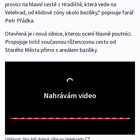
provoz na hlavní cestě z Hradiště, která vede na
Velehrad, od klidové zóny okolo baziliky,“ popisuje farář
Petr Přádka.
Otevřená je i nová silnice, kterou ocení hlavně poutníci.
Propojuje totiž současnou růžencovou cestu od
Starého Města přímo s areálem baziliky.
Nahrávám video
Události: Dny lidí dobré vůle na Velehradu