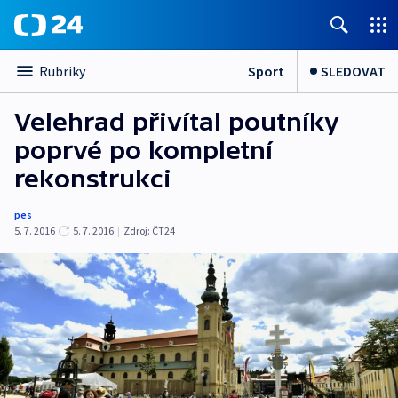
Sport
SLEDOVAT
Rubriky
Velehrad přivítal poutníky
poprvé po kompletní
rekonstrukci
pes
5. 7. 2016
5. 7. 2016
|
Zdroj:
ČT24