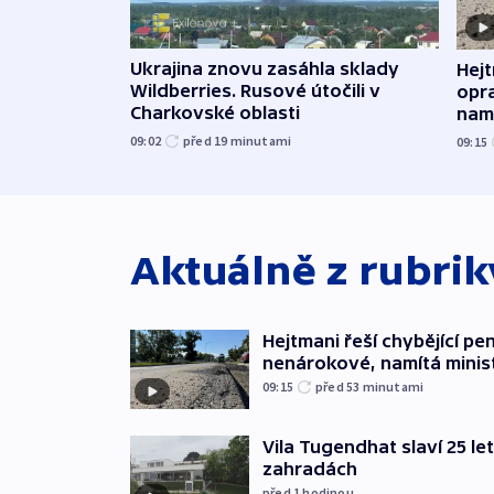
Ukrajina znovu zasáhla sklady
Hejt
Wildberries. Rusové útočili v
opra
Charkovské oblasti
namí
09:02
před 19
minutami
09:15
Aktuálně z rubri
Hejtmani řeší chybějící pen
nenárokové, namítá minis
09:15
před 53
minutami
Vila Tugendhat slaví 25 le
zahradách
před 1
hodinou