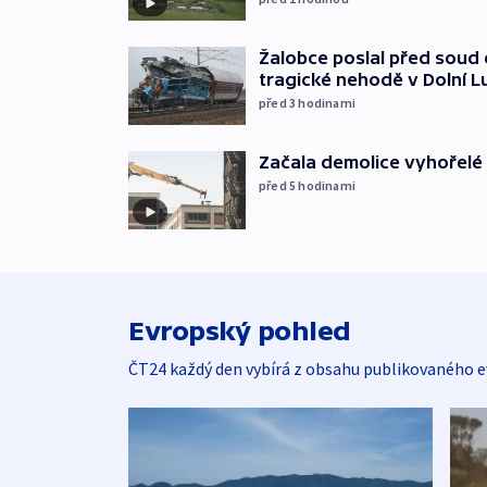
Žalobce poslal před soud d
tragické nehodě v Dolní L
před 3
hodinami
Začala demolice vyhořelé
před 5
hodinami
Evropský pohled
ČT24 každý den vybírá z obsahu publikovaného e