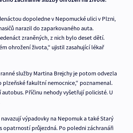
denáctou dopoledne v Nepomucké ulici v Plzni,
hasičů narazil do zaparkovaného auta.
jedenáct zraněných, z nich bylo deset dětí.
 ohrožení života,“ ujistil zasahující lékař
ranné služby Martina Brejchy je potom odvezla
do plzeňské fakultní nemocnice,“ poznamenal.
 autobus. Příčinu nehody vyšetřují policisté. U
.
 navazují výpadovky na Nepomuk a také Starý
s opatrností průjezdná. Po poledni záchranáři