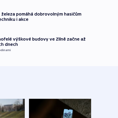
o železa pomáhá dobrovolným hasičům
echniku i akce
ořelé výškové budovy ve Zlíně začne až
ích dnech
odinami