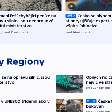
mani řeší chybějící peníze na
Česko se plynem 
VIDEO
vu silnic. Jsou nenárokové,
stihne, ujišťuje expert.
tá ministerstvo
však slíbit nelze
před 53
minutami
před 54
minutami
ky
Regiony
íze na opravu silnic. Jsou
Opilých řidi
terstvo
nejvíc ve st
před 10
hodinami
České 
t v UNESCO třídenní akcí v
VIDEO
Dukovan
před 19
hodinami