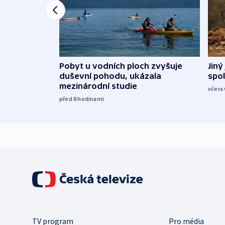
Jiný
Pobyt u vodních ploch zvyšuje
spol
duševní pohodu, ukázala
mezinárodní studie
včera 
před 8
hodinami
TV program
Pro média