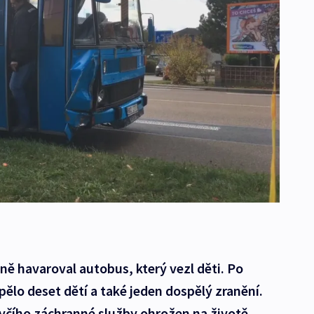
ně havaroval autobus, který vezl děti. Po
ělo deset dětí a také jeden dospělý zranění.
včího záchranné služby ohrožen na životě.