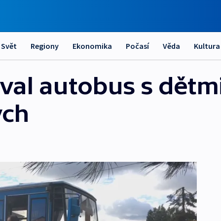
Svět
Regiony
Ekonomika
Počasí
Věda
Kultura
val autobus s dětmi
ých