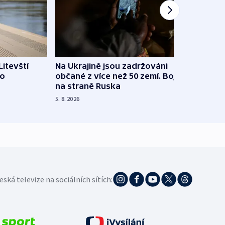
Litevští
Na Ukrajině jsou zadržováni
Španě
 o
občané z více než 50 zemí. Bojovali
dosta
na straně Ruska
4. 8. 20
5. 8. 2026
eská televize na sociálních sítích: