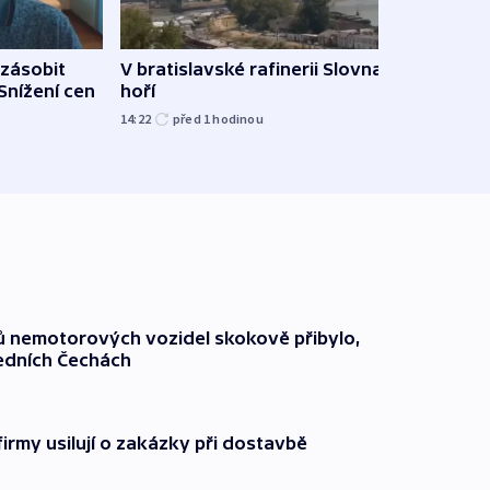
zásobit
V bratislavské rafinerii Slovnaft
Slove
 Snížení cen
hoří
tvrdí
14:22
před 1
hodinou
12:27
čů nemotorových vozidel skokově přibylo,
ředních Čechách
firmy usilují o zakázky při dostavbě