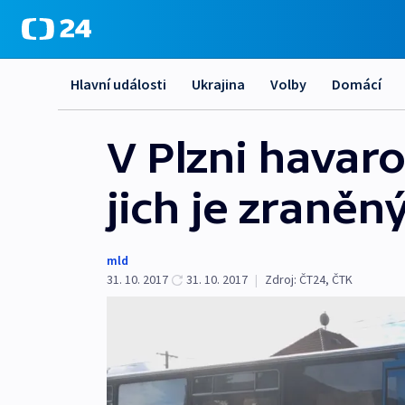
Hlavní události
Ukrajina
Volby
Domácí
V Plzni havaro
jich je zraněn
mld
31. 10. 2017
31. 10. 2017
|
Zdroj:
ČT24
,
ČTK