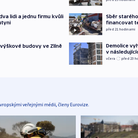
Sběr staréh
va lidi a jednu firmu kvůli
financovat t
utyni
před 21
hodinami
Demolice vyh
 výškové budovy ve Zlíně
v následujíc
včera
před 23
h
vropskými veřejnými médii, členy Eurovize.