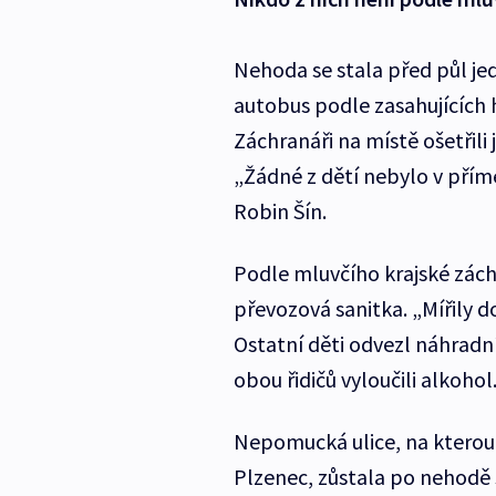
Nehoda se stala před půl je
autobus podle zasahujících 
Záchranáři na místě ošetřili 
„Žádné z dětí nebylo v přímém
Robin Šín.
Podle mluvčího krajské zách
převozová sanitka. „Mířily 
Ostatní děti odvezl náhradní
obou řidičů vyloučili alkohol
Nepomucká ulice, na kterou
Plzenec, zůstala po nehodě 