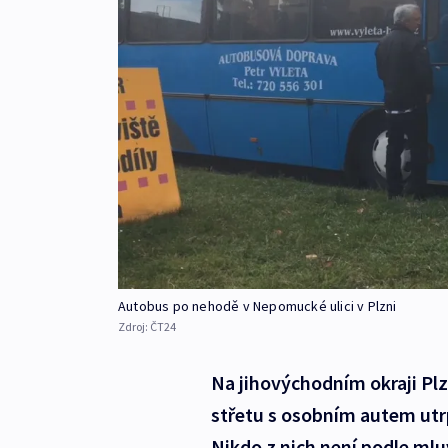
Autobus po nehodě v Nepomucké ulici v Plzni
Zdroj:
ČT24
Na jihovýchodním okraji Plz
střetu s osobním autem utrp
Nikdo z nich není podle mlu