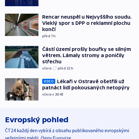
Rencar neuspěl u Nejvyššího soudu.
Vleklý spor s DPP o reklamní plochu
končí
před 7
h
Částí území prošly bouřky se silným
větrem. Lámaly stromy a poničily
střechu
včera
před 22
h
Lékaři v Ostravě ošetřili už
VIDEO
patnáct lidí pokousaných netopýry
včera v 20:43
Evropský pohled
ČT24 každý den vybírá z obsahu publikovaného evropskými
veřejnými médii, členy Eurovize.