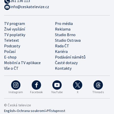
261 136 113
info@ceskatelevize.cz
TV program
Pro média
Živé vysílání
Reklama
TV poplatky
Studio Brno
Teletext
Studio Ostrava
Podcasty
Rada ČT
Počasí
Kariéra
E-shop
Podávání námětů
Mobilní a TV aplikace
Časté dotazy
Vše o ČT
Kontakty
Instagram
Facebook
YouTube
X
Threads
© Česká televize
•
•
English
Ochrana soukromí
Přístupnost