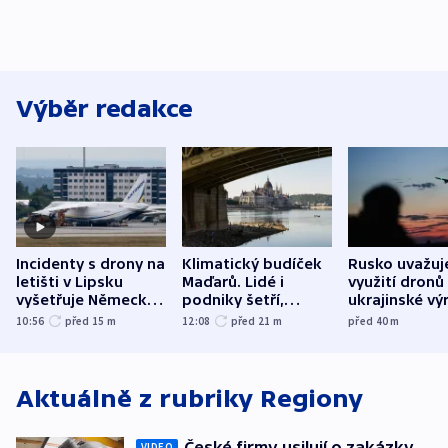
Výběr redakce
Incidenty s drony na
Klimatický budíček
Rusko uvažuj
letišti v Lipsku
Maďarů. Lidé i
využití dronů
vyšetřuje Německo
podniky šetří,
ukrajinské vý
jako úmyslný pokus
omezuje se doprava
útokům v Pob
10:56
před 15
m
12:08
před 21
m
před 40
m
o způsobení
i svícení
tvrdí Litva
exploze
Aktuálně z rubriky
Regiony
České firmy usilují o zakázky
VIDEO