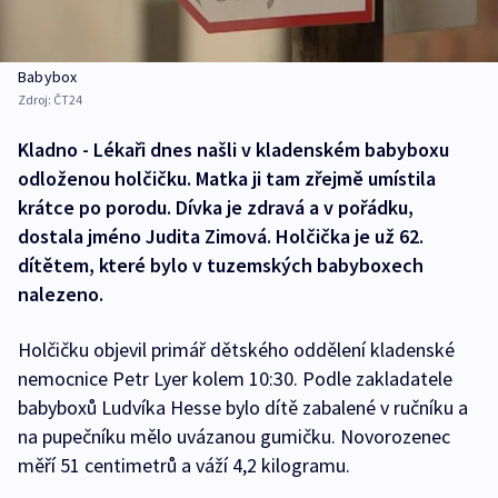
Babybox
Zdroj:
ČT24
Kladno - Lékaři dnes našli v kladenském babyboxu
odloženou holčičku. Matka ji tam zřejmě umístila
krátce po porodu. Dívka je zdravá a v pořádku,
dostala jméno Judita Zimová. Holčička je už 62.
dítětem, které bylo v tuzemských babyboxech
nalezeno.
Holčičku objevil primář dětského oddělení kladenské
nemocnice Petr Lyer kolem 10:30. Podle zakladatele
babyboxů Ludvíka Hesse bylo dítě zabalené v ručníku a
na pupečníku mělo uvázanou gumičku. Novorozenec
měří 51 centimetrů a váží 4,2 kilogramu.