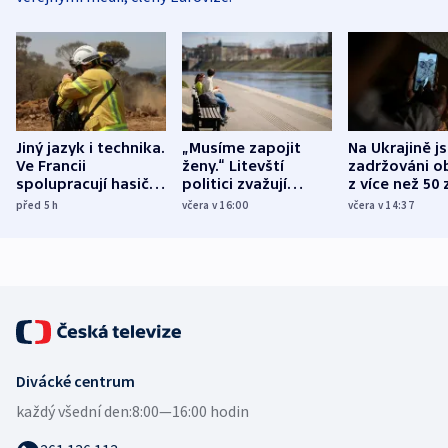
Jiný jazyk i technika.
„Musíme zapojit
Na Ukrajině j
Ve Francii
ženy.“ Litevští
zadržováni o
spolupracují hasiči z
politici zvažují
z více než 50 
různých zemí
dohodu o
Bojovali na s
před 5
h
včera v 16:00
včera v 14:37
demografii
Ruska
Divácké centrum
každý všední den:
8:00—16:00 hodin