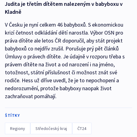
Judita je třetím dítětem nalezeným v babyboxu v
Kladně
V Česku je nyní celkem 46 babyboxů. S ekonomickou
krizí četnost odkládání dětí narostla. Výbor OSN pro
práva dítěte ale letos ČR doporučil, aby stát projekt
babyboxů co nejdřív zrušil. Porušuje prý pět článků
Úmluvy o právech dítěte. Je údajně v rozporu třeba s
právem dítěte na život a od narození i na jméno,
totožnost, státní příslušnost či možnost znát své
rodiče. Hess už dříve uvedl, že je to nepochopení a
nedorozumění, protože babyboxy naopak život
zachraňovat pomáhají.
ŠTÍTKY
Regiony
Středočeský kraj
ČT24