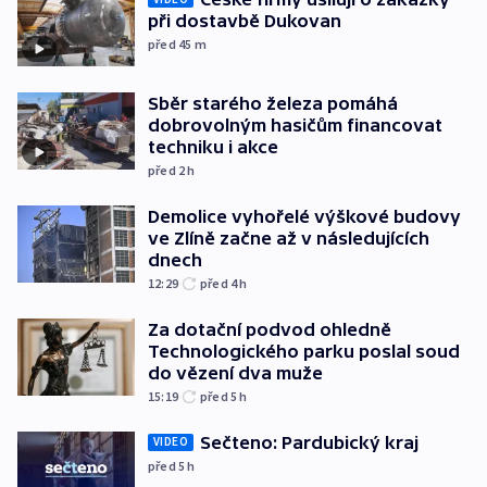
při dostavbě Dukovan
před 45
m
Sběr starého železa pomáhá
dobrovolným hasičům financovat
techniku i akce
před 2
h
Demolice vyhořelé výškové budovy
ve Zlíně začne až v následujících
dnech
12:29
před 4
h
Za dotační podvod ohledně
Technologického parku poslal soud
do vězení dva muže
15:19
před 5
h
Sečteno: Pardubický kraj
VIDEO
před 5
h