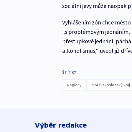
sociální jevy může naopak p
Vyhlášením zón chce město b
„s problémovým jednáním, m
přestupkové jednání, páchání
alkoholismus,“ uvedl již dř
ŠTÍTKY
Regiony
Moravskoslezský kraj
Výběr redakce