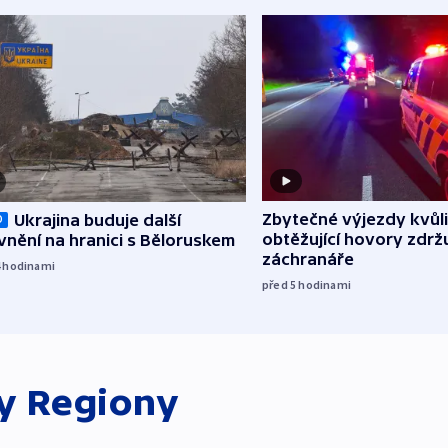
Zbytečné výjezdy kvůli
Ukrajina buduje další
O
obtěžující hovory zdržu
nění na hranici s Běloruskem
záchranáře
4
hodinami
před 5
hodinami
ky
Regiony