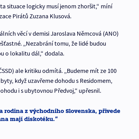
ta situace logicky musí jenom zhoršit,“ míní
zace Pirátů Zuzana Klusová.
iálních věcí v demisi Jaroslava Němcová (ANO)
ešťastné. „Nezabrání tomu, že lidé budou
u o lokalitu dál,“ dodala.
ČSSD) ale kritiku odmítá. „Budeme mít ze 100
 byty, když uzavřeme dohodu s Residomem,
hodu i s ubytovnou Předvoj,“ upřesnil.
na rodina z východního Slovenska, přivede
 rána mají diskotéku.