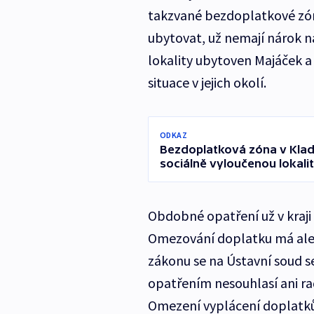
takzvané bezdoplatkové zóny.
ubytovat, už nemají nárok n
lokality ubytoven Majáček a 
situace v jejich okolí.
ODKAZ
Bezdoplatková zóna v Kladn
sociálně vyloučenou lokali
Obdobné opatření už v kraji 
Omezování doplatku má ale i 
zákonu se na Ústavní soud se
opatřením nesouhlasí ani ra
Omezení vyplácení doplatků