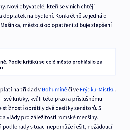
 Noví obyvatelé, kteří se v nich chtějí
a doplatek na bydlení. Konkrétně se jedná o
Mašinka, město si od opatření slibuje zlepšení
ě. Podle kritiků se celé město prohlásilo za
tu
platí například v
Bohumíně
či ve
Frýdku-Místku
.
své kritiky, kvůli této praxi a příslušnému
 stížností obrátily dvě desítky senátorů. S
da vlády pro záležitosti romské menšiny.
 podle rady situaci nepomůže řešit, nežádoucí