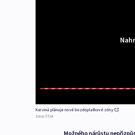
Nahr
Karviná plánuje nové bezdoplatkové zóny
Zdroj:
ČT24
Možného nárůstu nepřizpůs