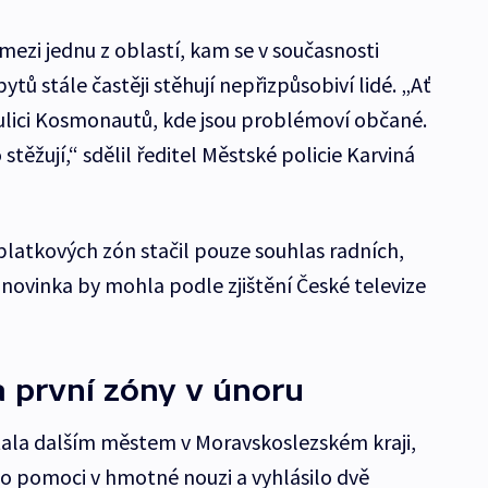
mezi jednu z oblastí, kam se v současnosti
tů stále častěji stěhují nepřizpůsobiví lidé. „Ať
a ulici Kosmonautů, kde jsou problémoví občané.
stěžují,“ sdělil ředitel Městské policie Karviná
latkových zón stačil pouze souhlas radních,
, novinka by mohla podle zjištění České televize
a první zóny v únoru
tala dalším městem v Moravskoslezském kraji,
 o pomoci v hmotné nouzi a vyhlásilo dvě