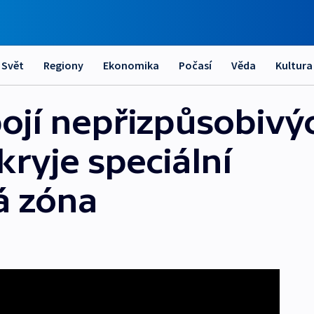
Svět
Regiony
Ekonomika
Počasí
Věda
Kultura
bojí nepřizpůsobivý
ryje speciální
á zóna