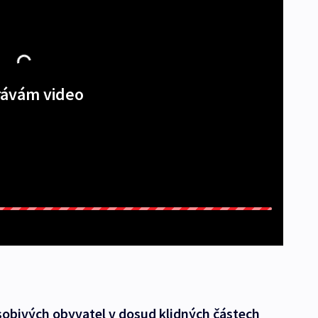
ávám video
obivých obyvatel v dosud klidných částech