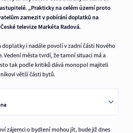
zastupitelé. „Prakticky na celém území proto
vatelům zamezit v pobírání doplatků na
ka České televize Markéta Radová.
 doplatky i nadále povolí v zadní části Nového
e. Vedení města tvrdí, že tamní situaci má a
to tak podle kritiků dává monopol majiteli
níkovi větší části bytů.
óna
í zájemci o bydlení mohou jít, bude již dnes