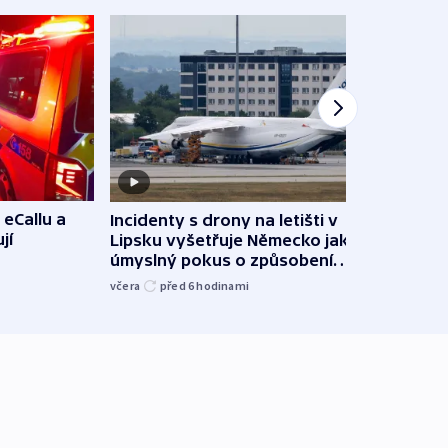
 eCallu a
Incidenty s drony na letišti v
Klima
jí
Lipsku vyšetřuje Německo jako
podn
úmyslný pokus o způsobení
i sví
exploze
včera
před 6
hodinami
včera