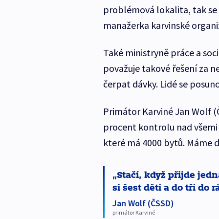
problémová lokalita, tak se 
manažerka karvinské organi
Také ministryně práce a soc
považuje takové řešení za n
čerpat dávky. Lidé se posuno
Primátor Karviné Jan Wolf (
procent kontrolu nad všemi
které má 4000 bytů. Máme do
Stačí, když přijde jed
si šest dětí a do tří do
Jan Wolf (ČSSD)
primátor Karviné