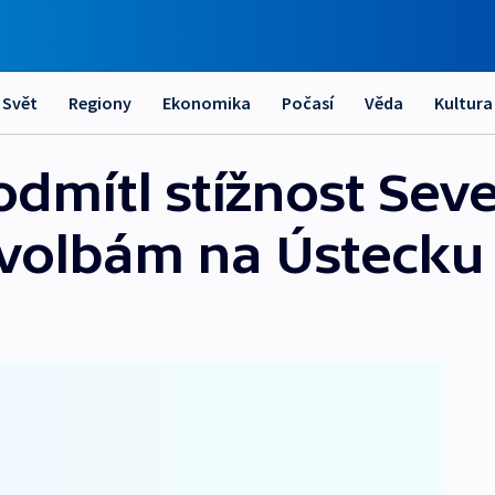
Svět
Regiony
Ekonomika
Počasí
Věda
Kultura
odmítl stížnost Sev
 volbám na Ústecku