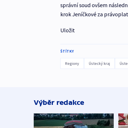
správní soud ovšem následn
krok Jeníčkové za právoplat
Uložit
ŠTÍTKY
Regiony
Ústecký kraj
Úste
Výběr redakce