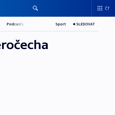
ČT
Podcasty
Sport
SLEDOVAT
eročecha