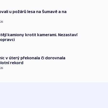
ovali u požárů lesa na Šumavě a na
026
ějí kamiony krotit kamerami. Nezastaví
dopravci
nic v úterý překonala či dorovnala
plotní rekord
026