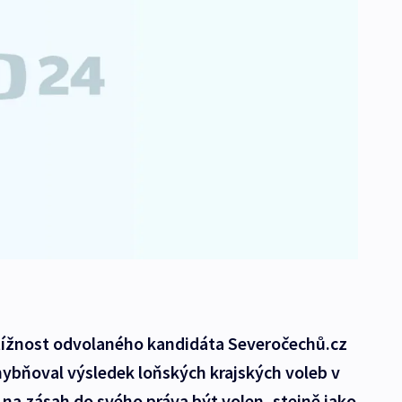
tížnost odvolaného kandidáta Severočechů.cz
chybňoval výsledek loňských krajských voleb v
na zásah do svého práva být volen, stejně jako