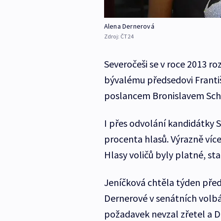
Alena Dernerová
Zdroj:
ČT24
Severočeši se v roce 2013 roz
bývalému předsedovi Franti
poslancem Bronislavem Sch
I přes odvolání kandidátky S
procenta hlasů. Výrazně více
Hlasy voličů byly platné, stat
Jeníčková chtěla týden pře
Dernerové v senátních volbá
požadavek nevzal zřetel a D