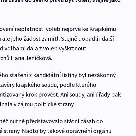
ovení neplatnosti voleb nejprve ke Krajskému
ale jeho žádost zamítl. Stejně dopadli i další
ed volbami dala z voleb vyškrtnout
chů Hana Jeníčková.
ého stažení z kandidátní listiny byl nezákonný.
 závěry krajského soudu, podle kterého
tizovaný krok provést. Ani soudy, ani úřady pak
ala v zájmu politické strany.
něž nutně představovalo státní zásah do
cké strany. Nadto by takové oprávnění orgánu