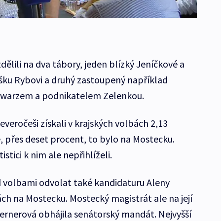
dělili na dva tábory, jeden blízký Jeníčkové a
šku Rybovi a druhý zastoupený například
warzem a podnikatelem Zelenkou.
everočeši získali v krajských volbách 2,13
, přes deset procent, to bylo na Mostecku.
istici k nim ale nepřihlíželi.
d volbami odvolat také kandidaturu Aleny
ch na Mostecku. Mostecký magistrát ale na její
ernerová obhájila senátorský mandát. Nejvyšší