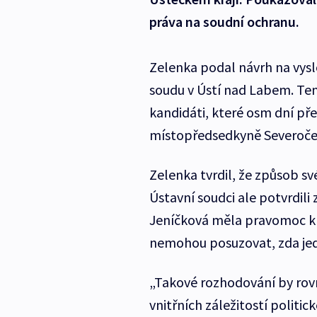
práva na soudní ochranu.
Zelenka podal návrh na vysl
soudu v Ústí nad Labem. Ten 
kandidáti, které osm dní př
místopředsedkyně Severoče
Zelenka tvrdil, že způsob sv
Ústavní soudci ale potvrdili
Jeníčková měla pravomoc kri
nemohou posuzovat, zda jedn
„Takové rozhodování by rov
vnitřních záležitostí politi