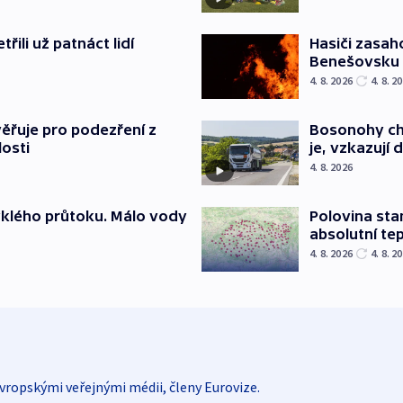
řili už patnáct lidí
Hasiči zasah
Benešovsku
4. 8. 2026
4. 8. 2
ěřuje pro podezření z
Bosonohy cht
losti
je, vzkazují 
4. 8. 2026
yklého průtoku. Málo vody
Polovina sta
absolutní te
4. 8. 2026
4. 8. 2
vropskými veřejnými médii, členy Eurovize.