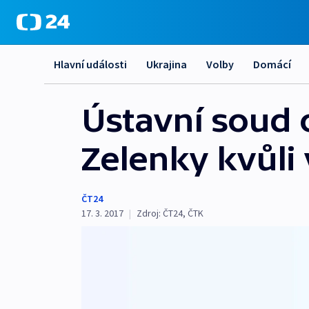
Hlavní události
Ukrajina
Volby
Domácí
Ústavní soud 
Zelenky kvůli
ČT24
17. 3. 2017
|
Zdroj:
ČT24
,
ČTK