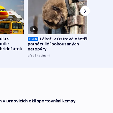
dla s
Lékaři v Ostravě ošetřili už
Koali
VIDEO
podle
patnáct lidí pokousaných
novel
bridní útok
netopýry
zájm
před 5
hodinami
před 5
n v Drnovicích ožil sportovními kempy