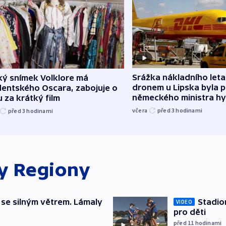
Srážka nákladního leta
ký snímek Volklore má
dronem u Lipska byla 
dentského Oscara, zabojuje o
německého ministra hy
 za krátký film
včera
před 3
hodinami
před 3
hodinami
ky
Regiony
 se silným větrem. Lámaly
Stadio
VIDEO
pro děti
před 11
hodinami