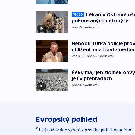
Lékaři v Ostravě ošet
VIDEO
pokousaných netopýry
před 5
hodinami
Nehodu Turka policie prov
ublížení na zdraví z nedba
včera
před 6
hodinami
Řeky mají jen zlomek obv
je i v přehradách
před 6
hodinami
Evropský pohled
ČT24 každý den vybírá z obsahu publikovaného e