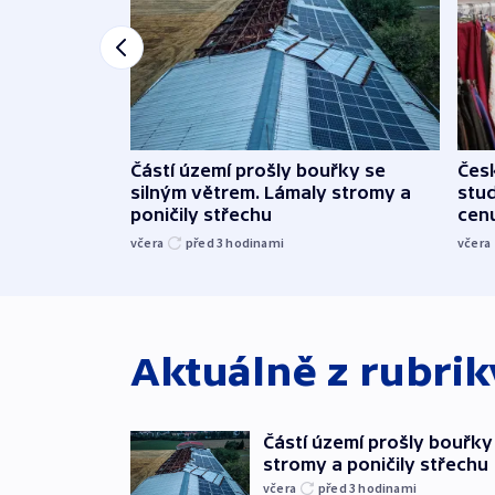
Částí území prošly bouřky se
Čes
silným větrem. Lámaly stromy a
stu
poničily střechu
cenu
včera
před 3
hodinami
včera
Aktuálně z rubri
Částí území prošly bouřky
stromy a poničily střechu
včera
před 3
hodinami