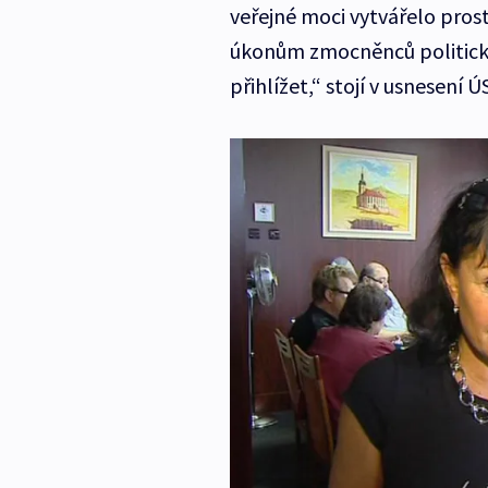
veřejné moci vytvářelo pros
úkonům zmocněnců politický
přihlížet,“ stojí v usnesení Ú