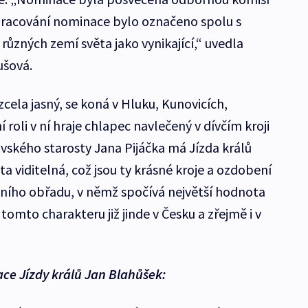
pracování nominace bylo označeno spolu s
ůzných zemí světa jako vynikající,“ uvedla
ušová.
 zcela jasný, se koná v Hluku, Kunovicích,
 roli v ní hraje chlapec navlečený v dívčím kroji
novského starosty Jana Pijáčka má Jízda králů
 ta viditelná, což jsou ty krásné kroje a ozdobení
ačního obřadu, v němž spočívá největší hodnota
v tomto charakteru již jinde v Česku a zřejmě i v
ce Jízdy králů Jan Blahůšek: