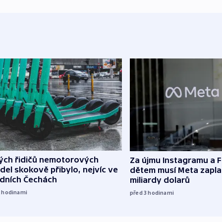
lých řidičů nemotorových
Za újmu Instagramu a
del skokově přibylo, nejvíc ve
dětem musí Meta zaplat
edních Čechách
miliardy dolarů
2
hodinami
před 3
hodinami