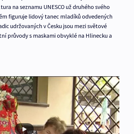
ultura na seznamu UNESCO už druhého svého
ěm figuruje lidový tanec mladíků odvedených
radic udržovaných v Česku jsou mezi světové
tní průvody s maskami obvyklé na Hlinecku a