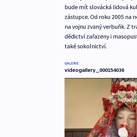
bude mít slovácká lidová k
zástupce. Od roku 2005 na n
na vojnu zvaný verbuňk. Z t
dědictví zařazeny i masopus
také sokolnictví.
GALERIE
videogallery_000154036