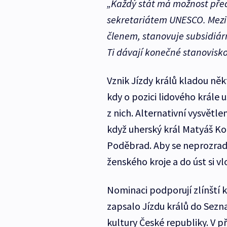
„Každý stát má možnost pře
sekretariátem UNESCO. Meziv
členem, stanovuje subsidiární
Ti dávají konečné stanovisko
Vznik Jízdy králů kladou ně
kdy o pozici lidového krále u
z nich. Alternativní vysvětl
když uherský král Matyáš Ko
Poděbrad. Aby se neprozrad
ženského kroje a do úst si vlo
Nominaci podporují zlínští kr
zapsalo Jízdu králů do Sezn
kultury České republiky. V 