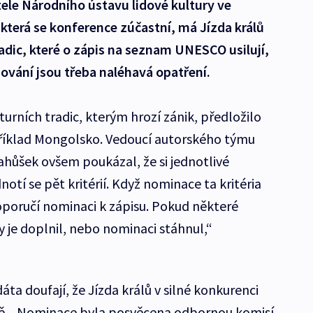
tele Národního ústavu lidové kultury ve
 která se konference zúčastní, má Jízda králů
radic, které o zápis na seznam UNESCO usilují,
hování jsou třeba naléhavá opatření.
urních tradic, kterým hrozí zánik, předložilo
íklad Mongolsko. Vedoucí autorského týmu
ahůšek ovšem poukázal, že si jednotlivé
tí se pět kritérií. Když nominace ta kritéria
doporučí nominaci k zápisu. Pokud některé
by je doplnil, nebo nominaci stáhnul,“
a doufají, že Jízda králů v silné konkurenci
ravě. „Nominace byla posvěcena odbornou komisí