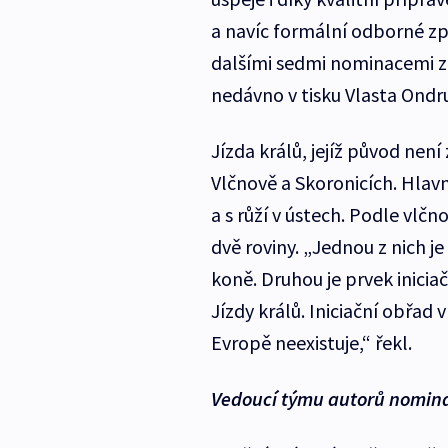
a navíc formální odborné z
dalšími sedmi nominacemi z r
nedávno v tisku Vlasta Ondr
Jízda králů, jejíž původ není
Vlčnově a Skoronicích. Hlavní
a s růží v ústech. Podle vlč
dvě roviny. „Jednou z nich je
koně. Druhou je prvek inici
Jízdy králů. Iniciační obřad 
Evropě neexistuje,“ řekl.
Vedoucí týmu autorů nomina