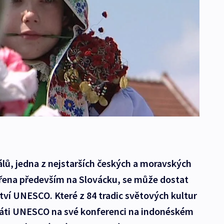
álů, jedna z nejstarších českých a moravských
šířena především na Slovácku, se může dostat
ví UNESCO. Které z 84 tradic světových kultur
gáti UNESCO na své konferenci na indonéském