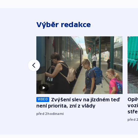
Výběr redakce
Opi
Zvýšení slev na jízdném teď
VIDEO
vozi
není priorita, zní z vlády
stř
před 2
hodinami
před 