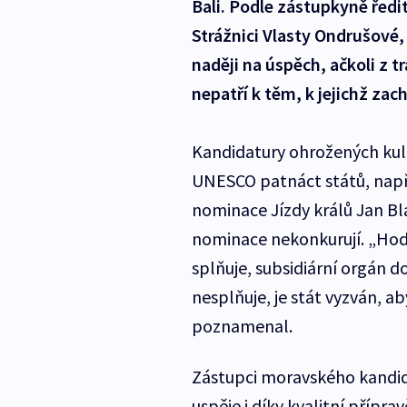
Bali. Podle zástupkyně ředi
Strážnici Vlasty Ondrušové,
naději na úspěch, ačkoli z t
nepatří k těm, k jejichž zac
Kandidatury ohrožených kult
UNESCO patnáct států, např
nominace Jízdy králů Jan Bl
nominace nekonkurují. „Hodno
splňuje, subsidiární orgán 
nesplňuje, je stát vyzván, a
poznamenal.
Zástupci moravského kandidát
uspěje i díky kvalitní příp