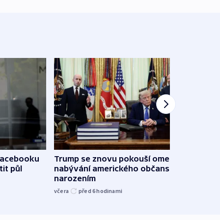
 Facebooku
Trump se znovu pokouší omezit
Veden
it půl
nabývání amerického občanství
podpo
narozením
bojk
včera
před 6
hodinami
včera