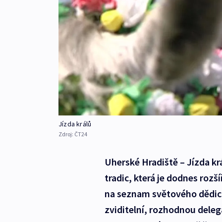
Jízda králů
Zdroj:
ČT24
Uherské Hradiště – Jízda kr
tradic, která je dodnes roz
na seznam světového dědict
zviditelní, rozhodnou dele