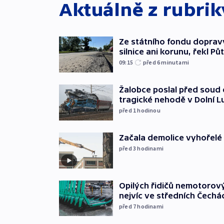
Aktuálně z rubri
Ze státního fondu doprav
silnice ani korunu, řekl Pů
09:15
před 6
minutami
Žalobce poslal před soud d
tragické nehodě v Dolní L
před 1
hodinou
Začala demolice vyhořelé
před 3
hodinami
Opilých řidičů nemotorový
nejvíc ve středních Čechá
před 7
hodinami