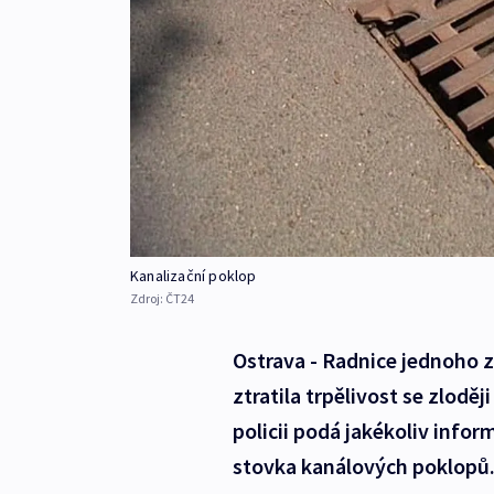
Kanalizační poklop
Zdroj:
ČT24
Ostrava - Radnice jednoho 
ztratila trpělivost se zloděj
policii podá jakékoliv infor
stovka kanálových poklopů. R