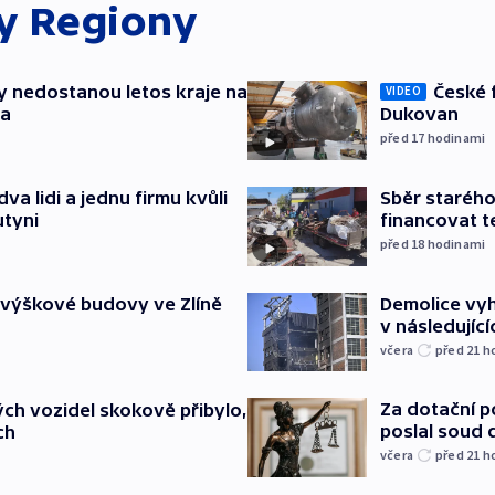
ky
Regiony
y nedostanou letos kraje na
České 
VIDEO
ta
Dukovan
před 17
hodinami
va lidi a jednu firmu kvůli
Sběr staréh
utyni
financovat t
před 18
hodinami
 výškové budovy ve Zlíně
Demolice vyh
v následujíc
včera
před 21
h
Za dotační 
ch vozidel skokově přibylo,
poslal soud 
ch
včera
před 21
h