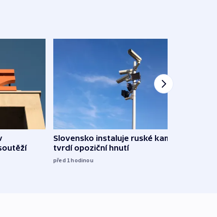
v
Slovensko instaluje ruské kamery,
Omez
soutěží
tvrdí opoziční hnutí
hrozí
služ
před 1
hodinou
09:05