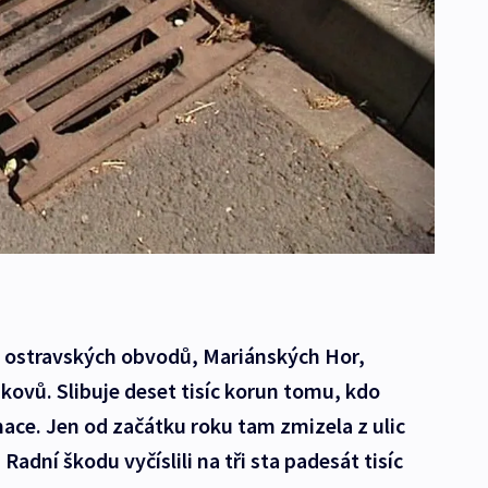
z ostravských obvodů, Mariánských Hor,
i kovů. Slibuje deset tisíc korun tomu, kdo
mace. Jen od začátku roku tam zmizela z ulic
adní škodu vyčíslili na tři sta padesát tisíc