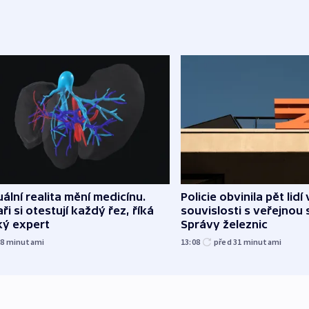
uální realita mění medicínu.
Policie obvinila pět lidí 
ři si otestují každý řez, říká
souvislosti s veřejnou 
ký expert
Správy železnic
28
minutami
13:08
před 31
minutami