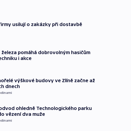
firmy usilují o zakázky při dostavbě
o železa pomáhá dobrovolným hasičům
echniku i akce
ořelé výškové budovy ve Zlíně začne až
ích dnech
odinami
podvod ohledně Technologického parku
do vězení dva muže
odinami