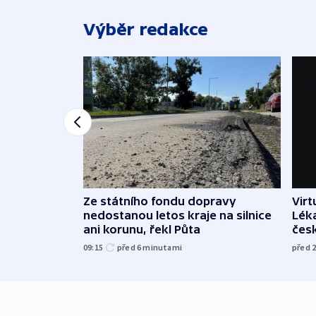
Výběr redakce
Ze státního fondu dopravy
Virt
nedostanou letos kraje na silnice
Léka
ani korunu, řekl Půta
čes
09:15
před 6
minutami
před 