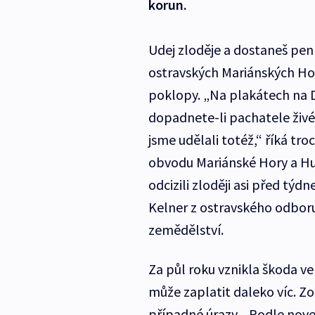
korun.
Udej zloděje a dostaneš pení
ostravských Mariánských Hor
poklopy. „Na plakátech na 
dopadnete-li pachatele živ
jsme udělali totéž,“ říká t
obvodu Mariánské Hory a Huk
odcizili zloději asi před týdn
Kelner z ostravského odbor
zemědělství.
Za půl roku vznikla škoda ve v
může zaplatit daleko víc. Zod
případné úrazy. „Podle nov