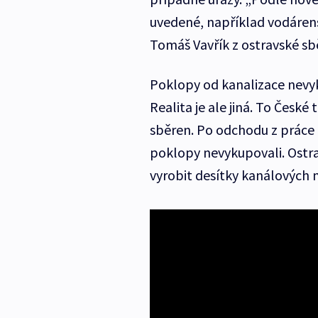
uvedené, například vodárensk
Tomáš Vavřík z ostravské sb
Poklopy od kanalizace nevyk
Realita je ale jiná. To České
sběren. Po odchodu z práce
poklopy nevykupovali. Ostr
vyrobit desítky kanálových m