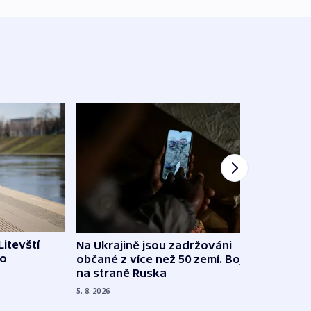
Litevští
Na Ukrajině jsou zadržováni
Španě
 o
občané z více než 50 zemí. Bojovali
dosta
na straně Ruska
4. 8. 20
5. 8. 2026