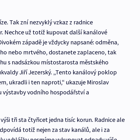
ze. Tak zní nezvyklý vzkaz z radnice
. Nechce už totiž kupovat další kanálové
Divokém západě je vždycky napsané: odměna,
ého nebo mrtvého, dostanete zaplaceno, tak
rochu s nadsázkou místostarosta městského
valdy Jiří Jezerský. „Tento kanálový poklop
em, ukradli i ten naproti,“ ukazuje Miroslav
u výstavby vodního hospodářství a
ýši tři sta čtyřicet jedna tisíc korun. Radnice ale
povídá totiž nejen za stav kanálů, ale i za
ely vyhlášky nesmíme vykupovat odpady výše