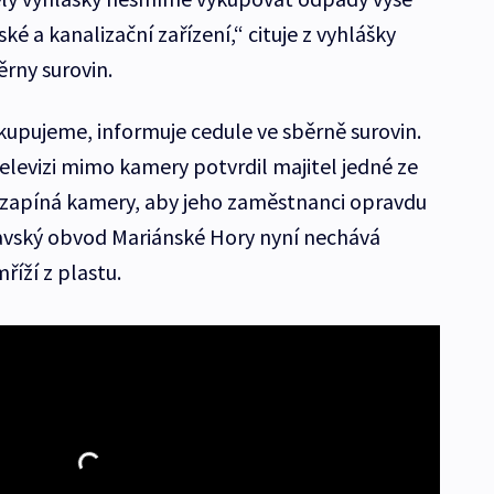
é a kanalizační zařízení,“ cituje z vyhlášky
ěrny surovin.
upujeme, informuje cedule ve sběrně surovin.
 televizi mimo kamery potvrdil majitel jedné ze
 zapíná kamery, aby jeho zaměstnanci opravdu
avský obvod Mariánské Hory nyní nechává
říží z plastu.