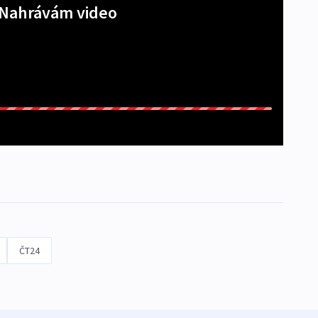
Nahrávám video
ČT24