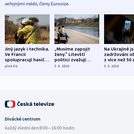
veřejnými médii, členy Eurovize.
Jiný jazyk i technika.
„Musíme zapojit
Na Ukrajině j
Ve Francii
ženy.“ Litevští
zadržováni o
spolupracují hasiči z
politici zvažují
z více než 50 
různých zemí
dohodu o
Bojovali na s
před 8
h
5. 8. 2026
5. 8. 2026
demografii
Ruska
Divácké centrum
každý všední den:
8:00—16:00 hodin