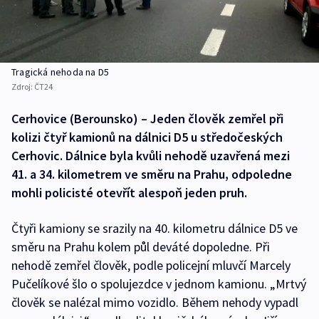
Tragická nehoda na D5
Zdroj:
ČT24
Cerhovice (Berounsko) – Jeden člověk zemřel při
kolizi čtyř kamionů na dálnici D5 u středočeských
Cerhovic. Dálnice byla kvůli nehodě uzavřená mezi
41. a 34. kilometrem ve směru na Prahu, odpoledne
mohli policisté otevřít alespoň jeden pruh.
Čtyři kamiony se srazily na 40. kilometru dálnice D5 ve
směru na Prahu kolem půl deváté dopoledne. Při
nehodě zemřel člověk, podle policejní mluvčí Marcely
Pučelíkové šlo o spolujezdce v jednom kamionu. „Mrtvý
člověk se nalézal mimo vozidlo. Během nehody vypadl