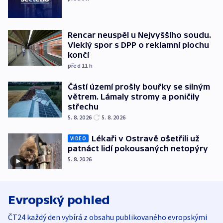
Rencar neuspěl u Nejvyššího soudu.
Vleklý spor s DPP o reklamní plochu
končí
před 11
h
Částí území prošly bouřky se silným
větrem. Lámaly stromy a poničily
střechu
5. 8. 2026
5. 8. 2026
Lékaři v Ostravě ošetřili už
VIDEO
patnáct lidí pokousaných netopýry
5. 8. 2026
Evropský pohled
ČT24 každý den vybírá z obsahu publikovaného evropskými