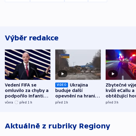
Výběr redakce
Vedení FIFA se
Ukrajina
Zbytečné výj
VIDEO
omluvilo za chyby a
buduje další
kvůli eCallu a
podpořilo Infantina.
opevnění na hranici
obtěžující ho
UEFA trvá na
s Běloruskem
zdržují záchr
včera
před 1
h
před 2
h
před 3
h
bojkotu
Aktuálně z rubriky
Regiony