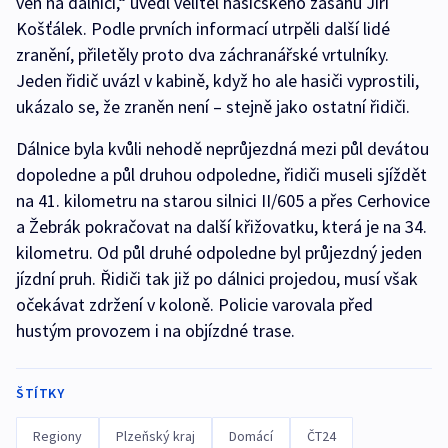
ven na dálnici,“ uvedl velitel hasičského zásahu Jiří
Košťálek. Podle prvních informací utrpěli další lidé
zranění, přiletěly proto dva záchranářské vrtulníky.
Jeden řidič uvázl v kabině, když ho ale hasiči vyprostili,
ukázalo se, že zraněn není – stejně jako ostatní řidiči.
Dálnice byla kvůli nehodě neprůjezdná mezi půl devátou
dopoledne a půl druhou odpoledne, řidiči museli sjíždět
na 41. kilometru na starou silnici II/605 a přes Cerhovice
a Žebrák pokračovat na další křižovatku, která je na 34.
kilometru. Od půl druhé odpoledne byl průjezdný jeden
jízdní pruh. Řidiči tak již po dálnici projedou, musí však
očekávat zdržení v koloně. Policie varovala před
hustým provozem i na objízdné trase.
ŠTÍTKY
Regiony
Plzeňský kraj
Domácí
ČT24