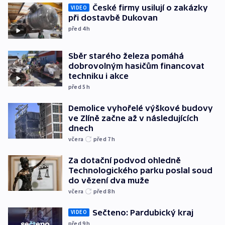
České firmy usilují o zakázky
VIDEO
při dostavbě Dukovan
před 4
h
Sběr starého železa pomáhá
dobrovolným hasičům financovat
techniku i akce
před 5
h
Demolice vyhořelé výškové budovy
ve Zlíně začne až v následujících
dnech
včera
před 7
h
Za dotační podvod ohledně
Technologického parku poslal soud
do vězení dva muže
včera
před 8
h
Sečteno: Pardubický kraj
VIDEO
před 9
h