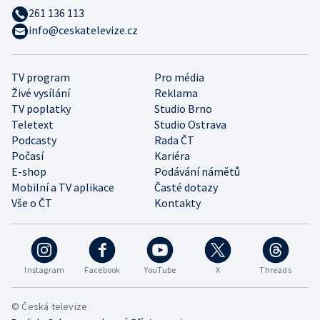
261 136 113
info@ceskatelevize.cz
TV program
Pro média
Živé vysílání
Reklama
TV poplatky
Studio Brno
Teletext
Studio Ostrava
Podcasty
Rada ČT
Počasí
Kariéra
E-shop
Podávání námětů
Mobilní a TV aplikace
Časté dotazy
Vše o ČT
Kontakty
Instagram
Facebook
YouTube
X
Threads
© Česká televize