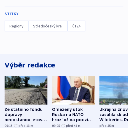
ŠTÍTKY
Regiony
Středočeský kraj
ČT24
Výběr redakce
Ze státního fondu
Omezený útok
Ukrajina zno
dopravy
Ruska na NATO
zasáhla skla
nedostanou letos
hrozí už na podzim,
Wildberies. 
kraje na silnice ani
varují tajné služby
útočili v Cha
09:15
před 13
m
09:05
před 48
m
před 55
m