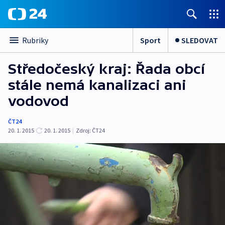
Sport
SLEDOVAT
Rubriky
Středočeský kraj: Řada obcí
stále nemá kanalizaci ani
vodovod
ČT24
20. 1. 2015
20. 1. 2015
|
Zdroj:
ČT24