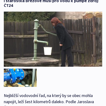
I starostka Březové musí pro vodu k pumpě zdroj:
ČT24
Nejbližší vodovodní řad, na který by se obec mohla
napojit, leží šest kilometrů daleko. Podle Jaroslava