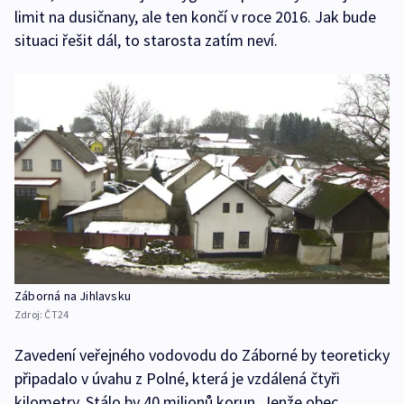
limit na dusičnany, ale ten končí v roce 2016. Jak bude
situaci řešit dál, to starosta zatím neví.
Záborná na Jihlavsku
Zdroj:
ČT24
Zavedení veřejného vodovodu do Záborné by teoreticky
připadalo v úvahu z Polné, která je vzdálená čtyři
kilometry. Stálo by 40 milionů korun. Jenže obec