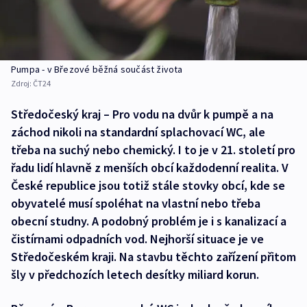
Pumpa - v Březové běžná součást života
Zdroj:
ČT24
Středočeský kraj – Pro vodu na dvůr k pumpě a na
záchod nikoli na standardní splachovací WC, ale
třeba na suchý nebo chemický. I to je v 21. století pro
řadu lidí hlavně z menších obcí každodenní realita. V
České republice jsou totiž stále stovky obcí, kde se
obyvatelé musí spoléhat na vlastní nebo třeba
obecní studny. A podobný problém je i s kanalizací a
čistírnami odpadních vod. Nejhorší situace je ve
Středočeském kraji. Na stavbu těchto zařízení přitom
šly v předchozích letech desítky miliard korun.