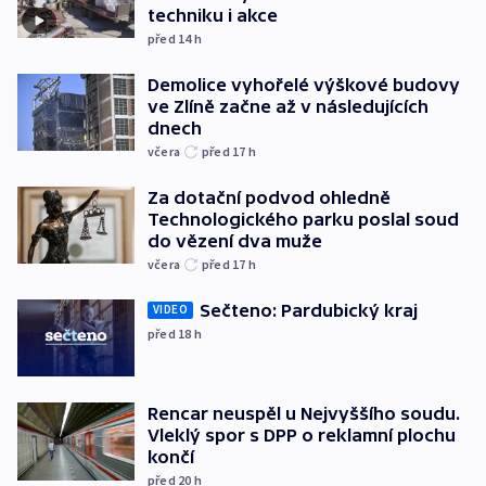
techniku i akce
před 14
h
Demolice vyhořelé výškové budovy
ve Zlíně začne až v následujících
dnech
včera
před 17
h
Za dotační podvod ohledně
Technologického parku poslal soud
do vězení dva muže
včera
před 17
h
Sečteno: Pardubický kraj
VIDEO
před 18
h
Rencar neuspěl u Nejvyššího soudu.
Vleklý spor s DPP o reklamní plochu
končí
před 20
h