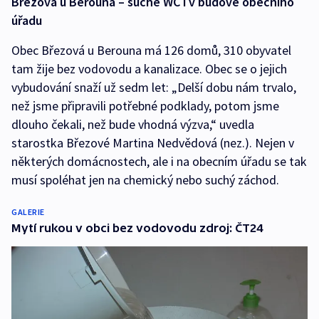
Březová u Berouna – suché WC i v budově obecního
úřadu
Obec Březová u Berouna má 126 domů, 310 obyvatel
tam žije bez vodovodu a kanalizace. Obec se o jejich
vybudování snaží už sedm let: „Delší dobu nám trvalo,
než jsme připravili potřebné podklady, potom jsme
dlouho čekali, než bude vhodná výzva,“ uvedla
starostka Březové Martina Nedvědová (nez.). Nejen v
některých domácnostech, ale i na obecním úřadu se tak
musí spoléhat jen na chemický nebo suchý záchod.
GALERIE
Mytí rukou v obci bez vodovodu zdroj: ČT24