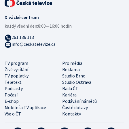
Divácké centrum
každý všední den:
8:00—16:00 hodin
261 136 113
info@ceskatelevize.cz
TV program
Pro média
Živé vysílání
Reklama
TV poplatky
Studio Brno
Teletext
Studio Ostrava
Podcasty
Rada ČT
Počasí
Kariéra
E-shop
Podávání námětů
Mobilní a TV aplikace
Časté dotazy
Vše o ČT
Kontakty