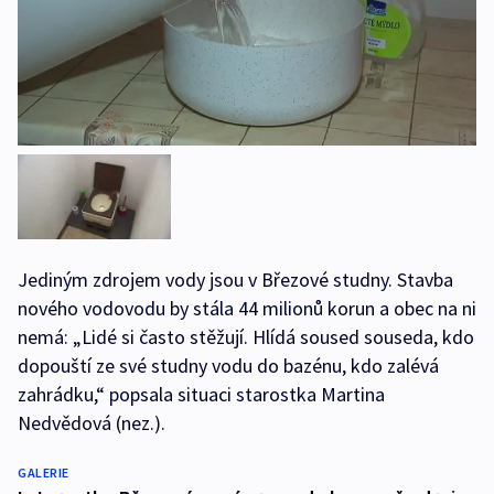
Jediným zdrojem vody jsou v Březové studny. Stavba
nového vodovodu by stála 44 milionů korun a obec na ni
nemá: „Lidé si často stěžují. Hlídá soused souseda, kdo
dopouští ze své studny vodu do bazénu, kdo zalévá
zahrádku,“ popsala situaci starostka Martina
Nedvědová (nez.).
GALERIE