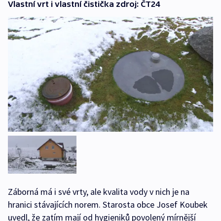
Vlastní vrt i vlastní čistička zdroj: ČT24
Záborná má i své vrty, ale kvalita vody v nich je na
hranici stávajících norem. Starosta obce Josef Koubek
uvedl, že zatím mají od hygieniků povolený mírnější