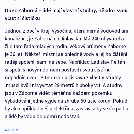
Obec Záborná – lidé mají vlastní studny, někdo i svou
vlastní čističku
Jednou z obcí v Kraji Vysočina, která nemá vodovod ani
kanalizaci, je Záborná na Jihlavsku. Má 240 obyvatel a
žije tam řada mladých rodin. Věkový průměr v Záborné
je 36 let. Někteří místní se ohledně vody a jejího čištění
raději spolehli sami na sebe. Například Ladislav Peltán
si spolu s novým domem postavil i svou čistírnu
odpadních vod. Pitnou vodu získává z vlastní studny –
musel kvůli ní vyvrtat 29 metrů hluboký vrt. A studny
jsou v Záborné vidět téměř na každém pozemku.
Vybudování jedné vyjde na zhruba 50 tisíc korun. Pokud
by ale například nešla elektřina, zastavila by se čerpadla
a lidé by vodu do domů nedostali.
GALERIE