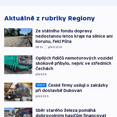
korunu, řekl Půta
USA
oblasti
Aktuálně z rubriky
Regiony
Ze státního fondu dopravy
nedostanou letos kraje na silnice ani
korunu, řekl Půta
09:15
před 13
m
Opilých řidičů nemotorových vozidel
skokově přibylo, nejvíc ve středních
Čechách
před 3
h
České firmy usilují o zakázky
VIDEO
při dostavbě Dukovan
před 13
h
Sběr starého železa pomáhá
dobrovolným hasičům financovat