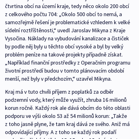
čtvrtina obcí na území kraje, tedy něco okolo 200 obcí
z celkového počtu 704: „Okolo 500 obcí to nemá, a
samozřejmě řešení je problematické vzhledem k velké
sídelní roztříštěnosti,“ uvedl Jaroslav Mikyna z Kraje
Vysočina. Náklady na vybudování kanalizace a čističek
by podle něj byly u těchto obcí vysoké a byl by velký
problém peníze na takové projekty případně získat.
„Například finanční prostředky z Operačním programu
životní prostředí budou v tomto plánovacím období
menší, než byly v předchozím,“ uzavřel Mikyna.
Kraj má v tuto chvíli příjem z poplatků za odběr
podzemní vody, který může využít, zhruba 16 milionů
korun ročně. Každý rok ale dává obcím do této oblasti
podporu ve výši okolo 53 až 54 milionů korun: „Takže
z toho jasně plyne, že tam kraj dává ze svého. Aniž má
odpovídající příjmy. A z toho se každý rok podaří