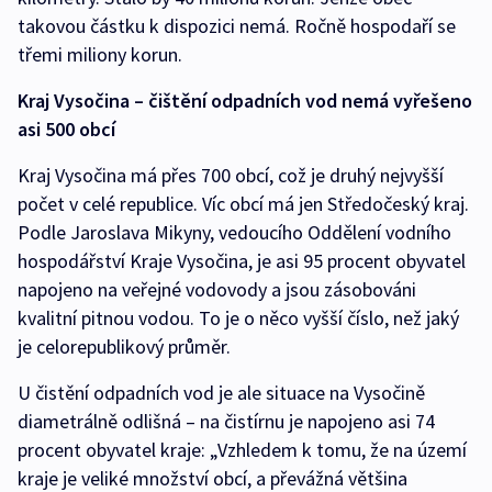
takovou částku k dispozici nemá. Ročně hospodaří se
třemi miliony korun.
Kraj Vysočina – čištění odpadních vod nemá vyřešeno
asi 500 obcí
Kraj Vysočina má přes 700 obcí, což je druhý nejvyšší
počet v celé republice. Víc obcí má jen Středočeský kraj.
Podle Jaroslava Mikyny, vedoucího Oddělení vodního
hospodářství Kraje Vysočina, je asi 95 procent obyvatel
napojeno na veřejné vodovody a jsou zásobováni
kvalitní pitnou vodou. To je o něco vyšší číslo, než jaký
je celorepublikový průměr.
U čistění odpadních vod je ale situace na Vysočině
diametrálně odlišná – na čistírnu je napojeno asi 74
procent obyvatel kraje: „Vzhledem k tomu, že na území
kraje je veliké množství obcí, a převážná většina