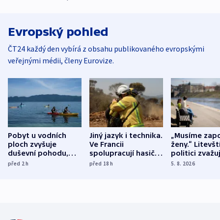
Evropský pohled
ČT24 každý den vybírá z obsahu publikovaného evropskými
veřejnými médii, členy Eurovize.
Pobyt u vodních
Jiný jazyk i technika.
„Musíme zapo
ploch zvyšuje
Ve Francii
ženy.“ Litevšt
duševní pohodu,
spolupracují hasiči z
politici zvažuj
ukázala
různých zemí
dohodu o
před 2
h
před 18
h
5. 8. 2026
mezinárodní studie
demografii