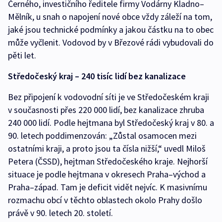
Černého, investičního ředitele firmy Vodárny Kladno–
Mělník, u snah o napojení nové obce vždy záleží na tom,
jaké jsou technické podmínky a jakou částku na to obec
může vyčlenit. Vodovod by v Březové rádi vybudovali do
pěti let.
Středočeský kraj – 240 tisíc lidí bez kanalizace
Bez připojení k vodovodní síti je ve Středočeském kraji
v současnosti přes 220 000 lidí, bez kanalizace zhruba
240 000 lidí. Podle hejtmana byl Středočeský kraj v 80. a
90. letech poddimenzován: „Zůstal osamocen mezi
ostatními kraji, a proto jsou ta čísla nižší,“ uvedl Miloš
Petera (ČSSD), hejtman Středočeského kraje. Nejhorší
situace je podle hejtmana v okresech Praha–východ a
Praha–západ. Tam je deficit vidět nejvíc. K masivnímu
rozmachu obcí v těchto oblastech okolo Prahy došlo
právě v 90. letech 20. století.