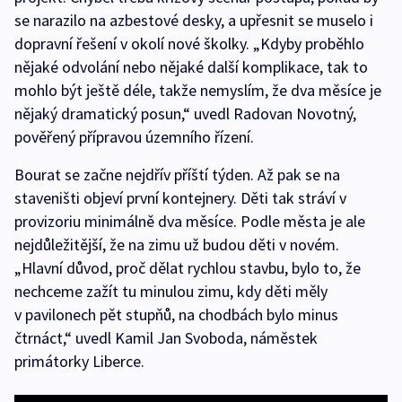
se narazilo na azbestové desky, a upřesnit se muselo i
dopravní řešení v okolí nové školky. „Kdyby proběhlo
nějaké odvolání nebo nějaké další komplikace, tak to
mohlo být ještě déle, takže nemyslím, že dva měsíce je
nějaký dramatický posun,“ uvedl Radovan Novotný,
pověřený přípravou územního řízení.
Bourat se začne nejdřív příští týden. Až pak se na
staveništi objeví první kontejnery. Děti tak stráví v
provizoriu minimálně dva měsíce. Podle města je ale
nejdůležitější, že na zimu už budou děti v novém.
„Hlavní důvod, proč dělat rychlou stavbu, bylo to, že
nechceme zažít tu minulou zimu, kdy děti měly
v pavilonech pět stupňů, na chodbách bylo minus
čtrnáct,“ uvedl Kamil Jan Svoboda, náměstek
primátorky Liberce.