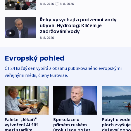
8. 8. 2026
8. 8. 2026
Řeky vysychají a podzemní vody
ubývá. Hydrolog: Klíčem je
zadržování vody
8. 8. 2026
Evropský pohled
ČT24 každý den vybírá z obsahu publikovaného evropskými
veřejnými médii, členy Eurovize.
Falešní „lékaři“
Spekulace o
Pobyt u vodn
vytvoření AI šíří
přímém ruském
ploch zvyšuje
mezi staršími
útoku jsou pošetilé,
duševní poho