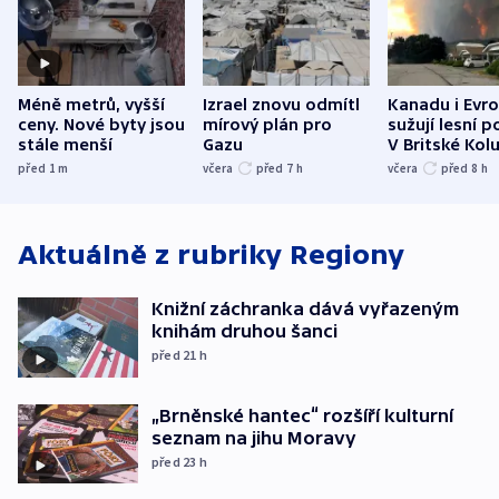
Méně metrů, vyšší
Izrael znovu odmítl
Kanadu i Evro
ceny. Nové byty jsou
mírový plán pro
sužují lesní p
stále menší
Gazu
V Britské Kol
evakuovali tis
před 1
m
včera
před 7
h
včera
před 8
h
Aktuálně z rubriky
Regiony
Knižní záchranka dává vyřazeným
knihám druhou šanci
před 21
h
„Brněnské hantec“ rozšíří kulturní
seznam na jihu Moravy
před 23
h