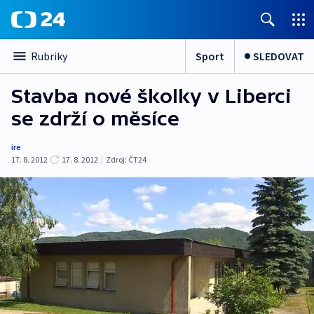
Sport
SLEDOVAT
Rubriky
Stavba nové školky v Liberci
se zdrží o měsíce
ire
17. 8. 2012
17. 8. 2012
|
Zdroj:
ČT24