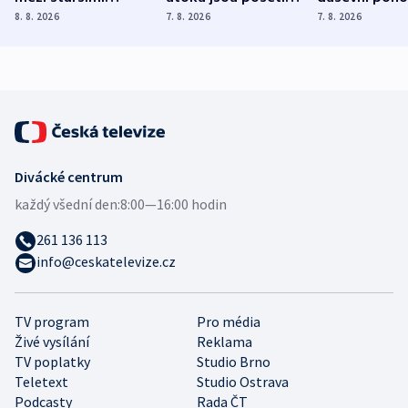
Poláky nebezpečné
míní estonský
ukázala
8. 8. 2026
7. 8. 2026
7. 8. 2026
zdravotní rady
bezpečnostní
mezinárodní 
expert
Divácké centrum
každý všední den:
8:00—16:00 hodin
261 136 113
info@ceskatelevize.cz
TV program
Pro média
Živé vysílání
Reklama
TV poplatky
Studio Brno
Teletext
Studio Ostrava
Podcasty
Rada ČT