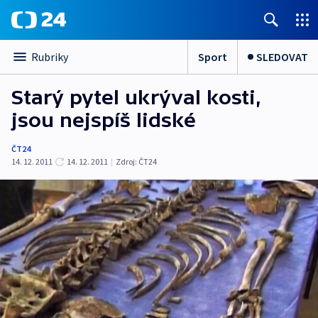
Sport
SLEDOVAT
Rubriky
Starý pytel ukrýval kosti,
jsou nejspíš lidské
ČT24
14. 12. 2011
14. 12. 2011
|
Zdroj:
ČT24