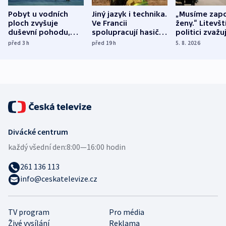
Pobyt u vodních
Jiný jazyk i technika.
„Musíme zapo
ploch zvyšuje
Ve Francii
ženy.“ Litevšt
duševní pohodu,
spolupracují hasiči z
politici zvažuj
ukázala
různých zemí
dohodu o
před 3
h
před 19
h
5. 8. 2026
mezinárodní studie
demografii
Divácké centrum
každý všední den:
8:00—16:00 hodin
261 136 113
info@ceskatelevize.cz
TV program
Pro média
Živé vysílání
Reklama