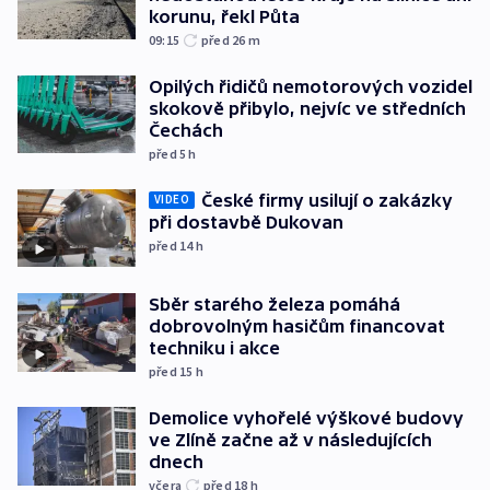
korunu, řekl Půta
09:15
před 26
m
Opilých řidičů nemotorových vozidel
skokově přibylo, nejvíc ve středních
Čechách
před 5
h
České firmy usilují o zakázky
VIDEO
při dostavbě Dukovan
před 14
h
Sběr starého železa pomáhá
dobrovolným hasičům financovat
techniku i akce
před 15
h
Demolice vyhořelé výškové budovy
ve Zlíně začne až v následujících
dnech
včera
před 18
h