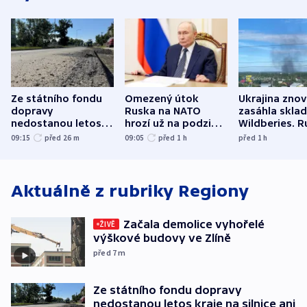
Ze státního fondu
Omezený útok
Ukrajina zno
dopravy
Ruska na NATO
zasáhla skla
nedostanou letos
hrozí už na podzim,
Wildberies. 
kraje na silnice ani
varují tajné služby
útočili v Cha
09:15
před 26
m
09:05
před 1
h
před 1
h
korunu, řekl Půta
USA
oblasti
Aktuálně z rubriky
Regiony
Začala demolice vyhořelé
ŽIVĚ
výškové budovy ve Zlíně
před 7
m
Ze státního fondu dopravy
nedostanou letos kraje na silnice ani