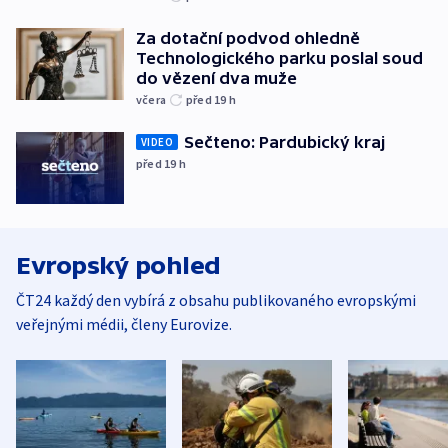
Za dotační podvod ohledně
Technologického parku poslal soud
do vězení dva muže
včera
před 19
h
Sečteno: Pardubický kraj
VIDEO
před 19
h
Evropský pohled
ČT24 každý den vybírá z obsahu publikovaného evropskými
veřejnými médii, členy Eurovize.