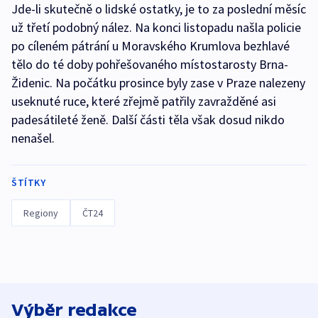
Jde-li skutečně o lidské ostatky, je to za poslední měsíc
už třetí podobný nález. Na konci listopadu našla policie
po cíleném pátrání u Moravského Krumlova bezhlavé
tělo do té doby pohřešovaného místostarosty Brna-
Židenic. Na počátku prosince byly zase v Praze nalezeny
useknuté ruce, které zřejmě patřily zavražděné asi
padesátileté ženě. Další části těla však dosud nikdo
nenašel.
ŠTÍTKY
Regiony
ČT24
Výběr redakce