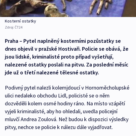
Kosterní ostatky
Zdroj:
ČT24
Praha – Pytel naplněný kosterními pozůstatky se
dnes objevil v pražské Hostivaři. Policie se obává, že
jsou lidské, kriminalisté proto případ vyšetřují,
nalezené ostatky poslali na pitvu. Za poslední měsíc
jde už o třetí nalezené tělesné ostatky.
Podivný pytel nalezli kolemjdoucí v Hornoměcholupské
ulici nedaleko obchodu Lidl, policisté se o něm
dozvěděli kolem osmé hodiny ráno. Na místo vzápětí
vyjeli kriminalisté, aby ho ohledali, uvedla policejní
mluvčí Andrea Zoulová. Než budou k dispozici výsledky
pitvy, nechce se policie k nálezu dále vyjadřovat.