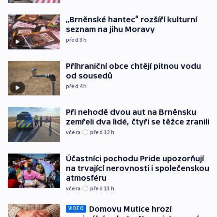
„Brněnské hantec“ rozšíří kulturní
seznam na jihu Moravy
před 3
h
Příhraniční obce chtějí pitnou vodu
od sousedů
před 4
h
Při nehodě dvou aut na Brněnsku
zemřeli dva lidé, čtyři se těžce zranili
včera
před 12
h
Účastníci pochodu Pride upozorňují
na trvající nerovnosti i společenskou
atmosféru
včera
před 13
h
Domovu Mutice hrozí
VIDEO