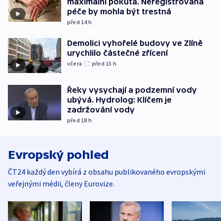
maximální pokuta. Neregistrovaná
péče by mohla být trestná
před 14
h
Demolici vyhořelé budovy ve Zlíně
urychlilo částečné zřícení
včera
před 15
h
Řeky vysychají a podzemní vody
ubývá. Hydrolog: Klíčem je
zadržování vody
před 18
h
Evropský pohled
ČT24 každý den vybírá z obsahu publikovaného evropskými
veřejnými médii, členy Eurovize.