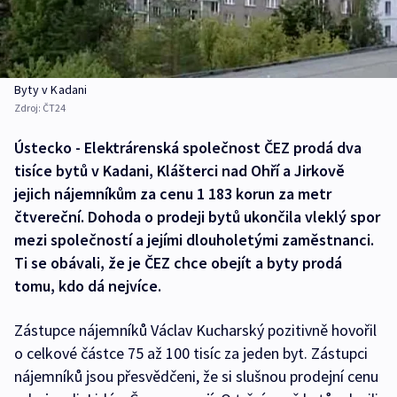
Byty v Kadani
Zdroj:
ČT24
Ústecko - Elektrárenská společnost ČEZ prodá dva
tisíce bytů v Kadani, Klášterci nad Ohří a Jirkově
jejich nájemníkům za cenu 1 183 korun za metr
čtvereční. Dohoda o prodeji bytů ukončila vleklý spor
mezi společností a jejími dlouholetými zaměstnanci.
Ti se obávali, že je ČEZ chce obejít a byty prodá
tomu, kdo dá nejvíce.
Zástupce nájemníků Václav Kucharský pozitivně hovořil
o celkové částce 75 až 100 tisíc za jeden byt. Zástupci
nájemníků jsou přesvědčeni, že si slušnou prodejní cenu