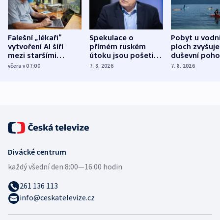
Falešní „lékaři“
Spekulace o
Pobyt u vodn
vytvoření AI šíří
přímém ruském
ploch zvyšuje
mezi staršími
útoku jsou pošetilé,
duševní poho
Poláky nebezpečné
míní estonský
ukázala
včera v 07:00
7. 8. 2026
7. 8. 2026
zdravotní rady
bezpečnostní
mezinárodní 
expert
Divácké centrum
každý všední den:
8:00—16:00 hodin
261 136 113
info@ceskatelevize.cz