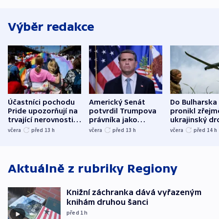
Výběr redakce
Účastníci pochodu
Americký Senát
Do Bulharska
Pride upozorňují na
potvrdil Trumpova
pronikl zřejm
trvající nerovnosti i
právníka jako
ukrajinský dr
společenskou
ministra
explodoval k
včera
před 13
h
včera
před 13
h
včera
před 14
h
atmosféru
spravedlnosti
od plynovod
Aktuálně z rubriky
Regiony
Knižní záchranka dává vyřazeným
knihám druhou šanci
před 1
h