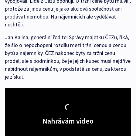
vybojovali. Lidé z Čezu oponují. O tržní ceně bytů mluvili,
protože za jinou cenu je jako akciová společnost ani
prodávat nemohou. Na nájemnících ale vydělávat
nechtěli.
Jan Kalina, generální ředitel Správy majetku ČEZu, říká,
že šlo o nepochopení rozdílu mezi tržní cenou a cenou
bytů s nájemníky. ČEZ nakonec byty za tržní cenu
prodal, ale s podmínkou, že je jejich kupec musí nejdříve
nabídnout nájemníkům, v podstatě za cenu, za kterou
je získal.
Nahrávám video