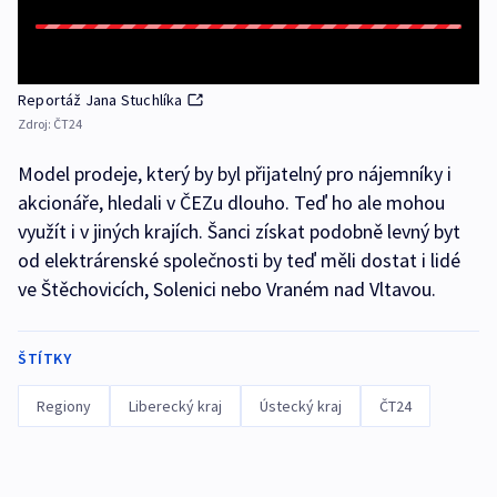
Reportáž Jana Stuchlíka
Zdroj:
ČT24
Model prodeje, který by byl přijatelný pro nájemníky i
akcionáře, hledali v ČEZu dlouho. Teď ho ale mohou
využít i v jiných krajích. Šanci získat podobně levný byt
od elektrárenské společnosti by teď měli dostat i lidé
ve Štěchovicích, Solenici nebo Vraném nad Vltavou.
ŠTÍTKY
Regiony
Liberecký kraj
Ústecký kraj
ČT24