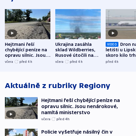
Hejtmani řeší
Ukrajina zasáhla
Dron n
VIDEO
chybějící peníze na
sklad Wildberries,
letišti u Lips
opravu silnic. Jsou
Rusové útočili na
skoro kilo trh
nenárokové, namítá
trh, hasiče či
indicie ukazuj
včera
před 4
h
včera
před 4
h
před 4
h
ministerstvo
stadion
Rusko
Aktuálně z rubriky
Regiony
Hejtmani řeší chybějící peníze na
opravu silnic. Jsou nenárokové,
namítá ministerstvo
včera
před 4
h
Policie vyšetřuje násilný čin v