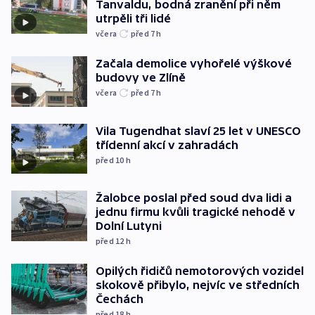
Tanvaldu, bodná zranění při něm
utrpěli tři lidé
včera
před 7
h
Začala demolice vyhořelé výškové
budovy ve Zlíně
včera
před 7
h
Vila Tugendhat slaví 25 let v UNESCO
třídenní akcí v zahradách
před 10
h
Žalobce poslal před soud dva lidi a
jednu firmu kvůli tragické nehodě v
Dolní Lutyni
před 12
h
Opilých řidičů nemotorových vozidel
skokově přibylo, nejvíc ve středních
Čechách
před 18
h