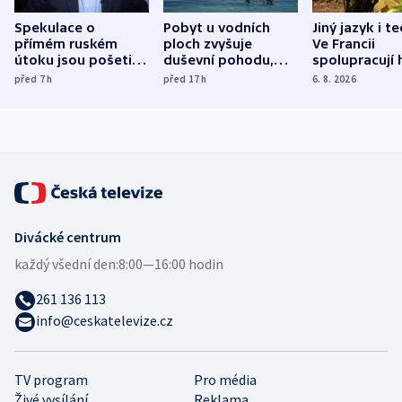
Spekulace o
Pobyt u vodních
Jiný jazyk i t
přímém ruském
ploch zvyšuje
Ve Francii
útoku jsou pošetilé,
duševní pohodu,
spolupracují h
míní estonský
ukázala
různých zemí
před 7
h
před 17
h
6. 8. 2026
bezpečnostní
mezinárodní studie
expert
Divácké centrum
každý všední den:
8:00—16:00 hodin
261 136 113
info@ceskatelevize.cz
TV program
Pro média
Živé vysílání
Reklama