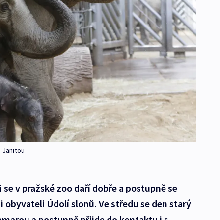
u Janitou
 se v pražské zoo daří dobře a postupně se
 obyvateli Údolí slonů. Ve středu se den starý
amarou a postupně přijde do kontaktu i s