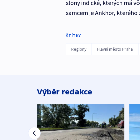
slony indické, kterých má 
samcem je Ankhor, kterého z
ŠTÍTKY
Regiony
Hlavní město Praha
Výběr redakce