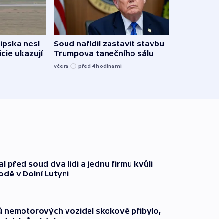
Lipska nesl
Soud nařídil zastavit stavbu
Žido
icie ukazují
Trumpova tanečního sálu
břehu
kriti
včera
před 4
hodinami
před 4
l před soud dva lidi a jednu firmu kvůli
odě v Dolní Lutyni
čů nemotorových vozidel skokově přibylo,