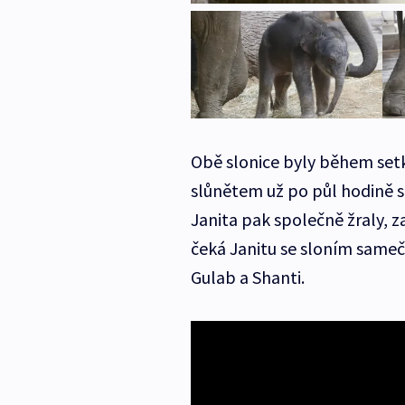
Obě slonice byly během setká
slůnětem už po půl hodině 
Janita pak společně žraly, 
čeká Janitu se sloním sameč
Gulab a Shanti.