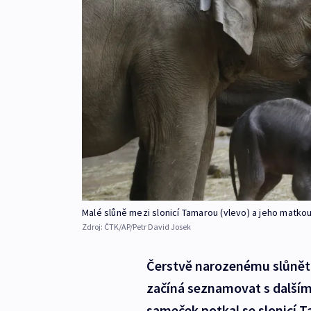
Malé slůně mezi slonicí Tamarou (vlevo) a jeho matko
Zdroj:
ČTK/AP/Petr David Josek
Čerstvě narozenému slůněti
začíná seznamovat s dalšími
sameček potkal se slonicí T