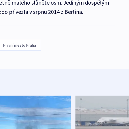
včetně malého slůněte osm. Jediným dospělým
oo přivezla v srpnu 2014 z Berlína.
Hlavní město Praha