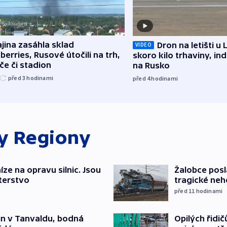
jina zasáhla sklad
Dron na letišti u 
VIDEO
berries, Rusové útočili na trh,
skoro kilo trhaviny, ind
če či stadion
na Rusko
před 3
hodinami
před 4
hodinami
ky
Regiony
íze na opravu silnic. Jsou
Žalobce posla
terstvo
tragické neh
před 11
hodinami
Opilých řidi
čin v Tanvaldu, bodná