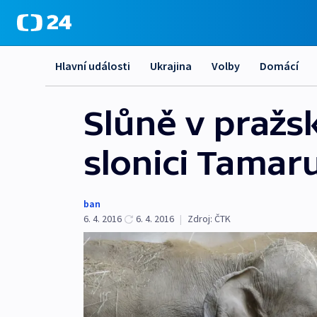
Hlavní události
Ukrajina
Volby
Domácí
Slůně v pražs
slonici Tamar
ban
6. 4. 2016
6. 4. 2016
|
Zdroj:
ČTK