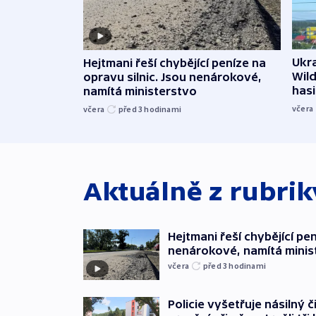
Ukra
Hejtmani řeší chybějící peníze na
Wild
opravu silnic. Jsou nenárokové,
hasi
namítá ministerstvo
včera
včera
před 3
hodinami
Aktuálně z rubri
Hejtmani řeší chybějící pen
nenárokové, namítá minis
včera
před 3
hodinami
Policie vyšetřuje násilný 