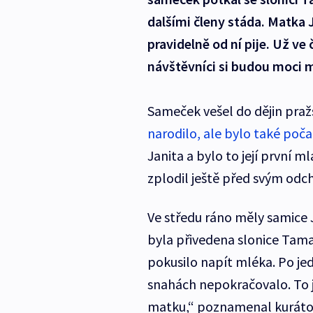
dalšími členy stáda. Matka J
pravidelně od ní pije. Už ve
návštěvníci si budou moci m
Sameček vešel do dějin praž
narodilo, ale bylo také poč
Janita a bylo to její první 
zplodil ještě před svým odc
Ve středu ráno měly samice 
byla přivedena slonice Tama
pokusilo napít mléka. Po j
snahách nepokračovalo. To j
matku,“ poznamenal kurátor