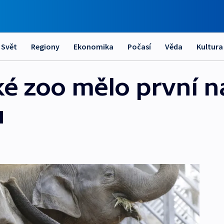
Svět
Regiony
Ekonomika
Počasí
Věda
Kultura
ké zoo mělo první n
u