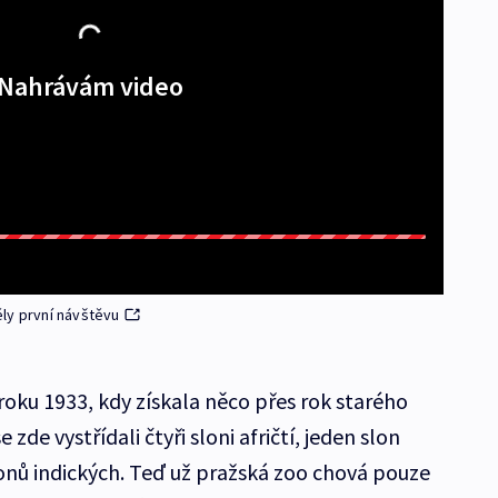
Nahrávám video
ly první návštěvu
roku 1933, kdy získala něco přes rok starého
zde vystřídali čtyři sloni afričtí, jeden slon
lonů indických. Teď už pražská zoo chová pouze