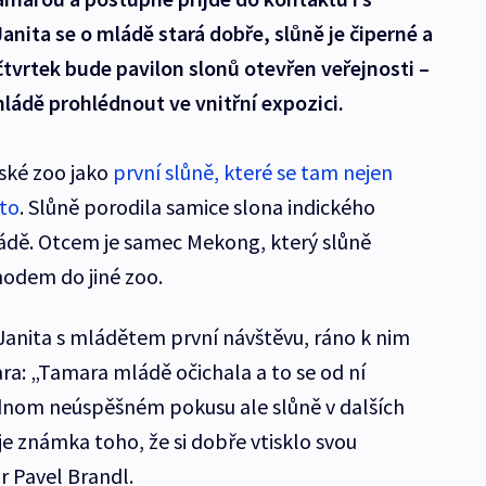
anita se o mládě stará dobře, slůně je čiperné a
 čtvrtek bude pavilon slonů otevřen veřejnosti –
ládě prohlédnout ve vnitřní expozici.
ské zoo jako
první slůně, které se tam nejen
ato
. Slůně porodila samice slona indického
mládě. Otcem je samec Mekong, který slůně
hodem do jiné zoo.
Janita s mládětem první návštěvu, ráno k nim
ra: „Tamara mládě očichala a to se od ní
ednom neúspěšném pokusu ale slůně v dalších
e známka toho, že si dobře vtisklo svou
 Pavel Brandl.