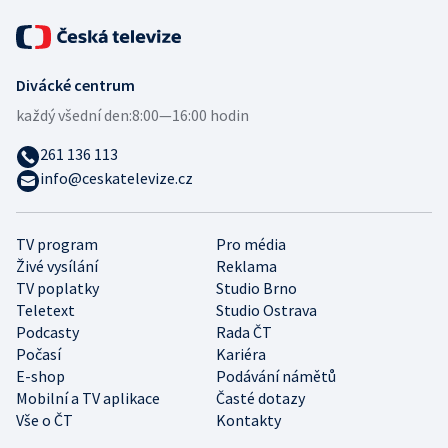
Divácké centrum
každý všední den:
8:00—16:00 hodin
261 136 113
info@ceskatelevize.cz
TV program
Pro média
Živé vysílání
Reklama
TV poplatky
Studio Brno
Teletext
Studio Ostrava
Podcasty
Rada ČT
Počasí
Kariéra
E-shop
Podávání námětů
Mobilní a TV aplikace
Časté dotazy
Vše o ČT
Kontakty