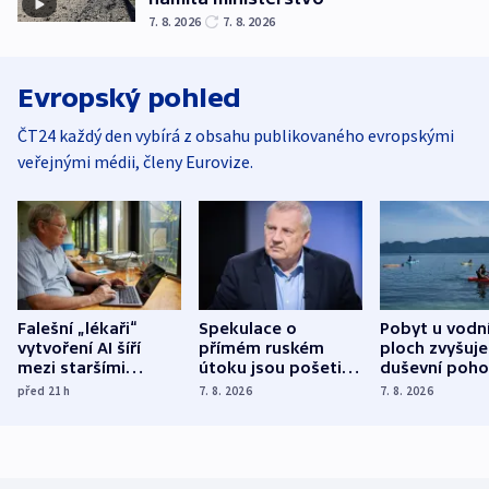
7. 8. 2026
7. 8. 2026
Evropský pohled
ČT24 každý den vybírá z obsahu publikovaného evropskými
veřejnými médii, členy Eurovize.
Falešní „lékaři“
Spekulace o
Pobyt u vodn
vytvoření AI šíří
přímém ruském
ploch zvyšuje
mezi staršími
útoku jsou pošetilé,
duševní poho
Poláky nebezpečné
míní estonský
ukázala
před 21
h
7. 8. 2026
7. 8. 2026
zdravotní rady
bezpečnostní
mezinárodní 
expert