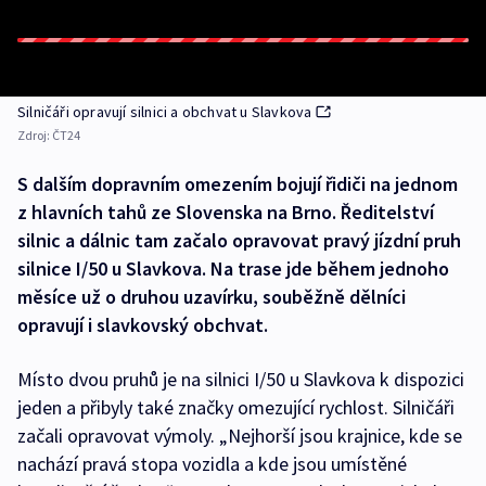
Silničáři opravují silnici a obchvat u Slavkova
Zdroj:
ČT24
S dalším dopravním omezením bojují řidiči na jednom
z hlavních tahů ze Slovenska na Brno. Ředitelství
silnic a dálnic tam začalo opravovat pravý jízdní pruh
silnice I/50 u Slavkova. Na trase jde během jednoho
měsíce už o druhou uzavírku, souběžně dělníci
opravují i slavkovský obchvat.
Místo dvou pruhů je na silnici I/50 u Slavkova k dispozici
jeden a přibyly také značky omezující rychlost. Silničáři
začali opravovat výmoly. „Nejhorší jsou krajnice, kde se
nachází pravá stopa vozidla a kde jsou umístěné