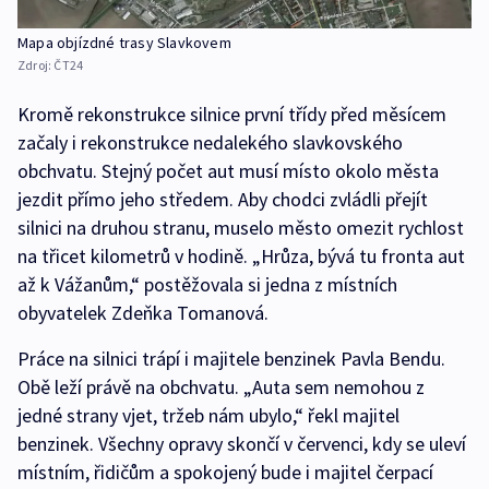
Mapa objízdné trasy Slavkovem
Zdroj:
ČT24
Kromě rekonstrukce silnice první třídy před měsícem
začaly i rekonstrukce nedalekého slavkovského
obchvatu. Stejný počet aut musí místo okolo města
jezdit přímo jeho středem. Aby chodci zvládli přejít
silnici na druhou stranu, muselo město omezit rychlost
na třicet kilometrů v hodině. „Hrůza, bývá tu fronta aut
až k Vážanům,“ postěžovala si jedna z místních
obyvatelek Zdeňka Tomanová.
Práce na silnici trápí i majitele benzinek Pavla Bendu.
Obě leží právě na obchvatu. „Auta sem nemohou z
jedné strany vjet, tržeb nám ubylo,“ řekl majitel
benzinek. Všechny opravy skončí v červenci, kdy se uleví
místním, řidičům a spokojený bude i majitel čerpací