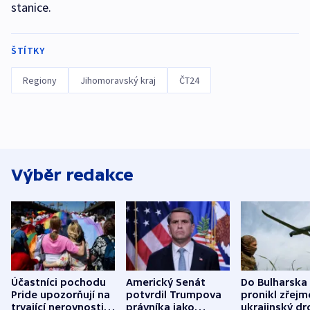
stanice.
ŠTÍTKY
Regiony
Jihomoravský kraj
ČT24
Výběr redakce
Účastníci pochodu
Americký Senát
Do Bulharska
Pride upozorňují na
potvrdil Trumpova
pronikl zřejm
trvající nerovnosti i
právníka jako
ukrajinský dr