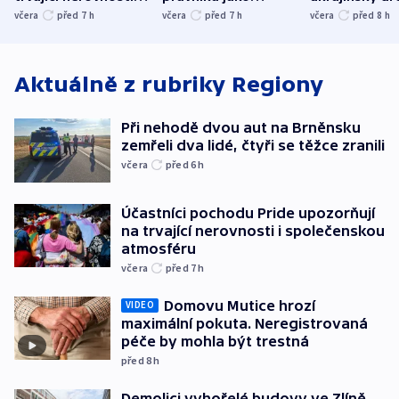
společenskou
ministra
explodoval k
včera
před 7
h
včera
před 7
h
včera
před 8
h
atmosféru
spravedlnosti
od plynovod
Aktuálně z rubriky
Regiony
Při nehodě dvou aut na Brněnsku
zemřeli dva lidé, čtyři se těžce zranili
včera
před 6
h
Účastníci pochodu Pride upozorňují
na trvající nerovnosti i společenskou
atmosféru
včera
před 7
h
Domovu Mutice hrozí
VIDEO
maximální pokuta. Neregistrovaná
péče by mohla být trestná
před 8
h
Demolici vyhořelé budovy ve Zlíně