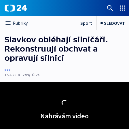
Sport
SLEDOVAT
Rubriky
Slavkov obléhají silničáři.
Rekonstruují obchvat a
opravují silnici
pes
17. 4. 2018
|
Zdroj:
ČT24
Nahrávám video