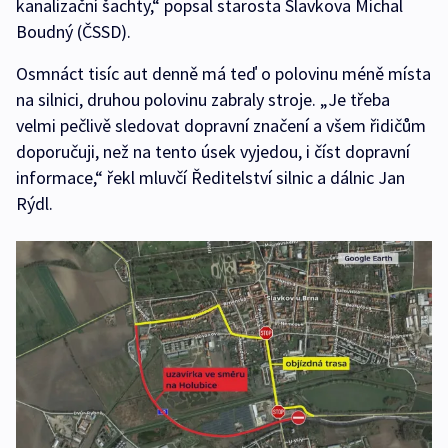
kanalizační šachty,“ popsal starosta Slavkova Michal
Boudný (ČSSD).
Osmnáct tisíc aut denně má teď o polovinu méně místa
na silnici, druhou polovinu zabraly stroje. „Je třeba
velmi pečlivě sledovat dopravní značení a všem řidičům
doporučuji, než na tento úsek vyjedou, i číst dopravní
informace,“ řekl mluvčí Ředitelství silnic a dálnic Jan
Rýdl.