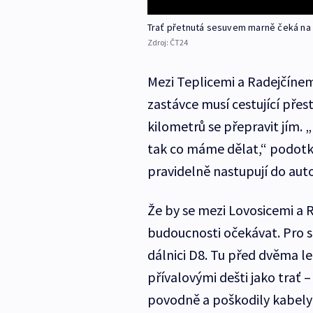
Trať přetnutá sesuvem marně čeká na
Zdroj:
ČT24
Mezi Teplicemi a Radejčínem 
zastávce musí cestující pře
kilometrů se přepravit jím. „
tak co máme dělat,“ podotkl 
pravidelně nastupují do aut
Že by se mezi Lovosicemi a R
budoucnosti očekávat. Pro s
dálnici D8. Tu před dvěma 
přívalovými dešti jako trať –
povodně a poškodily kabely 