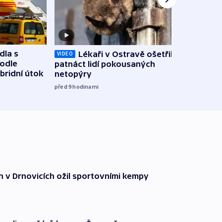
dla s
Lékaři v Ostravě ošetřili už
Koali
VIDEO
podle
patnáct lidí pokousaných
novel
bridní útok
netopýry
zájm
před 9
hodinami
před 9
n v Drnovicích ožil sportovními kempy