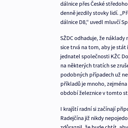
dálnice přes České středohoř
denně jezdily stovky lidí. 
dálnice D8,“ uvedl mluvčí Sp
SŽDC odhaduje, že náklady n
sice trvá na tom, aby je stát
jednatel společnosti KŽC Dop
na některých tratích se zr
podobných případech už nec
příkladů je mnoho, zejména 
období železnice v tomto st
I krajští radní si začínají př
Radejčína již nikdy nepojed
zdůraznil, že bude chtít, ab