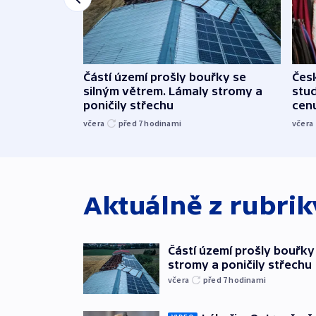
Částí území prošly bouřky se
Čes
silným větrem. Lámaly stromy a
stu
poničily střechu
cenu
včera
před 7
hodinami
včera
Aktuálně z rubri
Částí území prošly bouřky
stromy a poničily střechu
včera
před 7
hodinami