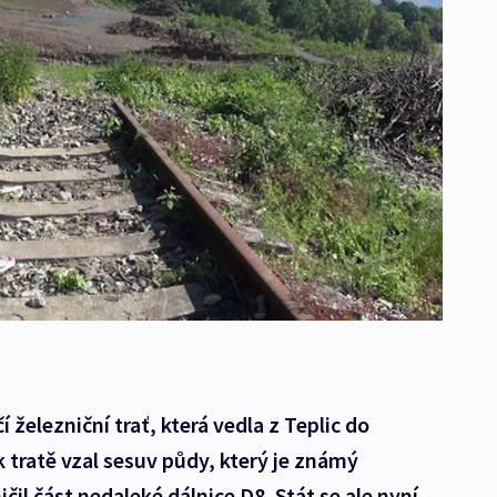
 železniční trať, která vedla z Teplic do
k tratě vzal sesuv půdy, který je známý
čil část nedaleké dálnice D8. Stát se ale nyní