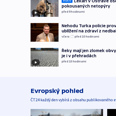
Lékaři v Ostravě ošet
VIDEO
pokousaných netopýry
před 9
hodinami
Nehodu Turka policie prov
ublížení na zdraví z nedba
včera
před 10
hodinami
Řeky mají jen zlomek obv
je i v přehradách
před 10
hodinami
Evropský pohled
ČT24 každý den vybírá z obsahu publikovaného e