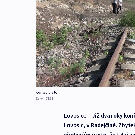
Konec tratě
Zdroj:
ČT24
Lovosice – Již dva roky končí
Lovosic, v Radejčíně. Zbyte
především proto, že také zni