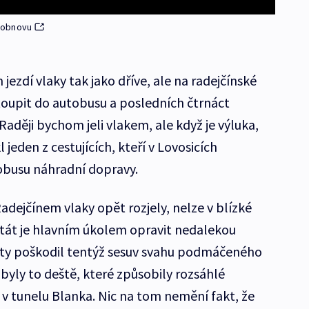
 obnovu
jezdí vlaky tak jako dříve, ale na radejčínské
stoupit do autobusu a posledních čtrnáct
Raději bychom jeli vlakem, ale když je výluka,
jeden z cestujících, kteří v Lovosicích
obusu náhradní dopravy.
adejčínem vlaky opět rozjely, nelze v blízké
tát je hlavním úkolem opravit nedalekou
lety poškodil tentýž sesuv svahu podmáčeného
 byly to deště, které způsobily rozsáhlé
v tunelu Blanka. Nic na tom nemění fakt, že