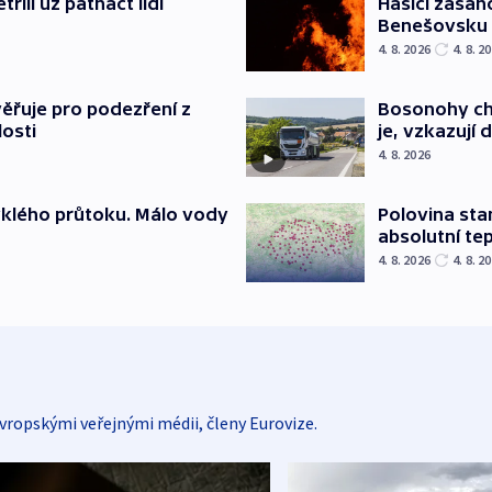
řili už patnáct lidí
Hasiči zasah
Benešovsku
4. 8. 2026
4. 8. 2
ěřuje pro podezření z
Bosonohy cht
losti
je, vzkazují 
4. 8. 2026
yklého průtoku. Málo vody
Polovina sta
absolutní te
4. 8. 2026
4. 8. 2
vropskými veřejnými médii, členy Eurovize.