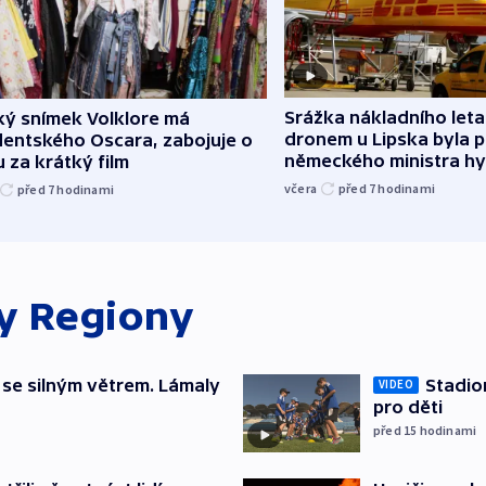
Srážka nákladního leta
ký snímek Volklore má
dronem u Lipska byla 
dentského Oscara, zabojuje o
německého ministra hy
 za krátký film
včera
před 7
hodinami
před 7
hodinami
ky
Regiony
 se silným větrem. Lámaly
Stadio
VIDEO
pro děti
před 15
hodinami