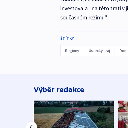
investovala „na této trati v
současném režimu“.
ŠTÍTKY
Regiony
Ústecký kraj
Dom
Výběr redakce