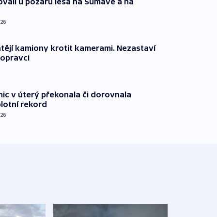
ovali u požárů lesa na Šumavě a na
026
ějí kamiony krotit kamerami. Nezastaví
dopravci
nic v úterý překonala či dorovnala
plotní rekord
026