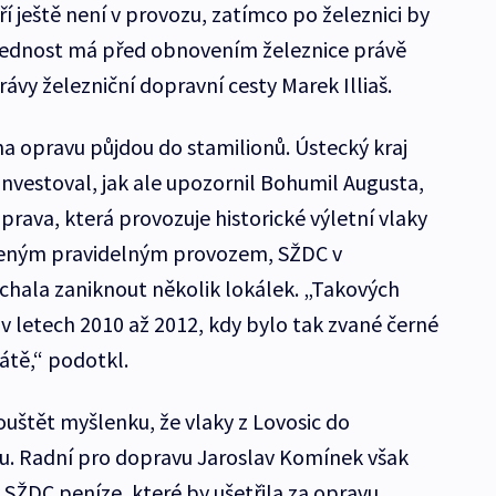
í ještě není v provozu, zatímco po železnici by
„Přednost má před obnovením železnice právě
rávy železniční dopravní cesty Marek Illiaš.
a opravu půjdou do stamilionů. Ústecký kraj
 investoval, jak ale upozornil Bohumil Augusta,
rava, která provozuje historické výletní vlaky
ušeným pravidelným provozem, SŽDC v
hala zaniknout několik lokálek. „Takových
v letech 2010 až 2012, kdy bylo tak zvané černé
átě,“ podotkl.
ipouštět myšlenku, že vlaky z Lovosic do
ou. Radní pro dopravu Jaroslav Komínek však
y SŽDC peníze, které by ušetřila za opravu,