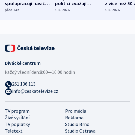
spolupracují hasiči z
politici zvažují
z více než 50 
různých zemí
dohodu o
Bojovali na s
před 14
h
5. 8. 2026
5. 8. 2026
demografii
Ruska
Divácké centrum
každý všední den:
8:00—16:00 hodin
261 136 113
info@ceskatelevize.cz
TV program
Pro média
Živé vysílání
Reklama
TV poplatky
Studio Brno
Teletext
Studio Ostrava