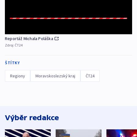
Reportáž Michala Poláška
Zdroj:
ČT24
ŠTÍTKY
Regiony
Moravskoslezský kraj
ČT24
Výběr redakce