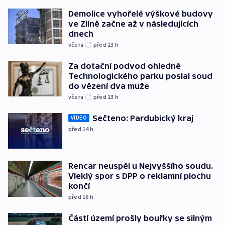
Demolice vyhořelé výškové budovy
ve Zlíně začne až v následujících
dnech
včera
před 13
h
Za dotační podvod ohledně
Technologického parku poslal soud
do vězení dva muže
včera
před 13
h
Sečteno: Pardubický kraj
VIDEO
před 14
h
Rencar neuspěl u Nejvyššího soudu.
Vleklý spor s DPP o reklamní plochu
končí
před 16
h
Částí území prošly bouřky se silným