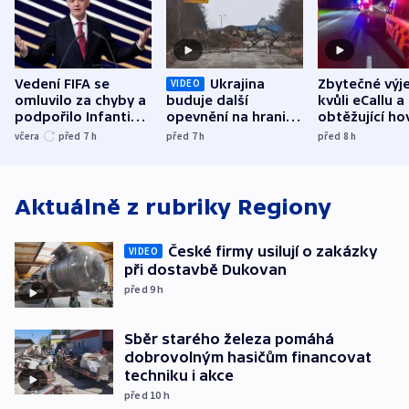
Vedení FIFA se
Ukrajina
Zbytečné výj
VIDEO
omluvilo za chyby a
buduje další
kvůli eCallu a
podpořilo Infantina.
opevnění na hranici
obtěžující ho
UEFA trvá na
s Běloruskem
zdržují záchr
včera
před 7
h
před 7
h
před 8
h
bojkotu
Aktuálně z rubriky
Regiony
České firmy usilují o zakázky
VIDEO
při dostavbě Dukovan
před 9
h
Sběr starého železa pomáhá
dobrovolným hasičům financovat
techniku i akce
před 10
h