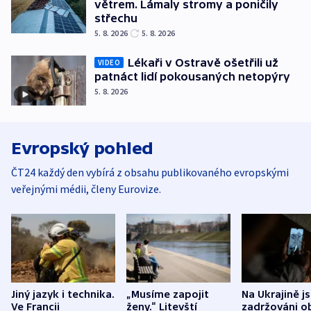
větrem. Lámaly stromy a poničily
střechu
5. 8. 2026
5. 8. 2026
Lékaři v Ostravě ošetřili už
VIDEO
patnáct lidí pokousaných netopýry
5. 8. 2026
Evropský pohled
ČT24 každý den vybírá z obsahu publikovaného evropskými
veřejnými médii, členy Eurovize.
Jiný jazyk i technika.
„Musíme zapojit
Na Ukrajině j
Ve Francii
ženy.“ Litevští
zadržováni o