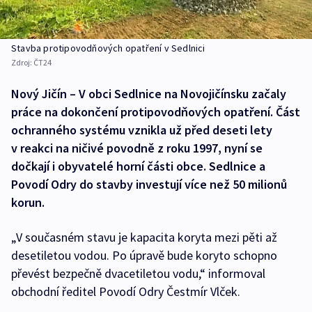
Stavba protipovodňových opatření v Sedlnici
Zdroj:
ČT24
Nový Jičín – V obci Sedlnice na Novojičínsku začaly
práce na dokončení protipovodňových opatření. Část
ochranného systému vznikla už před deseti lety
v reakci na ničivé povodně z roku 1997, nyní se
dočkají i obyvatelé horní části obce. Sedlnice a
Povodí Odry do stavby investují více než 50 milionů
korun.
„V současném stavu je kapacita koryta mezi pěti až
desetiletou vodou. Po úpravě bude koryto schopno
převést bezpečně dvacetiletou vodu,“ informoval
obchodní ředitel Povodí Odry Čestmír Vlček.