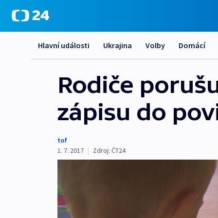
Hlavní události
Ukrajina
Volby
Domácí
Rodiče porušuj
zápisu do pov
tof
1. 7. 2017
|
Zdroj:
ČT24