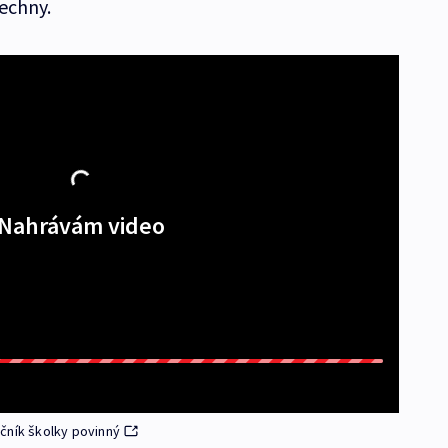
šechny.
Nahrávám video
čník školky povinný