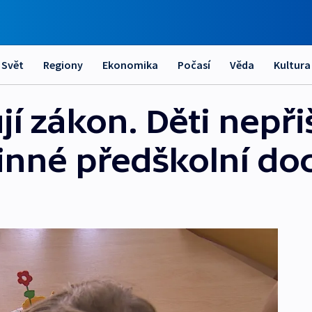
Svět
Regiony
Ekonomika
Počasí
Věda
Kultura
í zákon. Děti nepři
inné předškolní do