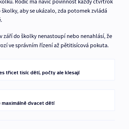
školku. Rodič má navíc povinnost každý čtvrtrok
o školky, aby se ukázalo, zda potomek zvládá
.
v září do školky nenastoupí nebo nenahlásí, že
zí ve správním řízení až pětitisícová pokuta.
 třicet tisíc dětí, počty ale klesají
ě maximálně dvacet dětí