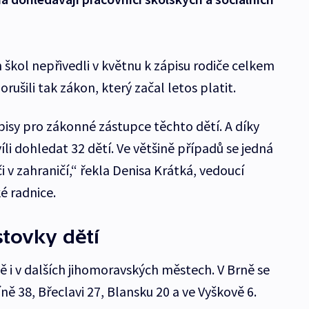
škol nepřivedli v květnu k zápisu rodiče celkem
rušili tak zákon, který začal letos platit.
pisy pro zákonné zástupce těchto dětí. A díky
íli dohledat 32 dětí. Ve většině případů se jedná
diči v zahraničí,“ řekla Denisa Krátká, vedoucí
é radnice.
stovky dětí
 i v dalších jihomoravských městech. V Brně se
ně 38, Břeclavi 27, Blansku 20 a ve Vyškově 6.