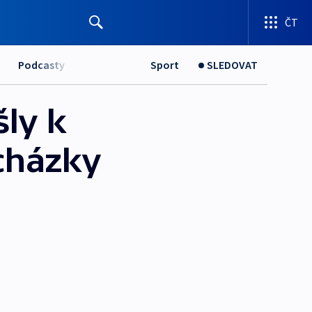
ČT
Podcasty
Sport
SLEDOVAT
šly k
cházky