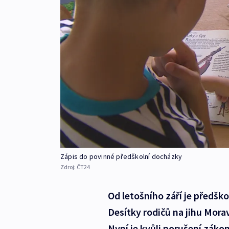
Zápis do povinné předškolní docházky
Zdroj:
ČT24
Od letošního září je předšk
Desítky rodičů na jihu Morav
Nyní je kvůli porušení zákon