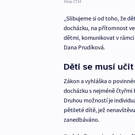
Zdroj:
ČT24
„Slibujeme si od toho, že d
docházku, na přítomnost ve 
dětmi, komunikovat v rámci 
Dana Prudíková.
Děti se musí uči
Zákon a vyhláška o povinné
docházku s nejméně čtyřmi 
Druhou možností je individuá
pětileté dítě, jež nenavštěv
zanedbáváno.