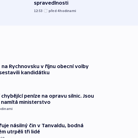
spravedlnosti
08:20
12:53
před 4
hodinami
 na Rychnovsku v říjnu obecní volby
estavili kandidátku
 chybějící peníze na opravu silnic. Jsou
namítá ministerstvo
odinami
řuje násilný čin v Tanvaldu, bodná
m utrpěli tři lidé