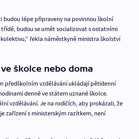
ěti budou lépe připraveny na povinnou školní
třídě, budou se umět socializovat s ostatními
kolektivu,“ řekla náměstkyně ministra školství
t ve školce nebo doma
m předškolním vzdělávání ukládají pětidenní
hodinami denně ve státem uznané školce.
lní vzdělávání. Je na rodičích, aby prokázali, že
uje zařízení s ministerským razítkem, není