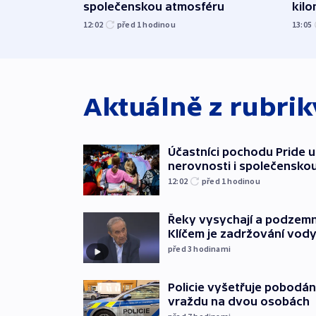
společenskou atmosféru
kil
12:02
před 1
hodinou
13:05
Aktuálně z rubri
Účastníci pochodu Pride up
nerovnosti i společensko
12:02
před 1
hodinou
Řeky vysychají a podzemn
Klíčem je zadržování vod
před 3
hodinami
Policie vyšetřuje pobodán
vraždu na dvou osobách