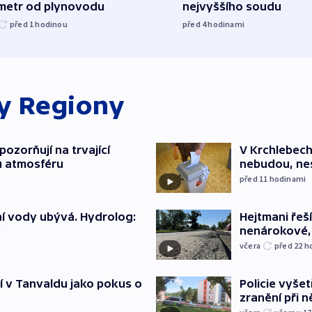
ometr od plynovodu
nejvyššího soudu
před 1
hodinou
před 4
hodinami
ky
Regiony
ozorňují na trvající
V Krchlebech
u atmosféru
nebudou, nes
před 11
hodinami
í vody ubývá. Hydrolog:
Hejtmani řeší
y
nenárokové, 
včera
před 22
h
í v Tanvaldu jako pokus o
Policie vyšet
zranění při ně