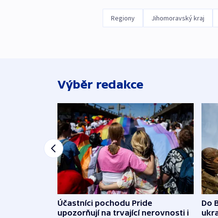
Regiony
Jihomoravský kraj
Výběr redakce
Účastníci pochodu Pride
Do B
upozorňují na trvající nerovnosti i
ukra