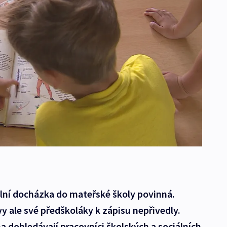
olní docházka do mateřské školy povinná.
y ale své předškoláky k zápisu nepřivedly.
a dohledávají pracovníci školských a sociálních