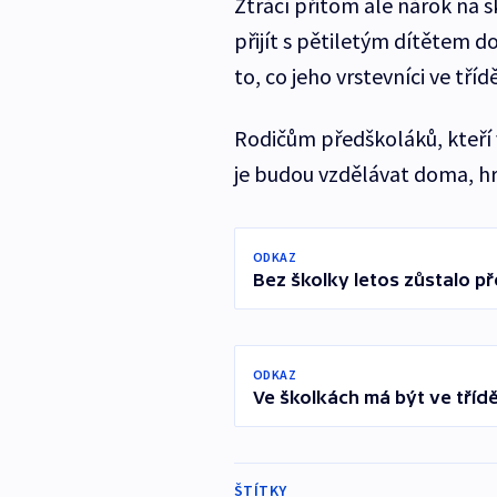
Ztrácí přitom ale nárok na 
přijít s pětiletým dítětem d
to, co jeho vrstevníci ve třídě
Rodičům předškoláků, kteří 
je budou vzdělávat doma, hro
ODKAZ
Bez školky letos zůstalo přes
ODKAZ
Ve školkách má být ve tříd
ŠTÍTKY