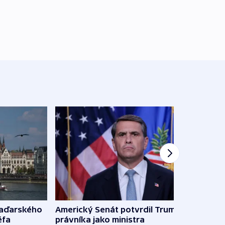
maďarského
Americký Senát potvrdil Trumpova
Ruský
éfa
právníka jako ministra
čtyři 