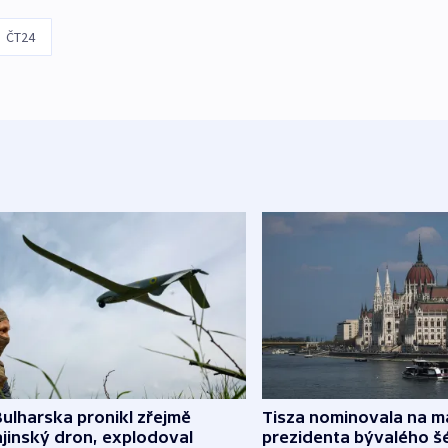
ČT24
ulharska pronikl zřejmě
Tisza nominovala na 
jinský dron, explodoval
prezidenta bývalého š