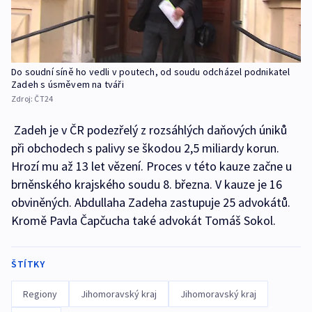
Do soudní síně ho vedli v poutech, od soudu odcházel podnikatel
Zadeh s úsměvem na tváři
Zdroj:
ČT24
Zadeh je v ČR podezřelý z rozsáhlých daňových úniků
při obchodech s palivy se škodou 2,5 miliardy korun.
Hrozí mu až 13 let vězení. Proces v této kauze začne u
brněnského krajského soudu 8. března. V kauze je 16
obviněných. Abdullaha Zadeha zastupuje 25 advokátů.
Kromě Pavla Čapčucha také advokát Tomáš Sokol.
ŠTÍTKY
Regiony
Jihomoravský kraj
Jihomoravský kraj