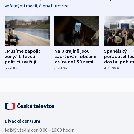
veřejnými médii, členy Eurovize.
„Musíme zapojit
Na Ukrajině jsou
Španělský
ženy.“ Litevští
zadržováni občané
pořadatel fes
politici zvažují
z více než 50 zemí.
dostal pokut
dohodu o
Bojovali na straně
nekalé prakti
před 8
h
před 9
h
4. 8. 2026
demografii
Ruska
Divácké centrum
každý všední den:
8:00—16:00 hodin