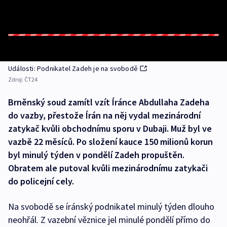
Události: Podnikatel Zadeh je na svobodě
Zdroj:
ČT24
Brněnský soud zamítl vzít Íránce Abdullaha Zadeha
do vazby, přestože Írán na něj vydal mezinárodní
zatykač kvůli obchodnímu sporu v Dubaji. Muž byl ve
vazbě 22 měsíců. Po složení kauce 150 milionů korun
byl minulý týden v pondělí Zadeh propuštěn.
Obratem ale putoval kvůli mezinárodnímu zatykači
do policejní cely.
Na svobodě se íránský podnikatel minulý týden dlouho
neohřál. Z vazební věznice jel minulé pondělí přímo do