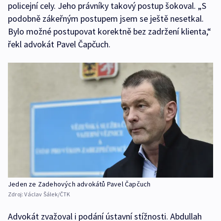
policejní cely. Jeho právníky takový postup šokoval. „S
podobně zákeřným postupem jsem se ještě nesetkal.
Bylo možné postupovat korektně bez zadržení klienta,“
řekl advokát Pavel Čapčuch.
Jeden ze Zadehových advokátů Pavel Čapčuch
Zdroj:
Václav Šálek/ČTK
Advokát zvažoval i podání ústavní stížnosti. Abdullah