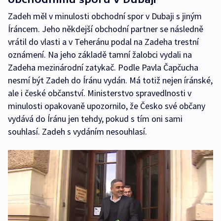
Zadeh měl v minulosti obchodní spor v Dubaji s jiným
Íráncem. Jeho někdejší obchodní partner se následně
vrátil do vlasti a v Teheránu podal na Zadeha trestní
oznámení. Na jeho základě tamní žalobci vydali na
Zadeha mezinárodní zatykač. Podle Pavla Čapčucha
nesmí být Zadeh do Íránu vydán. Má totiž nejen íránské,
ale i české občanství. Ministerstvo spravedlnosti v
minulosti opakovaně upozornilo, že Česko své občany
vydává do Íránu jen tehdy, pokud s tím oni sami
souhlasí. Zadeh s vydáním nesouhlasí.