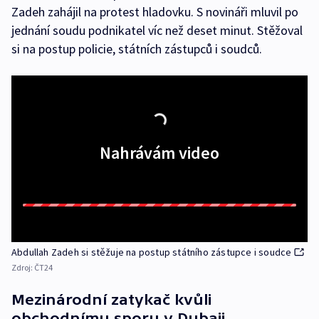
Zadeh zahájil na protest hladovku. S novináři mluvil po
jednání soudu podnikatel víc než deset minut. Stěžoval
si na postup policie, státních zástupců i soudců.
Nahrávám video
Abdullah Zadeh si stěžuje na postup státního zástupce i soudce
Zdroj:
ČT24
Mezinárodní zatykač kvůli
obchodnímu sporu v Dubaji