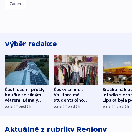
Zadeh
Výběr redakce
Částí území prošly
Český snímek
Srážka nákla
bouřky se silným
Volklore má
letadla s dr
větrem. Lámaly
studentského
Lipska byla p
stromy a poničily
Oscara, zabojuje o
německého mi
včera
před 1
h
včera
před 1
h
včera
před 1
h
střechu
cenu za krátký film
hybridní útok
Aktuálně z rubriky
Regiony