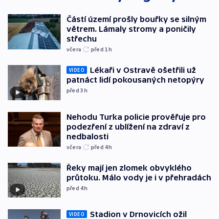
Částí území prošly bouřky se silným
větrem. Lámaly stromy a poničily
střechu
včera
před 1
h
Lékaři v Ostravě ošetřili už
VIDEO
patnáct lidí pokousaných netopýry
před 3
h
Nehodu Turka policie prověřuje pro
podezření z ublížení na zdraví z
nedbalosti
včera
před 4
h
Řeky mají jen zlomek obvyklého
průtoku. Málo vody je i v přehradách
před 4
h
Stadion v Drnovicích ožil
VIDEO