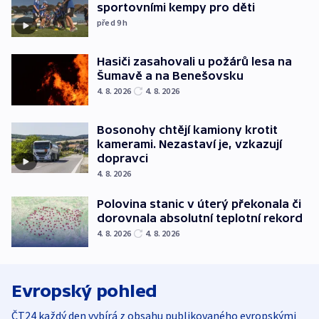
sportovními kempy pro děti
před 9
h
Hasiči zasahovali u požárů lesa na
Šumavě a na Benešovsku
4. 8. 2026
4. 8. 2026
Bosonohy chtějí kamiony krotit
kamerami. Nezastaví je, vzkazují
dopravci
4. 8. 2026
Polovina stanic v úterý překonala či
dorovnala absolutní teplotní rekord
4. 8. 2026
4. 8. 2026
Evropský pohled
ČT24 každý den vybírá z obsahu publikovaného evropskými