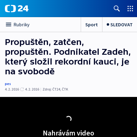
Sport
SLEDOVAT
Rubriky
Propuštěn, zatčen,
propuštěn. Podnikatel Zadeh,
který složil rekordní kauci, je
na svobodě
pes
4. 2. 2016
4. 2. 2016
|
Zdroj:
ČT24, ČTK
Nahrávám video