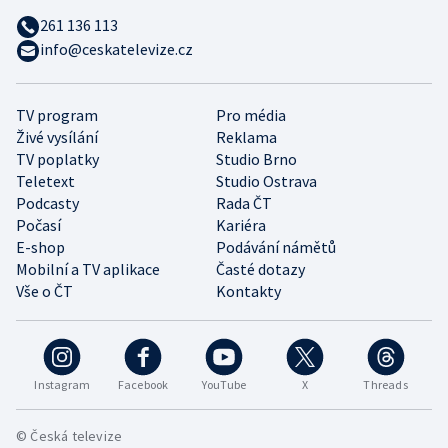
261 136 113
info@ceskatelevize.cz
TV program
Pro média
Živé vysílání
Reklama
TV poplatky
Studio Brno
Teletext
Studio Ostrava
Podcasty
Rada ČT
Počasí
Kariéra
E-shop
Podávání námětů
Mobilní a TV aplikace
Časté dotazy
Vše o ČT
Kontakty
Instagram
Facebook
YouTube
X
Threads
© Česká televize