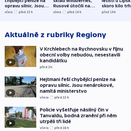
chybějící peníze na
sklad Wildberries,
letišti u Lips
opravu silnic. Jsou
Rusové útočili na
skoro kilo trh
nenárokové, namítá
trh, hasiče či
indicie ukazuj
včera
před 13
h
včera
před 14
h
před 14
h
ministerstvo
stadion
Rusko
Aktuálně z rubriky
Regiony
V Krchlebech na Rychnovsku v říjnu
obecní volby nebudou, nesestavili
kandidátku
před 2
h
Hejtmani řeší chybějící peníze na
opravu silnic. Jsou nenárokové,
namítá ministerstvo
včera
před 13
h
Policie vyšetřuje násilný čin v
Tanvaldu, bodná zranění při něm
utrpěli tři lidé
včera
před 16
h