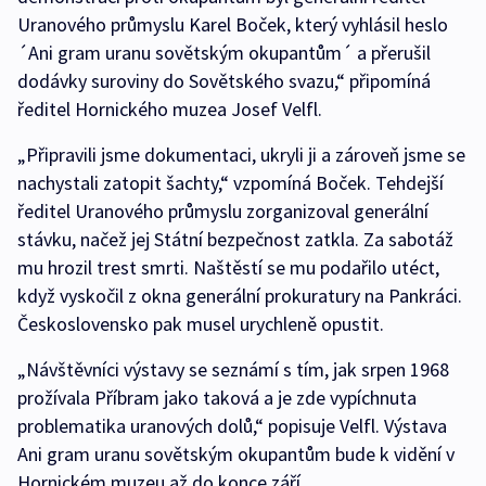
Uranového průmyslu Karel Boček, který vyhlásil heslo
´Ani gram uranu sovětským okupantům´ a přerušil
dodávky suroviny do Sovětského svazu,“ připomíná
ředitel Hornického muzea Josef Velfl.
„Připravili jsme dokumentaci, ukryli ji a zároveň jsme se
nachystali zatopit šachty,“ vzpomíná Boček. Tehdejší
ředitel Uranového průmyslu zorganizoval generální
stávku, načež jej Státní bezpečnost zatkla. Za sabotáž
mu hrozil trest smrti. Naštěstí se mu podařilo utéct,
když vyskočil z okna generální prokuratury na Pankráci.
Československo pak musel urychleně opustit.
„Návštěvníci výstavy se seznámí s tím, jak srpen 1968
prožívala Příbram jako taková a je zde vypíchnuta
problematika uranových dolů,“ popisuje Velfl. Výstava
Ani gram uranu sovětským okupantům bude k vidění v
Hornickém muzeu až do konce září.