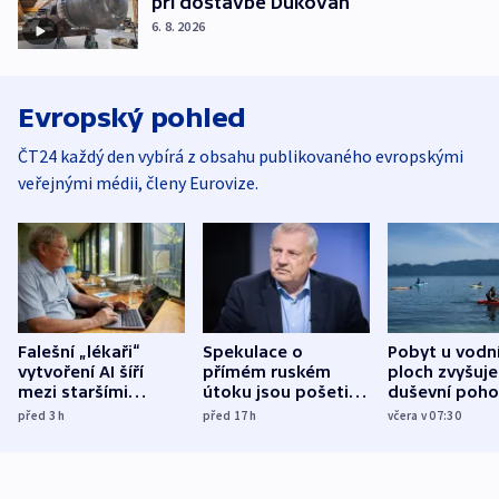
při dostavbě Dukovan
6. 8. 2026
Evropský pohled
ČT24 každý den vybírá z obsahu publikovaného evropskými
veřejnými médii, členy Eurovize.
Falešní „lékaři“
Spekulace o
Pobyt u vodn
vytvoření AI šíří
přímém ruském
ploch zvyšuje
mezi staršími
útoku jsou pošetilé,
duševní poho
Poláky nebezpečné
míní estonský
ukázala
před 3
h
před 17
h
včera v 07:30
zdravotní rady
bezpečnostní
mezinárodní 
expert