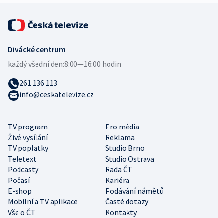
Divácké centrum
každý všední den:
8:00—16:00 hodin
261 136 113
info@ceskatelevize.cz
TV program
Pro média
Živé vysílání
Reklama
TV poplatky
Studio Brno
Teletext
Studio Ostrava
Podcasty
Rada ČT
Počasí
Kariéra
E-shop
Podávání námětů
Mobilní a TV aplikace
Časté dotazy
Vše o ČT
Kontakty