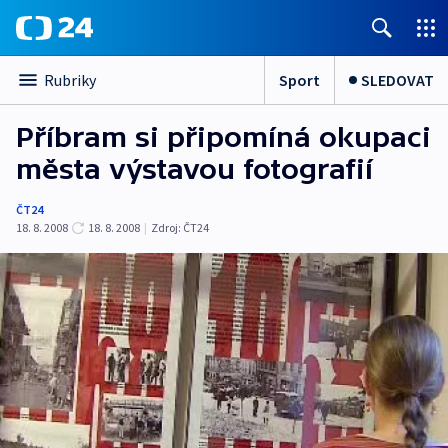
Sport
SLEDOVAT
Rubriky
Příbram si připomíná okupaci
města výstavou fotografií
ČT24
18. 8. 2008
18. 8. 2008
|
Zdroj:
ČT24