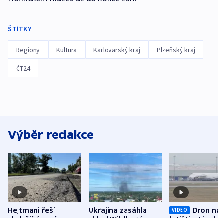
ŠTÍTKY
Regiony
Kultura
Karlovarský kraj
Plzeňský kraj
ČT24
Výběr redakce
Hejtmani řeší
Ukrajina zasáhla
Dron n
VIDEO