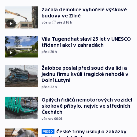
Začala demolice vyhořelé výškové
budovy ve Zlíně
včera
před 16
h
Vila Tugendhat slaví 25 let v UNESCO
třídenní akcí v zahradách
před 20
h
Žalobce poslal před soud dva lidi a
jednu firmu kvůli tragické nehodě v
Dolní Lutyni
před 22
h
Opilých řidičů nemotorových vozidel
skokově přibylo, nejvíc ve středních
Čechách
včera v 06:01
České firmy usilují o zakázky
VIDEO