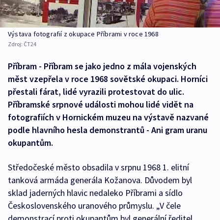
Výstava fotografií z okupace Příbrami v roce 1968
Zdroj:
ČT24
Příbram - Příbram se jako jedno z mála vojenských
měst vzepřela v roce 1968 sovětské okupaci. Horníci
přestali fárat, lidé vyrazili protestovat do ulic.
Příbramské srpnové události mohou lidé vidět na
fotografiích v Hornickém muzeu na výstavě nazvané
podle hlavního hesla demonstrantů - Ani gram uranu
okupantům.
Středočeské město obsadila v srpnu 1968 1. elitní
tanková armáda generála Kožanova. Důvodem byl
sklad jaderných hlavic nedaleko Příbrami a sídlo
Československého uranového průmyslu. „V čele
demonstrací proti okupantům byl generální ředitel