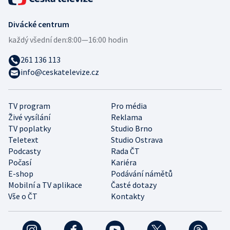
Divácké centrum
každý všední den:
8:00—16:00 hodin
261 136 113
info@ceskatelevize.cz
TV program
Pro média
Živé vysílání
Reklama
TV poplatky
Studio Brno
Teletext
Studio Ostrava
Podcasty
Rada ČT
Počasí
Kariéra
E-shop
Podávání námětů
Mobilní a TV aplikace
Časté dotazy
Vše o ČT
Kontakty