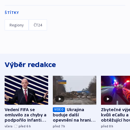
ŠTÍTKY
Regiony
ČT24
Výběr redakce
Vedení FIFA se
Ukrajina
Zbytečné výj
VIDEO
omluvilo za chyby a
buduje další
kvůli eCallu a
podpořilo Infantina.
opevnění na hranici
obtěžující ho
UEFA trvá na
s Běloruskem
zdržují záchr
včera
před 6
h
před 7
h
před 8
h