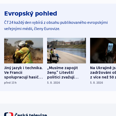
Evropský pohled
ČT24 každý den vybírá z obsahu publikovaného evropskými
veřejnými médii, členy Eurovize.
Jiný jazyk i technika.
„Musíme zapojit
Na Ukrajině j
Ve Francii
ženy.“ Litevští
zadržováni o
spolupracují hasiči z
politici zvažují
z více než 50 
různých zemí
dohodu o
Bojovali na s
před 13
h
5. 8. 2026
5. 8. 2026
demografii
Ruska