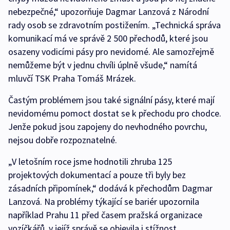
nebezpečné,“ upozorňuje Dagmar Lanzová z Národní
rady osob se zdravotním postižením. „Technická správa
komunikací má ve správě 2 500 přechodů, které jsou
osazeny vodicími pásy pro nevidomé. Ale samozřejmě
nemůžeme být v jednu chvíli úplně všude,“ namítá
mluvčí TSK Praha Tomáš Mrázek.
Častým problémem jsou také signální pásy, které mají
nevidomému pomoct dostat se k přechodu pro chodce.
Jenže pokud jsou zapojeny do nevhodného povrchu,
nejsou dobře rozpoznatelné.
„V letošním roce jsme hodnotili zhruba 125
projektových dokumentací a pouze tři byly bez
zásadních připomínek,“ dodává k přechodům Dagmar
Lanzová. Na problémy týkající se bariér upozornila
například Prahu 11 před časem pražská organizace
vozíčkářů, v jejíž správě se objevila i stížnost