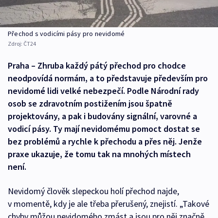
Přechod s vodicími pásy pro nevidomé
Zdroj:
ČT24
Praha – Zhruba každý pátý přechod pro chodce
neodpovídá normám, a to představuje především pro
nevidomé lidi velké nebezpečí. Podle Národní rady
osob se zdravotním postižením jsou špatně
projektovány, a pak i budovány signální, varovné a
vodicí pásy. Ty mají nevidomému pomoct dostat se
bez problémů a rychle k přechodu a přes něj. Jenže
praxe ukazuje, že tomu tak na mnohých místech
není.
Nevidomý člověk slepeckou holí přechod najde,
v momentě, kdy je ale třeba přerušený, znejistí. „Takové
chyby můžou nevidomého zmást a jsou pro něj značně