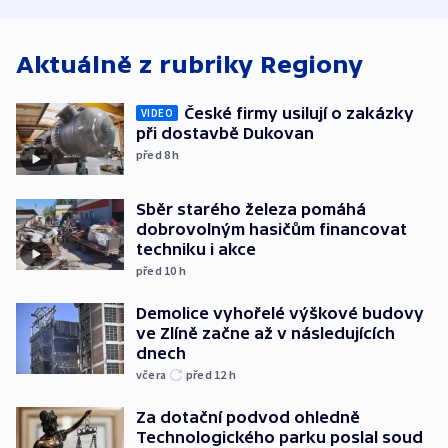
bojkotu
Aktuálně z rubriky
Regiony
České firmy usilují o zakázky
VIDEO
při dostavbě Dukovan
před 8
h
Sběr starého železa pomáhá
dobrovolným hasičům financovat
techniku i akce
před 10
h
Demolice vyhořelé výškové budovy
ve Zlíně začne až v následujících
dnech
včera
před 12
h
Za dotační podvod ohledně
Technologického parku poslal soud