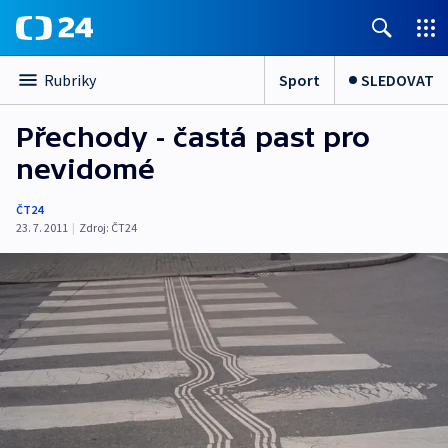
Sport
SLEDOVAT
Rubriky
Přechody - častá past pro
nevidomé
ČT24
23. 7. 2011
|
Zdroj:
ČT24