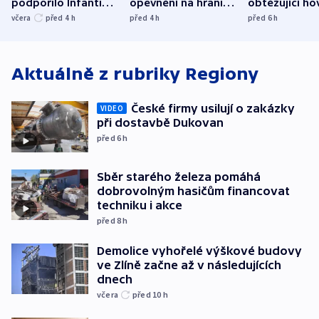
podpořilo Infantina.
opevnění na hranici
obtěžující ho
UEFA trvá na
s Běloruskem
zdržují záchr
včera
před 4
h
před 4
h
před 6
h
bojkotu
Aktuálně z rubriky
Regiony
České firmy usilují o zakázky
VIDEO
při dostavbě Dukovan
před 6
h
Sběr starého železa pomáhá
dobrovolným hasičům financovat
techniku i akce
před 8
h
Demolice vyhořelé výškové budovy
ve Zlíně začne až v následujících
dnech
včera
před 10
h