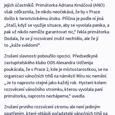
jejích účastníků. Primátorka Adriana Krnáčová (ANO)
však zdůraznila, že nikdo neočekává, že by v Praze
došlo k teroristickému útoku. Příčina je podle ní jiná.
„Stačí, když se využije situace, aby se vyvolala panika, a
pak už nikdo nemůže garantovat nic,“ řekla primátorka.
Dodala, že se jí rozsvícení zrušit nechtělo, ale že jí
to „káže svědomí“.
Zrušení slavnosti pobouřilo opozici. Předsedkyně
zastupitelského klubu ODS Alexandra Udženija
poukázala, že v Praze 2, kde je místostarostkou, se na
organizaci vánočních trhů na náměstí Míru nic nemění.
„Je to naprosto stejné jako každý rok. Hysterii kolem
rozsvěcení vánočního stromku, kterou vyvolala paní
primátorka, naprosto nechápeme,“ uvedla.
Zrušení prvního rozsvícení stromu ale není jediným
opatřením, které ohlásili pořadatelé vánočních trhů na