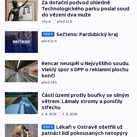
Za dotační podvod ohledně
Technologického parku poslal soud
do vězení dva muže
včera
před 11
h
Sečteno: Pardubický kraj
VIDEO
před 11
h
Rencar neuspěl u Nejvyššího soudu.
Vleklý spor s DPP o reklamní plochu
končí
před 14
h
Částí území prošly bouřky se silným
větrem. Lámaly stromy a poničily
střechu
5. 8. 2026
5. 8. 2026
Lékaři v Ostravě ošetřili už
VIDEO
patnáct lidí pokousaných netopýry