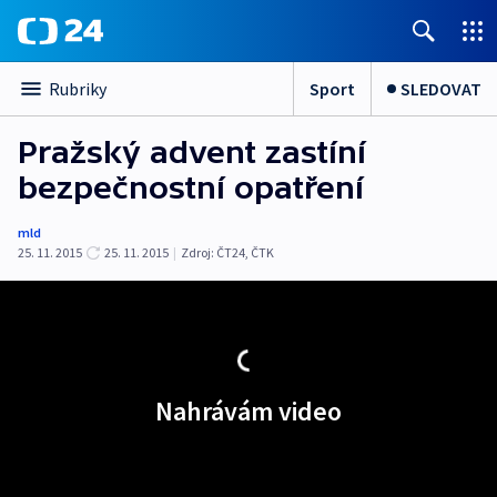
Sport
SLEDOVAT
Rubriky
Pražský advent zastíní
bezpečnostní opatření
mld
25. 11. 2015
25. 11. 2015
|
Zdroj:
ČT24
,
ČTK
Nahrávám video