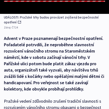
UDÁLOSTI: Pražské trhy budou provázet zvýšená bezpečnostní
opatření
Zdroj:
ČT24
Advent v Praze poznamenají bezpečnostní opatření.
Pořadatelé potrvdili, že neproběhne slavnostní
rozsvícení vánočního stromu na Staroměstském
náměstí, kde v sobotu začínají vánoční trhy. V
Pařížské ulici potom bude platit zákaz vjezdu pro
auta, organizátoři také vyzvali, aby návštěvu trhů
zvážili lidé s kočárky nebo opěšalými malými dětmi či
handicapovaní. Pro veřejnost se také zavírají
kolektory, kde obvykle probíhají prohlídky.
Pražské vedení zdůvodnilo zrušení tradiční slavnosti s
rozsvícením vánočního stromu obavami o bezpečnost