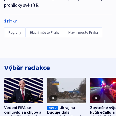
prohlídky své sítě.
ŠTÍTKY
Regiony
Hlavní město Praha
Hlavní město Praha
Výběr redakce
Vedení FIFA se
Ukrajina
Zbytečné výj
VIDEO
omluvilo za chyby a
buduje další
kvůli eCallu a