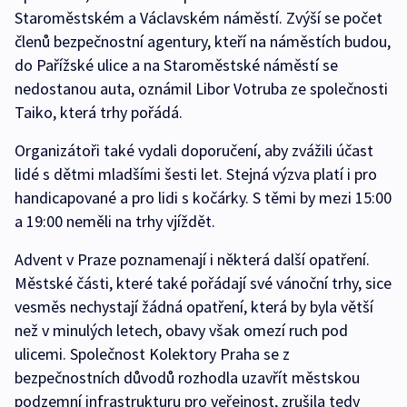
Staroměstském a Václavském náměstí. Zvýší se počet
členů bezpečnostní agentury, kteří na náměstích budou,
do Pařížské ulice a na Staroměstské náměstí se
nedostanou auta, oznámil Libor Votruba ze společnosti
Taiko, která trhy pořádá.
Organizátoři také vydali doporučení, aby zvážili účast
lidé s dětmi mladšími šesti let. Stejná výzva platí i pro
handicapované a pro lidi s kočárky. S těmi by mezi 15:00
a 19:00 neměli na trhy vjíždět.
Advent v Praze poznamenají i některá další opatření.
Městské části, které také pořádají své vánoční trhy, sice
vesměs nechystají žádná opatření, která by byla větší
než v minulých letech, obavy však omezí ruch pod
ulicemi. Společnost Kolektory Praha se z
bezpečnostních důvodů rozhodla uzavřít městskou
podzemní infrastrukturu pro veřejnost, zrušila tedy