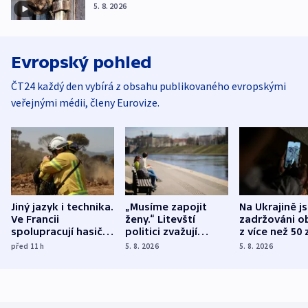
5. 8. 2026
Evropský pohled
ČT24 každý den vybírá z obsahu publikovaného evropskými
veřejnými médii, členy Eurovize.
Jiný jazyk i technika.
„Musíme zapojit
Na Ukrajině j
Ve Francii
ženy.“ Litevští
zadržováni o
spolupracují hasiči z
politici zvažují
z více než 50 
různých zemí
dohodu o
Bojovali na s
před 11
h
5. 8. 2026
5. 8. 2026
demografii
Ruska