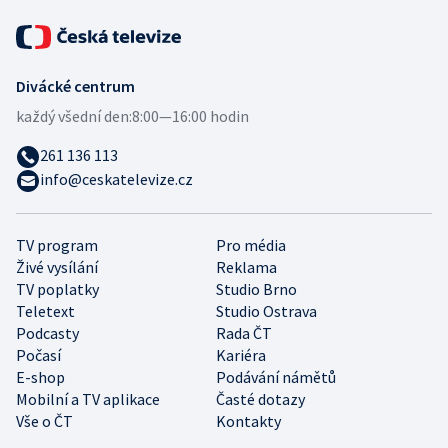
Divácké centrum
každý všední den:
8:00—16:00 hodin
261 136 113
info@ceskatelevize.cz
TV program
Pro média
Živé vysílání
Reklama
TV poplatky
Studio Brno
Teletext
Studio Ostrava
Podcasty
Rada ČT
Počasí
Kariéra
E-shop
Podávání námětů
Mobilní a TV aplikace
Časté dotazy
Vše o ČT
Kontakty