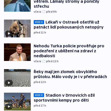
větrem. Lámaly stromy a poničily
střechu
včera
před 9
h
Lékaři v Ostravě ošetřili už
VIDEO
patnáct lidí pokousaných netopýry
před 11
h
Nehodu Turka policie prověřuje pro
podezření z ublížení na zdraví z
nedbalosti
včera
před 12
h
Řeky mají jen zlomek obvyklého
průtoku. Málo vody je i v přehradách
před 12
h
Stadion v Drnovicích ožil
VIDEO
sportovními kempy pro děti
před 17
h