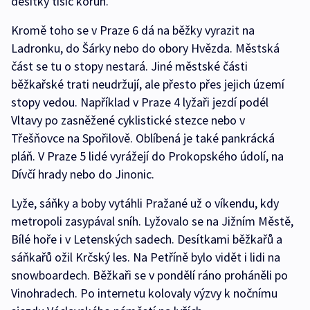
desítky tisíc korun.
Kromě toho se v Praze 6 dá na běžky vyrazit na
Ladronku, do Šárky nebo do obory Hvězda. Městská
část se tu o stopy nestará. Jiné městské části
běžkařské trati neudržují, ale přesto přes jejich území
stopy vedou. Například v Praze 4 lyžaři jezdí podél
Vltavy po zasněžené cyklistické stezce nebo v
Třešňovce na Spořilově. Oblíbená je také pankrácká
pláň. V Praze 5 lidé vyrážejí do Prokopského údolí, na
Dívčí hrady nebo do Jinonic.
Lyže, sáňky a boby vytáhli Pražané už o víkendu, kdy
metropoli zasypával sníh. Lyžovalo se na Jižním Městě,
Bílé hoře i v Letenských sadech. Desítkami běžkařů a
sáňkařů ožil Krčský les. Na Petříně bylo vidět i lidi na
snowboardech. Běžkaři se v pondělí ráno proháněli po
Vinohradech. Po internetu kolovaly výzvy k nočnímu