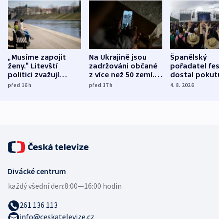
„Musíme zapojit
Na Ukrajině jsou
Španělský
ženy.“ Litevští
zadržováni občané
pořadatel fes
politici zvažují
z více než 50 zemí.
dostal pokut
dohodu o
Bojovali na straně
nekalé prakti
před 16
h
před 17
h
4. 8. 2026
demografii
Ruska
Divácké centrum
každý všední den:
8:00—16:00 hodin
261 136 113
info@ceskatelevize.cz