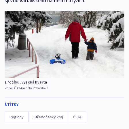
sjezdu Václavského náměstí na lyžích.
z foťáku, vysoká kvalita
Zdroj:
ČT24/Adéla Pobořilová
ŠTÍTKY
Regiony
Středočeský kraj
ČT24