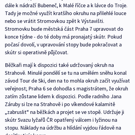
dále k nádraží Bubeneč, k Malé říčce a k lávce do Troje.
Tady je možné využít kratšího okruhu na přilehlé louce
nebo se vrátit Stromovkou zpět k Výstavišti.
Stromovku bude městská část Praha 7 upravovat do
konce týdne - do té doby má pronajatý skútr. Pokud
počasí dovolí, v upravování stopy bude pokračovat a
skútr si operativně půjčovat.
Běžkaři mají k dispozici také udržovaný okruh na
Strahově. Minulé pondělí se tu na umělém sněhu konal
závod Tour de Ski, den na to mohla okruh začít využívat
veřejnost; Praha 6 se dohodla s magistrátem, že okruh
zatím zůstane lidem k dispozici. Podle radního Jana
Záruby si lze na Strahově i po víkendové kalamitě
„zabruslit“ na běžkách a projet se ve stopě. Udržuje ji
skútr Svazu lyžařů ČR opatřený válcem i lyžinou na
stopu. Náklady na údržbu a hlídání vyjdou řádově na