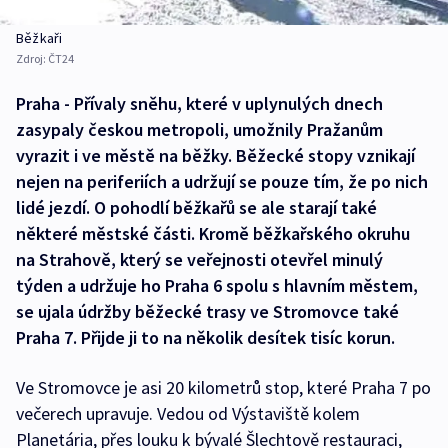
Běžkaři
Zdroj:
ČT24
Praha - Přívaly sněhu, které v uplynulých dnech
zasypaly českou metropoli, umožnily Pražanům
vyrazit i ve městě na běžky. Běžecké stopy vznikají
nejen na periferiích a udržují se pouze tím, že po nich
lidé jezdí. O pohodlí běžkařů se ale starají také
některé městské části. Kromě běžkařského okruhu
na Strahově, který se veřejnosti otevřel minulý
týden a udržuje ho Praha 6 spolu s hlavním městem,
se ujala údržby běžecké trasy ve Stromovce také
Praha 7. Přijde ji to na několik desítek tisíc korun.
Ve Stromovce je asi 20 kilometrů stop, které Praha 7 po
večerech upravuje. Vedou od Výstaviště kolem
Planetária, přes louku k bývalé Šlechtově restauraci,