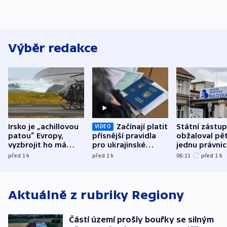
Výběr redakce
Irsko je „achillovou
Začínají platit
Státní zástu
VIDEO
patou“ Evropy,
přísnější pravidla
obžaloval pět 
vyzbrojit ho má
pro ukrajinské
jednu právni
Francie
uprchlíky
osobu v kauz
před 1
h
před 1
h
06:11
před 1
h
Bulovky
Aktuálně z rubriky
Regiony
Částí území prošly bouřky se silným