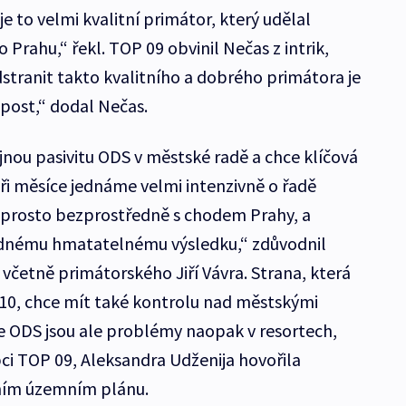
 to velmi kvalitní primátor, který udělal
Prahu,“ řekl. TOP 09 obvinil Nečas z intrik,
dstranit takto kvalitního a dobrého primátora je
upost,“ dodal Nečas.
jnou pasivitu ODS v městské radě a chce klíčová
yři měsíce jednáme velmi intenzivně o řadě
naprosto bezprostředně s chodem Prahy, a
ádnému hmatatelnému výsledku,“ zdůvodnil
včetně primátorského Jiří Vávra. Strana, která
010, chce mít také kontrolu nad městskými
e ODS jsou ale problémy naopak v resortech,
pci TOP 09, Aleksandra Udženija hovořila
tním územním plánu.