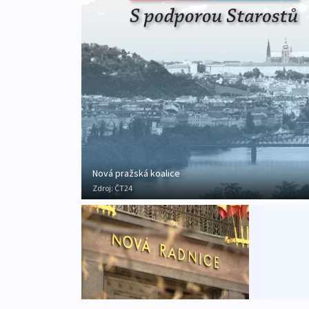
Nová pražská koalice
Zdroj:
ČT24