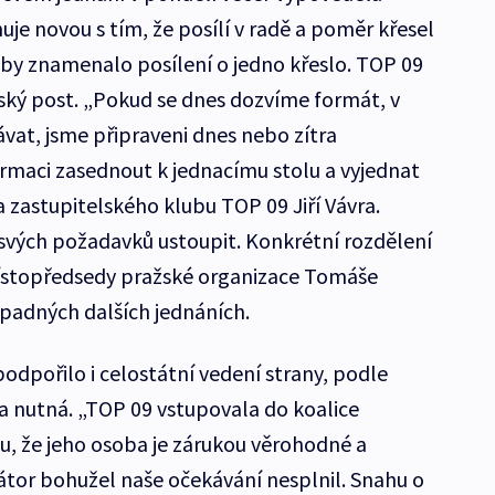
uje novou s tím, že posílí v radě a poměr křesel
ž by znamenalo posílení o jedno křeslo. TOP 09
ský post. „Pokud se dnes dozvíme formát, v
vat, jsme připraveni dnes nebo zítra
ormaci zasednout k jednacímu stolu a vyjednat
a zastupitelského klubu TOP 09 Jiří Vávra.
e svých požadavků ustoupit. Konkrétní rozdělení
místopředsedy pražské organizace Tomáše
padných dalších jednáních.
dpořilo i celostátní vedení strany, podle
 nutná. „TOP 09 vstupovala do koalice
, že jeho osoba je zárukou věrohodné a
mátor bohužel naše očekávání nesplnil. Snahu o