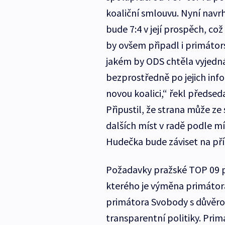
koaliční smlouvu. Nyní navrh
bude 7:4 v její prospěch, co
by ovšem připadl i primátor
jakém by ODS chtěla vyjedná
bezprostředně po jejich inf
novou koalici,“ řekl předsed
Připustil, že strana může z
dalších míst v radě podle 
Hudečka bude záviset na pří
Požadavky pražské TOP 09 po
kterého je výměna primátora
primátora Svobody s důvěrou
transparentní politiky. Pri