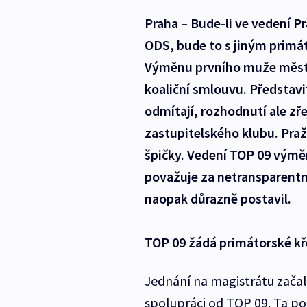
Praha – Bude-li ve vedení P
ODS, bude to s jiným prim
Výměnu prvního muže města
koaliční smlouvu. Představ
odmítají, rozhodnutí ale z
zastupitelského klubu. Praž
špičky. Vedení TOP 09 vým
považuje za netransparentn
naopak důrazně postavil.
TOP 09 žádá primátorské kře
Jednání na magistrátu začal
spolupráci od TOP 09. Ta po