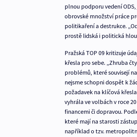
plnou podporu vedení ODS, je
obrovské množství práce pro 
politikaření a destrukce. „O
prostě lidská i politická hlo
Pražská TOP 09 kritizuje úda
křesla pro sebe. „Zhruba čt
problémů, které souvisejí 
nejsme schopni dospět k ž
požadavek na klíčová křesla 
vyhrála ve volbách v roce 2
financemi či dopravou. Podl
které mají na starosti zástu
například o tzv. metropoli