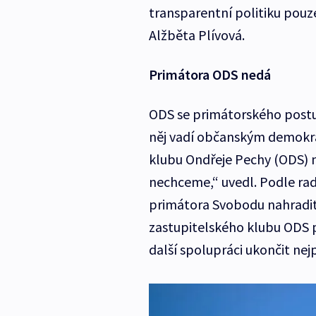
transparentní politiku pouze
Alžběta Plívová.
Primátora ODS nedá
ODS se primátorského postu
něj vadí občanským demokra
klubu Ondřeje Pechy (ODS) n
nechceme,“ uvedl. Podle rad
primátora Svobodu nahradit
zastupitelského klubu ODS p
další spolupráci ukončit nejp