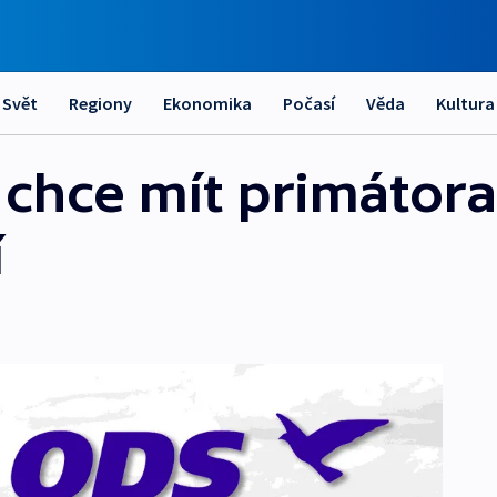
Svět
Regiony
Ekonomika
Počasí
Věda
Kultura
 chce mít primátor
í