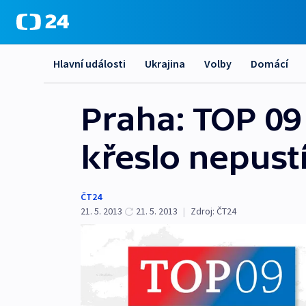
Hlavní události
Ukrajina
Volby
Domácí
Praha: TOP 09
křeslo nepust
ČT24
21. 5. 2013
21. 5. 2013
|
Zdroj:
ČT24