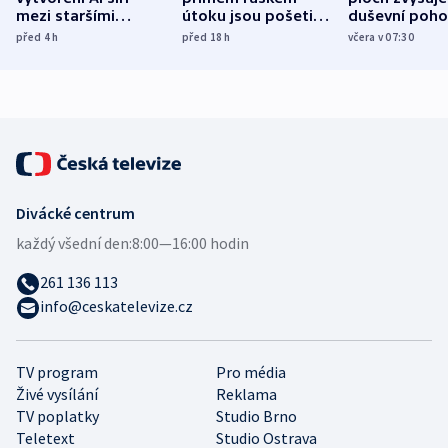
mezi staršími
útoku jsou pošetilé,
duševní poho
Poláky nebezpečné
míní estonský
ukázala
před 4
h
před 18
h
včera v 07:30
zdravotní rady
bezpečnostní
mezinárodní 
expert
Divácké centrum
každý všední den:
8:00—16:00 hodin
261 136 113
info@ceskatelevize.cz
TV program
Pro média
Živé vysílání
Reklama
TV poplatky
Studio Brno
Teletext
Studio Ostrava