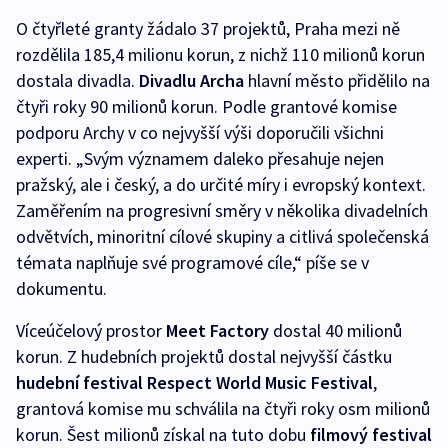
O čtyřleté granty žádalo 37 projektů, Praha mezi ně
rozdělila 185,4 milionu korun, z nichž 110 milionů korun
dostala divadla.
Divadlu Archa
hlavní město přidělilo na
čtyři roky 90 milionů korun. Podle grantové komise
podporu Archy v co nejvyšší výši doporučili všichni
experti. „Svým významem daleko přesahuje nejen
pražský, ale i český, a do určité míry i evropský kontext.
Zaměřením na progresivní směry v několika divadelních
odvětvích, minoritní cílové skupiny a citlivá společenská
témata naplňuje své programové cíle,“ píše se v
dokumentu.
Víceúčelový prostor
Meet Factory
dostal 40 milionů
korun. Z hudebních projektů dostal nejvyšší částku
hudební festival Respect World Music Festival
,
grantová komise mu schválila na čtyři roky osm milionů
korun. Šest milionů získal na tuto dobu
filmový festival