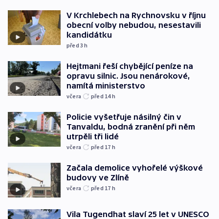
V Krchlebech na Rychnovsku v říjnu
obecní volby nebudou, nesestavili
kandidátku
před 3
h
Hejtmani řeší chybějící peníze na
opravu silnic. Jsou nenárokové,
namítá ministerstvo
včera
před 14
h
Policie vyšetřuje násilný čin v
Tanvaldu, bodná zranění při něm
utrpěli tři lidé
včera
před 17
h
Začala demolice vyhořelé výškové
budovy ve Zlíně
včera
před 17
h
Vila Tugendhat slaví 25 let v UNESCO