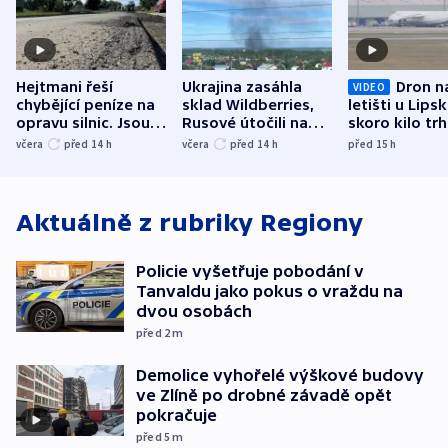
Hejtmani řeší
Ukrajina zasáhla
Dron n
VIDEO
chybějící peníze na
sklad Wildberries,
letišti u Lips
opravu silnic. Jsou
Rusové útočili na
skoro kilo trh
nenárokové, namítá
trh, hasiče či
indicie ukazuj
včera
před 14
h
včera
před 14
h
před 15
h
ministerstvo
stadion
Rusko
Aktuálně z rubriky
Regiony
Policie vyšetřuje pobodání v
Tanvaldu jako pokus o vraždu na
dvou osobách
před 2
m
Demolice vyhořelé výškové budovy
ve Zlíně po drobné závadě opět
pokračuje
před 5
m