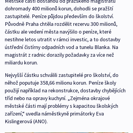
Městské části dostanou od pražského magistrátu
dohromady 400 milionů korun, dohodli se pražští
zastupitelé. Peníze půjdou především do školství.
Původně Praha chtěla rozdělit rezervu 300 milionů,
částku ale vedení města navýšilo o peníze, které
nestihne letos utratit v rámci investic, a to dostavby
ústřední čistírny odpadních vod a tunelu Blanka. Na
magistrát z radnic dorazily požadavky za více než
miliardu korun.
Nejvyšší částku schválili zastupitelé pro školství, do
něhož poputuje 358,66 milionu korun. Peníze školy
použijí například na rekonstrukce, dostavby chybějících
tříd nebo na opravy kuchyní. „Zejména okrajové
městské části mají problémy s kapacitou školských
zařízení,“ uvedla náměstkyně primátorky Eva
Kislingerová (ANO).