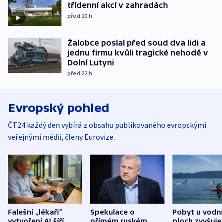
třídenní akcí v zahradách
před 20
h
Žalobce poslal před soud dva lidi a
jednu firmu kvůli tragické nehodě v
Dolní Lutyni
před 22
h
Evropský pohled
ČT24 každý den vybírá z obsahu publikovaného evropskými
veřejnými médii, členy Eurovize.
Falešní „lékaři“
Spekulace o
Pobyt u vodn
vytvoření AI šíří
přímém ruském
ploch zvyšuje