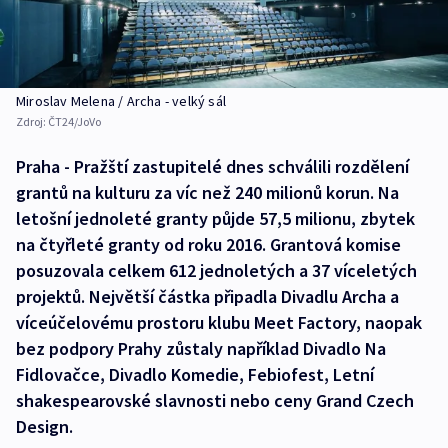
Miroslav Melena / Archa - velký sál
Zdroj:
ČT24/JoVo
Praha - Pražští zastupitelé dnes schválili rozdělení
grantů na kulturu za víc než 240 milionů korun. Na
letošní jednoleté granty půjde 57,5 milionu, zbytek
na čtyřleté granty od roku 2016. Grantová komise
posuzovala celkem 612 jednoletých a 37 víceletých
projektů. Největší částka připadla Divadlu Archa a
víceúčelovému prostoru klubu Meet Factory, naopak
bez podpory Prahy zůstaly například Divadlo Na
Fidlovačce, Divadlo Komedie, Febiofest, Letní
shakespearovské slavnosti nebo ceny Grand Czech
Design.