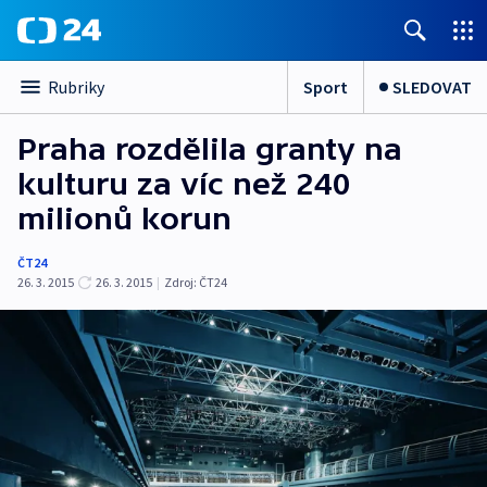
Sport
SLEDOVAT
Rubriky
Praha rozdělila granty na
kulturu za víc než 240
milionů korun
ČT24
26. 3. 2015
26. 3. 2015
|
Zdroj:
ČT24