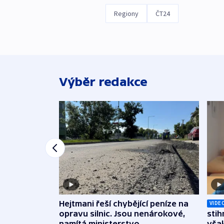
Regiony
ČT24
Výběr redakce
Hejtmani řeší chybějící peníze na
VIDE
opravu silnic. Jsou nenárokové,
stih
namítá ministerstvo
však