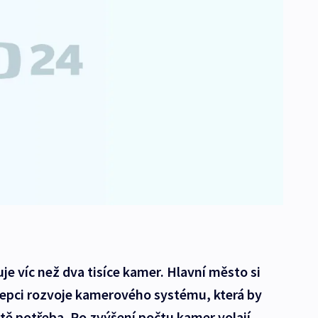
uje víc než dva tisíce kamer. Hlavní město si
epci rozvoje kamerového systému, která by
eště potřeba. Po zvýšení počtu kamer volají