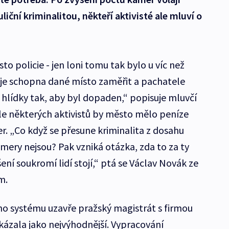
iční kriminalitou, někteří aktivisté ale mluví o
o policie - jen loni tomu tak bylo u víc než
ie je schopna dané místo zaměřit a pachatele
 hlídky tak, aby byl dopaden,“ popisuje mluvčí
le některých aktivistů by město mělo peníze
r. „Co když se přesune kriminalita z dosahu
mery nejsou? Pak vzniká otázka, zda to za ty
ení soukromí lidí stojí,“ ptá se Václav Novák ze
um.
o systému uzavře pražský magistrát s firmou
ukázala jako nejvýhodnější. Vypracování