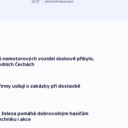
12:27
před 14
minutami
před 3
čů nemotorových vozidel skokově přibylo,
ředních Čechách
firmy usilují o zakázky při dostavbě
o železa pomáhá dobrovolným hasičům
echniku i akce