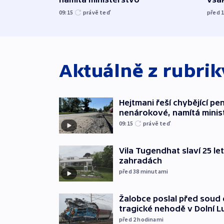
09:15
právě teď
před 
Aktuálně z rubri
Hejtmani řeší chybějící pen
nenárokové, namítá minis
09:15
právě teď
Vila Tugendhat slaví 25 le
zahradách
před 38
minutami
Žalobce poslal před soud d
tragické nehodě v Dolní L
před 2
hodinami