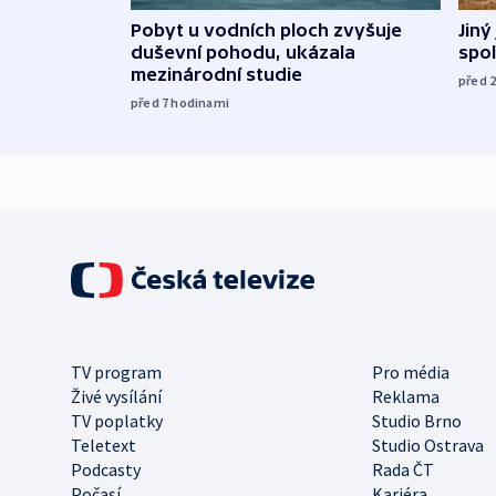
Jiný
Pobyt u vodních ploch zvyšuje
spol
duševní pohodu, ukázala
mezinárodní studie
před 
před 7
hodinami
TV program
Pro média
Živé vysílání
Reklama
TV poplatky
Studio Brno
Teletext
Studio Ostrava
Podcasty
Rada ČT
Počasí
Kariéra