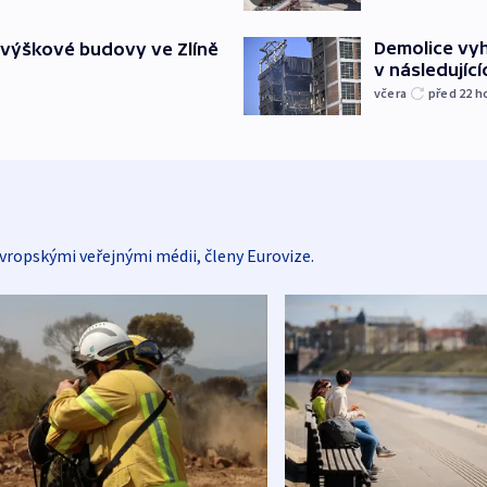
Demolice vyh
 výškové budovy ve Zlíně
v následujíc
včera
před 22
h
vropskými veřejnými médii, členy Eurovize.