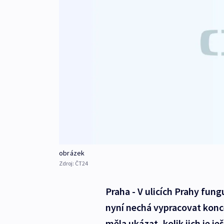
obrázek
Zdroj:
ČT24
Praha - V ulicích Prahy fung
nyní nechá vypracovat konc
měla ukázat, kolik jich je j