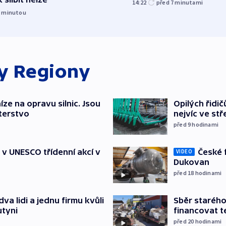
14:22
před 7
minutami
1
minutou
ky
Regiony
íze na opravu silnic. Jsou
Opilých řidi
terstvo
nejvíc ve st
před 9
hodinami
České 
t v UNESCO třídenní akcí v
VIDEO
Dukovan
před 18
hodinami
Sběr staréh
va lidi a jednu firmu kvůli
financovat t
utyni
před 20
hodinami