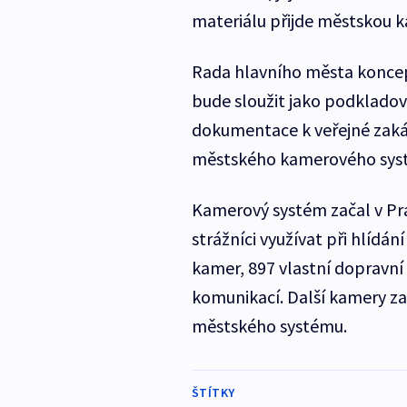
materiálu přijde městskou ka
Rada hlavního města koncepc
bude sloužit jako podkladov
dokumentace k veřejné zakáz
městského kamerového sys
Kamerový systém začal v Pra
strážníci využívat při hlídán
kamer, 897 vlastní dopravní
komunikací. Další kamery zap
městského systému.
ŠTÍTKY