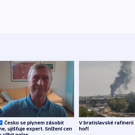
Česko se plynem zásobit
V bratislavské rafinerii
O
ne, ujišťuje expert. Snížení cen
hoří
 slíbit nelze