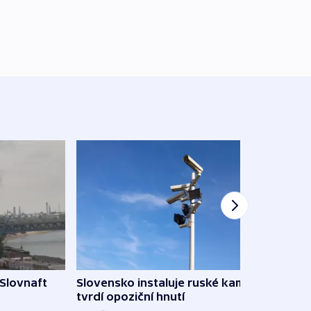
 Slovnaft
Slovensko instaluje ruské kamery,
AI po
tvrdí opoziční hnutí
Vědci