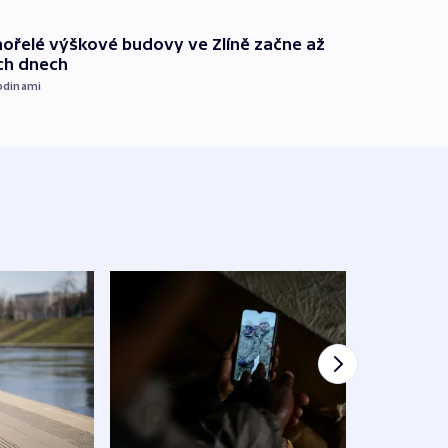
ořelé výškové budovy ve Zlíně začne až
ích dnech
odinami