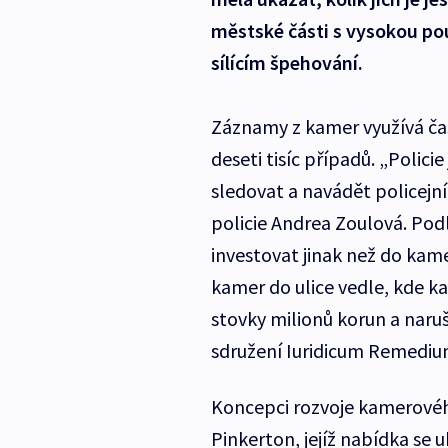
městské části s vysokou poul
sílícím špehování.
Záznamy z kamer využívá čast
deseti tisíc případů. „Polic
sledovat a navádět policejní
policie Andrea Zoulová. Pod
investovat jinak než do kame
kamer do ulice vedle, kde ka
stovky milionů korun a naruš
sdružení Iuridicum Remedi
Koncepci rozvoje kamerovéh
Pinkerton, jejíž nabídka se 