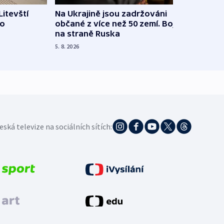
Litevští
Na Ukrajině jsou zadržováni
Španě
 o
občané z více než 50 zemí. Bojovali
dosta
na straně Ruska
4. 8. 20
5. 8. 2026
eská televize na sociálních sítích: