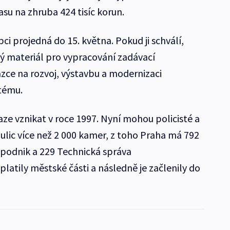
su na zhruba 424 tisíc korun.
i projedná do 15. května. Pokud ji schválí,
ý materiál pro vypracování zadávací
ce na rozvoj, výstavbu a modernizaci
tému.
ze vznikat v roce 1997. Nyní mohou policisté a
í ulic více než 2 000 kamer, z toho Praha má 792
 podnik a 229 Technická správa
latily městské části a následně je začlenily do