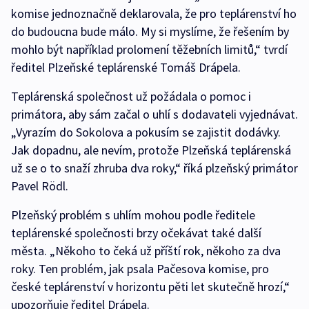
komise jednoznačně deklarovala, že pro teplárenství ho
do budoucna bude málo. My si myslíme, že řešením by
mohlo být například prolomení těžebních limitů,“ tvrdí
ředitel Plzeňské teplárenské Tomáš Drápela.
Teplárenská společnost už požádala o pomoc i
primátora, aby sám začal o uhlí s dodavateli vyjednávat.
„Vyrazím do Sokolova a pokusím se zajistit dodávky.
Jak dopadnu, ale nevím, protože Plzeňská teplárenská
už se o to snaží zhruba dva roky,“ říká plzeňský primátor
Pavel Rödl.
Plzeňský problém s uhlím mohou podle ředitele
teplárenské společnosti brzy očekávat také další
města. „Někoho to čeká už příští rok, někoho za dva
roky. Ten problém, jak psala Pačesova komise, pro
české teplárenství v horizontu pěti let skutečně hrozí,“
upozorňuje ředitel Drápela.