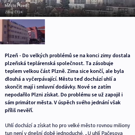
Město Plzeň
Zdroj:
ČT24
Plzeň - Do velkých problémů se na konci zimy dostala
plzeňská teplárenská společnost. Ta zásobuje
teplem velkou část Plzně. Zima sice končí, ale byla
dlouhá a vyčerpávající. Městu teď dochází uhlí a
skončit mají i smluvní dodávky. Nové se zatím
nepodařilo Plzni získat. Do problému se už zapojil i
sám primátor města. V úspěch svého jednání však
příliš nevěří.
Uhlí dochází a získat ho pro velké město rovnou miliony
tun není v dnešní době jednoduché. „U uhlí Pačesova