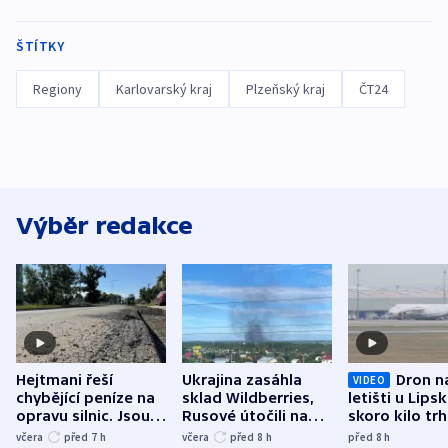
ŠTÍTKY
Regiony
Karlovarský kraj
Plzeňský kraj
ČT24
Výběr redakce
Hejtmani řeší
Ukrajina zasáhla
Dron n
VIDEO
chybějící peníze na
sklad Wildberries,
letišti u Lips
opravu silnic. Jsou
Rusové útočili na
skoro kilo trh
nenárokové, namítá
trh, hasiče či
indicie ukazuj
včera
před 7
h
včera
před 8
h
před 8
h