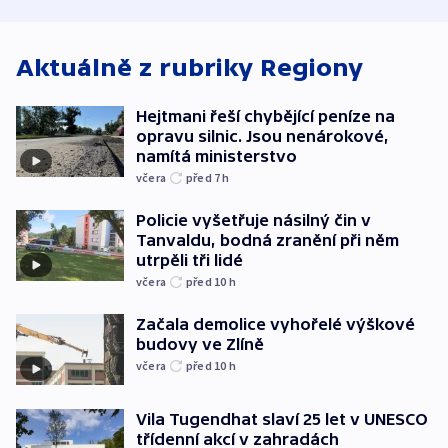
ministerstvo
stadion
Rusko
Aktuálně z rubriky
Regiony
Hejtmani řeší chybějící peníze na
opravu silnic. Jsou nenárokové,
namítá ministerstvo
včera
před 7
h
Policie vyšetřuje násilný čin v
Tanvaldu, bodná zranění při něm
utrpěli tři lidé
včera
před 10
h
Začala demolice vyhořelé výškové
budovy ve Zlíně
včera
před 10
h
Vila Tugendhat slaví 25 let v UNESCO
třídenní akcí v zahradách