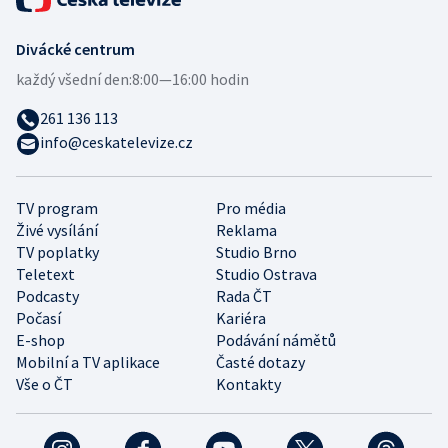
Divácké centrum
každý všední den:
8:00—16:00 hodin
261 136 113
info@ceskatelevize.cz
TV program
Pro média
Živé vysílání
Reklama
TV poplatky
Studio Brno
Teletext
Studio Ostrava
Podcasty
Rada ČT
Počasí
Kariéra
E-shop
Podávání námětů
Mobilní a TV aplikace
Časté dotazy
Vše o ČT
Kontakty