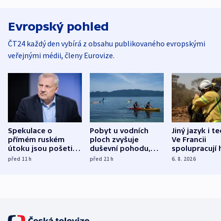
Evropský pohled
ČT24 každý den vybírá z obsahu publikovaného evropskými
veřejnými médii, členy Eurovize.
Spekulace o
Pobyt u vodních
Jiný jazyk i t
přímém ruském
ploch zvyšuje
Ve Francii
útoku jsou pošetilé,
duševní pohodu,
spolupracují h
míní estonský
ukázala
různých zemí
před 11
h
před 21
h
6. 8. 2026
bezpečnostní
mezinárodní studie
expert