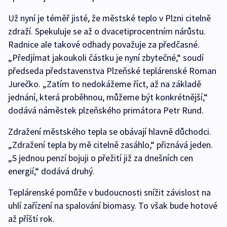
Už nyní je téměř jisté, že městské teplo v Plzni citelně
zdraží. Spekuluje se až o dvacetiprocentním nárůstu.
Radnice ale takové odhady považuje za předčasné.
„Předjímat jakoukoli částku je nyní zbytečné,“ soudí
předseda představenstva Plzeňské teplárenské Roman
Jurečko. „Zatím to nedokážeme říct, až na základě
jednání, která proběhnou, můžeme být konkrétnější,“
dodává náměstek plzeňského primátora Petr Rund.
Zdražení městského tepla se obávají hlavně důchodci.
„Zdražení tepla by mě citelně zasáhlo,“ přiznává jeden.
„S jednou penzí bojuji o přežití již za dnešních cen
energií,“ dodává druhý.
Teplárenské pomůže v budoucnosti snížit závislost na
uhlí zařízení na spalování biomasy. To však bude hotové
až příští rok.