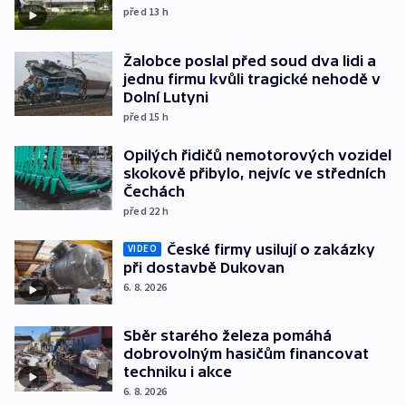
před 13
h
Žalobce poslal před soud dva lidi a
jednu firmu kvůli tragické nehodě v
Dolní Lutyni
před 15
h
Opilých řidičů nemotorových vozidel
skokově přibylo, nejvíc ve středních
Čechách
před 22
h
České firmy usilují o zakázky
VIDEO
při dostavbě Dukovan
6. 8. 2026
Sběr starého železa pomáhá
dobrovolným hasičům financovat
techniku i akce
6. 8. 2026