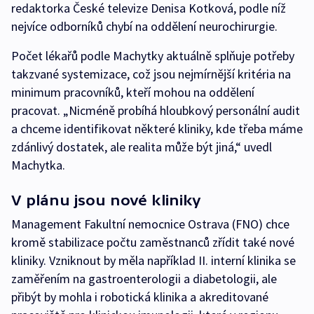
redaktorka České televize Denisa Kotková, podle níž
nejvíce odborníků chybí na oddělení neurochirurgie.
Počet lékařů podle Machytky aktuálně splňuje potřeby
takzvané systemizace, což jsou nejmírnější kritéria na
minimum pracovníků, kteří mohou na oddělení
pracovat. „Nicméně probíhá hloubkový personální audit
a chceme identifikovat některé kliniky, kde třeba máme
zdánlivý dostatek, ale realita může být jiná,“ uvedl
Machytka.
V plánu jsou nové kliniky
Management Fakultní nemocnice Ostrava (FNO) chce
kromě stabilizace počtu zaměstnanců zřídit také nové
kliniky. Vzniknout by měla například II. interní klinika se
zaměřením na gastroenterologii a diabetologii, ale
přibýt by mohla i robotická klinika a akreditované