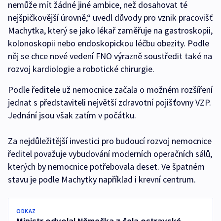
nemůže mít žádné jiné ambice, než dosahovat té
nejšpičkovější úrovně,“ uvedl důvody pro vznik pracovišť
Machytka, který se jako lékař zaměřuje na gastroskopii,
kolonoskopii nebo endoskopickou léčbu obezity. Podle
něj se chce nové vedení FNO výrazně soustředit také na
rozvoj kardiologie a robotické chirurgie.
Podle ředitele už nemocnice začala o možném rozšíření
jednat s představiteli největší zdravotní pojišťovny VZP.
Jednání jsou však zatím v počátku.
Za nejdůležitější investici pro budoucí rozvoj nemocnice
ředitel považuje vybudování moderních operačních sálů,
kterých by nemocnice potřebovala deset. Ve špatném
stavu je podle Machytky například i krevní centrum.
ODKAZ