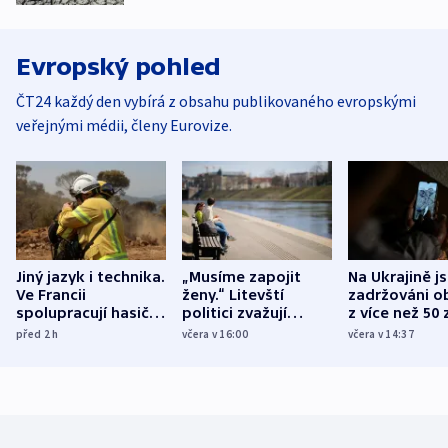
Evropský pohled
ČT24 každý den vybírá z obsahu publikovaného evropskými
veřejnými médii, členy Eurovize.
Jiný jazyk i technika.
„Musíme zapojit
Na Ukrajině j
Ve Francii
ženy.“ Litevští
zadržováni o
spolupracují hasiči z
politici zvažují
z více než 50 
různých zemí
dohodu o
Bojovali na s
před 2
h
včera v 16:00
včera v 14:37
demografii
Ruska