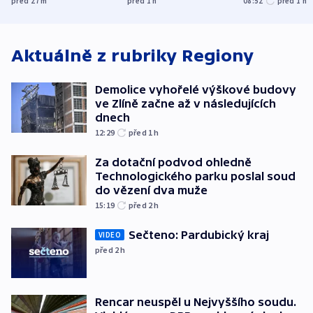
před 27
m
před 1
h
08:52
před 1
h
bojkotu
klimatologie
Aktuálně z rubriky
Regiony
Demolice vyhořelé výškové budovy
ve Zlíně začne až v následujících
dnech
12:29
před 1
h
Za dotační podvod ohledně
Technologického parku poslal soud
do vězení dva muže
15:19
před 2
h
Sečteno: Pardubický kraj
VIDEO
před 2
h
Rencar neuspěl u Nejvyššího soudu.