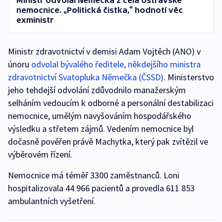
Ministr odvolal Němečka z čela ostravské
nemocnice. „Politická čistka,“ hodnotí věc
exministr
Ministr zdravotnictví v demisi Adam Vojtěch (ANO) v
únoru
odvolal bývalého ředitele, někdejšího ministra
zdravotnictví Svatopluka Němečka (ČSSD)
. Ministerstvo
jeho tehdejší odvolání zdůvodnilo manažerským
selháním vedoucím k odborné a personální destabilizaci
nemocnice, umělým navyšováním hospodářského
výsledku a střetem zájmů. Vedením nemocnice byl
dočasně pověřen právě Machytka, který pak zvítězil ve
výběrovém řízení.
Nemocnice má téměř 3300 zaměstnanců. Loni
hospitalizovala 44 966 pacientů a provedla 611 853
ambulantních vyšetření.