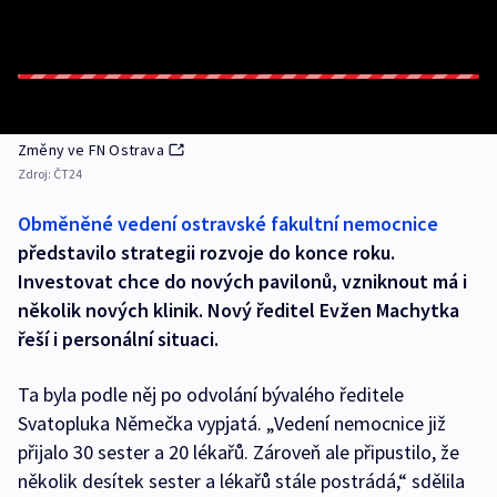
Změny ve FN Ostrava
Zdroj:
ČT24
Obměněné vedení ostravské fakultní nemocnice
představilo strategii rozvoje do konce roku.
Investovat chce do nových pavilonů, vzniknout má i
několik nových klinik. Nový ředitel Evžen Machytka
řeší i personální situaci.
Ta byla podle něj po odvolání bývalého ředitele
Svatopluka Němečka vypjatá. „Vedení nemocnice již
přijalo 30 sester a 20 lékařů. Zároveň ale připustilo, že
několik desítek sester a lékařů stále postrádá,“ sdělila