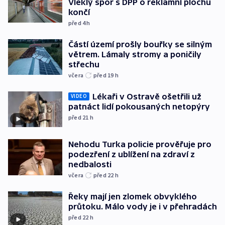
Vleklý spor s DPP o reklamní plochu
končí
před 4
h
Částí území prošly bouřky se silným
větrem. Lámaly stromy a poničily
střechu
včera
před 19
h
Lékaři v Ostravě ošetřili už
VIDEO
patnáct lidí pokousaných netopýry
před 21
h
Nehodu Turka policie prověřuje pro
podezření z ublížení na zdraví z
nedbalosti
včera
před 22
h
Řeky mají jen zlomek obvyklého
průtoku. Málo vody je i v přehradách
před 22
h