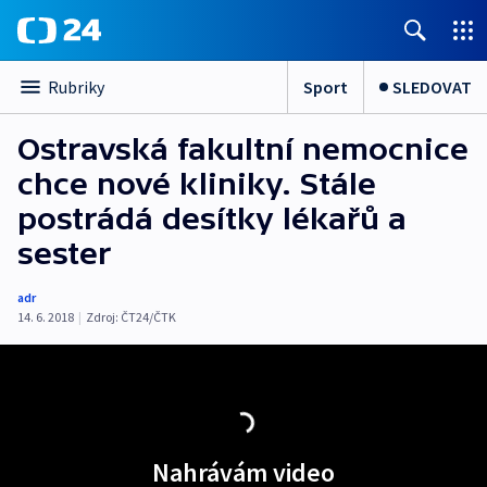
Sport
SLEDOVAT
Rubriky
Ostravská fakultní nemocnice
chce nové kliniky. Stále
postrádá desítky lékařů a
sester
adr
14. 6. 2018
|
Zdroj:
ČT24/ČTK
Nahrávám video