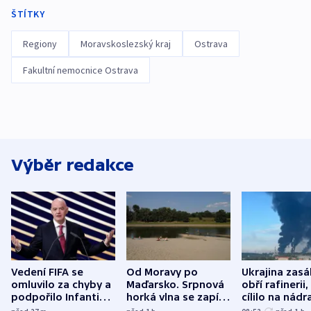
ŠTÍTKY
Regiony
Moravskoslezský kraj
Ostrava
Fakultní nemocnice Ostrava
Výběr redakce
Vedení FIFA se
Od Moravy po
Ukrajina zasá
omluvilo za chyby a
Maďarsko. Srpnová
obří rafinerii
podpořilo Infantina.
horká vlna se zapíše
cílilo na nádra
UEFA trvá na
do dějin
autobus