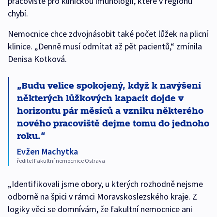
pracoviště pro klinickou imunologii, které v regionu
chybí.
Nemocnice chce zdvojnásobit také počet lůžek na plicní
klinice. „Denně musí odmítat až pět pacientů,“ zmínila
Denisa Kotková.
Budu velice spokojený, když k navýšení
některých lůžkových kapacit dojde v
horizontu pár měsíců a vzniku některého
nového pracoviště dejme tomu do jednoho
roku.
Evžen Machytka
ředitel Fakultní nemocnice Ostrava
„Identifikovali jsme obory, u kterých rozhodně nejsme
odborně na špici v rámci Moravskoslezského kraje. Z
logiky věci se domnívám, že fakultní nemocnice ani