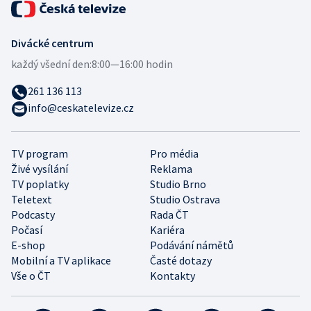
Divácké centrum
každý všední den:
8:00—16:00 hodin
261 136 113
info@ceskatelevize.cz
TV program
Pro média
Živé vysílání
Reklama
TV poplatky
Studio Brno
Teletext
Studio Ostrava
Podcasty
Rada ČT
Počasí
Kariéra
E-shop
Podávání námětů
Mobilní a TV aplikace
Časté dotazy
Vše o ČT
Kontakty