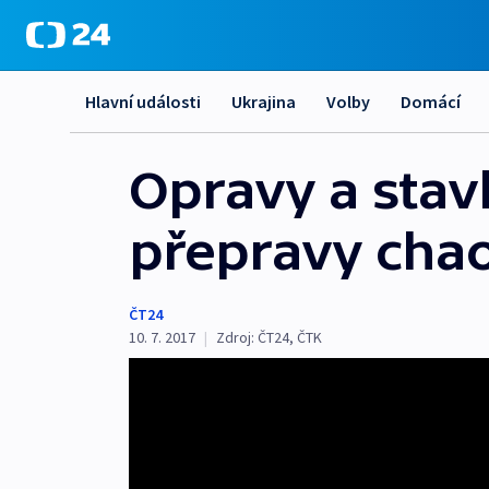
Hlavní události
Ukrajina
Volby
Domácí
Opravy a stav
přepravy cha
ČT24
10. 7. 2017
|
Zdroj:
ČT24
,
ČTK