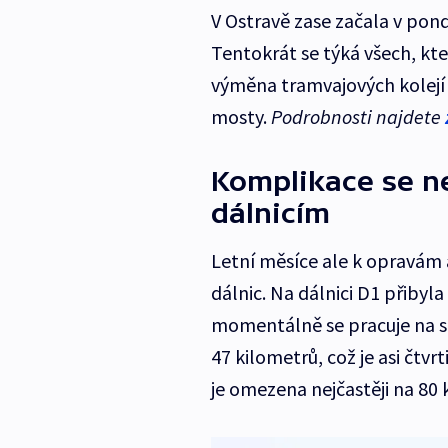
V Ostravě zase začala v pond
Tentokrát se týká všech, kt
výměna tramvajových kolejí
mosty.
Podrobnosti najdete
Komplikace se ne
dálnicím
Letní měsíce ale k opravám a
dálnic. Na dálnici D1 přiby
momentálně se pracuje na se
47 kilometrů, což je asi čtv
je omezena nejčastěji na 80 