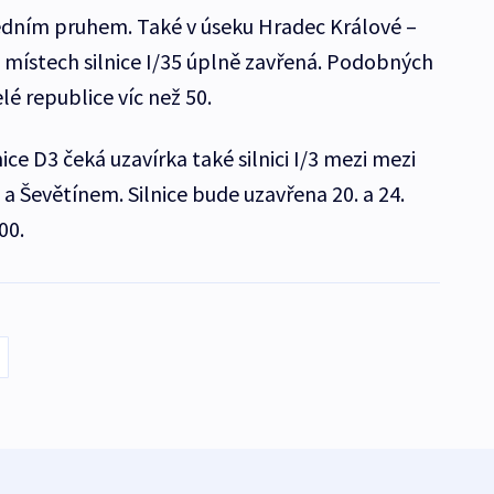
jedním pruhem. Také v úseku Hradec Králové –
 místech silnice I/35 úplně zavřená. Podobných
lé republice víc než 50.
ice D3 čeká uzavírka také silnici I/3 mezi mezi
a Ševětínem. Silnice bude uzavřena 20. a 24.
00.