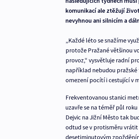
následujících týdnech musí
komunikací ale ztěžují živo
nevyhnou ani silnicím a dá
„Každé léto se snažíme využí
protože Pražané většinou vo
provoz,“ vysvětluje radní pr
například nebudou pražské 
omezení pocítí i cestující v 
Frekventovanou stanici metr
uzavře se na téměř půl roku 
Dejvic na Jižní Město tak bu
odtud se v protisměru vrátit 
desetiminutovým zpoždění