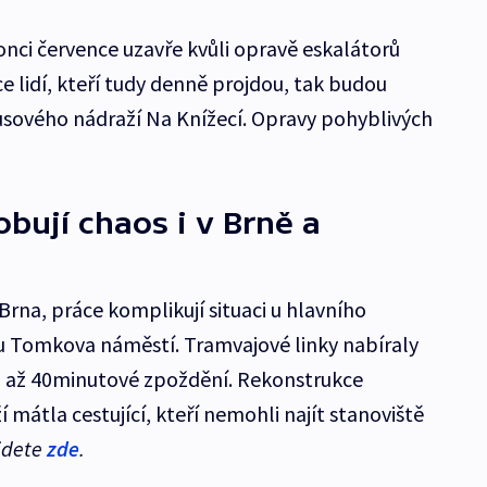
onci července uzavře kvůli opravě eskalátorů
ce lidí, kteří tudy denně projdou, tak budou
usového nádraží Na Knížecí. Opravy pohyblivých
obují chaos i v Brně a
 Brna, práce komplikují situaci u hlavního
u Tomkova náměstí. Tramvajové linky nabíraly
ci až 40minutové zpoždění. Rekonstrukce
 mátla cestující, kteří nemohli najít stanoviště
jdete
zde
.