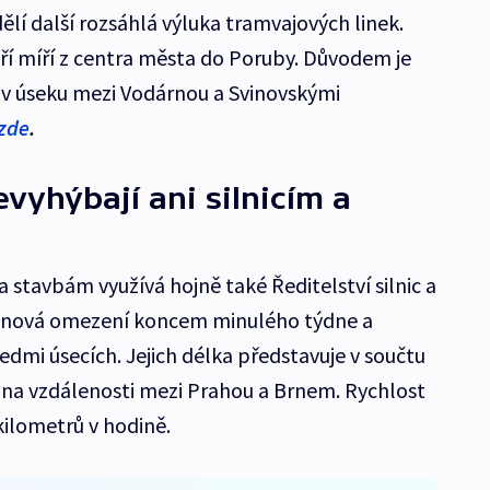
ělí další rozsáhlá výluka tramvajových linek.
eří míří z centra města do Poruby. Důvodem je
 v úseku mezi Vodárnou a Svinovskými
zde
.
vyhýbají ani silnicím a
 stavbám využívá hojně také Ředitelství silnic a
la nová omezení koncem minulého týdne a
dmi úsecích. Jejich délka představuje v součtu
rtina vzdálenosti mezi Prahou a Brnem. Rychlost
kilometrů v hodině.