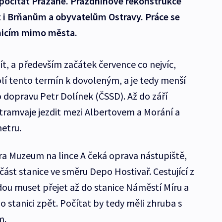
 počítat Pražané. Prázdninové rekonstrukce
t i Brňanům a obyvatelům Ostravy. Práce se
lnicím mimo města.
t, a především začátek července co nejvíc,
lí tento termín k dovoleným, a je tedy menší
o dopravu Petr Dolínek (ČSSD). Až do září
tramvaje jezdit mezi Albertovem a Morání a
metru.
a Muzeum na lince A čeká oprava nástupiště,
část stanice ve směru Depo Hostivař. Cestující z
dou muset přejet až do stanice Náměstí Míru a
o stanici zpět. Počítat by tedy měli zhruba s
m.