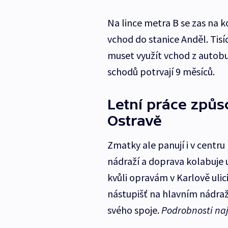
Na lince metra B se zas na k
vchod do stanice Anděl. Tisí
muset využít vchod z autob
schodů potrvají 9 měsíců.
Letní práce způs
Ostravě
Zmatky ale panují i v centru
nádraží a doprava kolabuje 
kvůli opravám v Karlově uli
nástupišť na hlavním nádraží
svého spoje.
Podrobnosti na