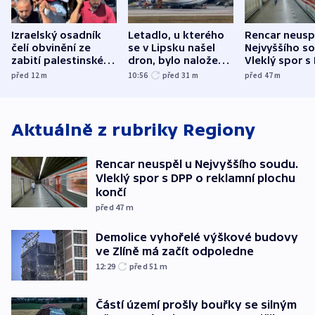
Izraelský osadník
Letadlo, u kterého
Rencar neusp
čelí obvinění ze
se v Lipsku našel
Nejvyššího s
zabití palestinského
dron, bylo naložené
Vleklý spor s
aktivisty
municí, píší média
reklamní plo
před 12
m
10:56
před 31
m
před 47
m
končí
Aktuálně z rubriky
Regiony
Rencar neuspěl u Nejvyššího soudu.
Vleklý spor s DPP o reklamní plochu
končí
před 47
m
Demolice vyhořelé výškové budovy
ve Zlíně má začít odpoledne
12:29
před 51
m
Částí území prošly bouřky se silným