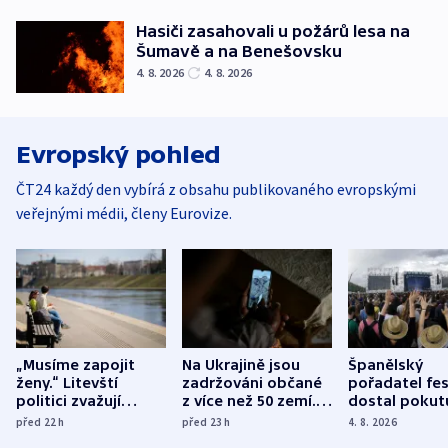
Hasiči zasahovali u požárů lesa na
Šumavě a na Benešovsku
4. 8. 2026
4. 8. 2026
Evropský pohled
ČT24 každý den vybírá z obsahu publikovaného evropskými
veřejnými médii, členy Eurovize.
„Musíme zapojit
Na Ukrajině jsou
Španělský
ženy.“ Litevští
zadržováni občané
pořadatel fes
politici zvažují
z více než 50 zemí.
dostal pokut
dohodu o
Bojovali na straně
nekalé prakti
před 22
h
před 23
h
4. 8. 2026
demografii
Ruska