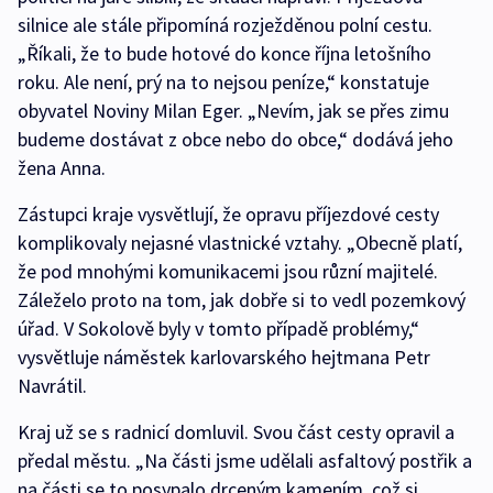
silnice ale stále připomíná rozježděnou polní cestu.
„Říkali, že to bude hotové do konce října letošního
roku. Ale není, prý na to nejsou peníze,“ konstatuje
obyvatel Noviny Milan Eger. „Nevím, jak se přes zimu
budeme dostávat z obce nebo do obce,“ dodává jeho
žena Anna.
Zástupci kraje vysvětlují, že opravu příjezdové cesty
komplikovaly nejasné vlastnické vztahy. „Obecně platí,
že pod mnohými komunikacemi jsou různí majitelé.
Záleželo proto na tom, jak dobře si to vedl pozemkový
úřad. V Sokolově byly v tomto případě problémy,“
vysvětluje náměstek karlovarského hejtmana Petr
Navrátil.
Kraj už se s radnicí domluvil. Svou část cesty opravil a
předal městu. „Na části jsme udělali asfaltový postřik a
na části se to posypalo drceným kamením, což si