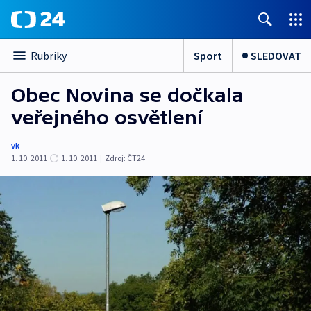
Sport
SLEDOVAT
Rubriky
Obec Novina se dočkala
veřejného osvětlení
vk
1. 10. 2011
1. 10. 2011
|
Zdroj:
ČT24