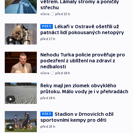
větrem. Lámaly stromy a poničily
střechu
včera
před 15
h
Lékaři v Ostravě ošetřili už
VIDEO
patnáct lidí pokousaných netopýry
před 17
h
Nehodu Turka policie prověřuje pro
podezření z ublížení na zdraví z
nedbalosti
včera
před 18
h
Řeky mají jen zlomek obvyklého
průtoku. Málo vody je i v přehradách
před 18
h
Stadion v Drnovicích ožil
VIDEO
sportovními kempy pro děti
před 23
h