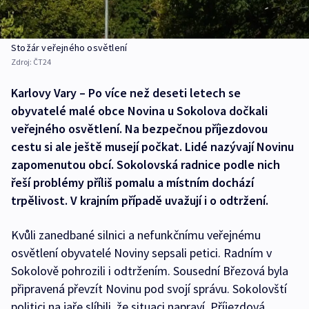
Stožár veřejného osvětlení
Zdroj:
ČT24
Karlovy Vary – Po více než deseti letech se
obyvatelé malé obce Novina u Sokolova dočkali
veřejného osvětlení. Na bezpečnou příjezdovou
cestu si ale ještě musejí počkat. Lidé nazývají Novinu
zapomenutou obcí. Sokolovská radnice podle nich
řeší problémy příliš pomalu a místním dochází
trpělivost. V krajním případě uvažují i o odtržení.
Kvůli zanedbané silnici a nefunkčnímu veřejnému
osvětlení obyvatelé Noviny sepsali petici. Radním v
Sokolově pohrozili i odtržením. Sousední Březová byla
připravená převzít Novinu pod svojí správu. Sokolovští
politici na jaře slíbili, že situaci napraví. Příjezdová