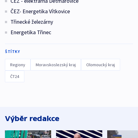
ČEZ - elektrárna Dětmarovice
ČEZ- Energetika Vítkovice
Třinecké železárny
Energetika Třinec
ŠTÍTKY
Regiony
Moravskoslezský kraj
Olomoucký kraj
ČT24
Výběr redakce