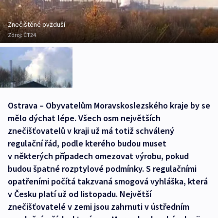
Znečištěné ovzduší
Zdroj:
ČT24
Ostrava – Obyvatelům Moravskoslezského kraje by se
mělo dýchat lépe. Všech osm největších
znečišťovatelů v kraji už má totiž schválený
regulační řád, podle kterého budou muset
v některých případech omezovat výrobu, pokud
budou špatné rozptylové podmínky. S regulačními
opatřeními počítá takzvaná smogová vyhláška, která
v Česku platí už od listopadu. Největší
znečišťovatelé v zemi jsou zahrnuti v ústředním