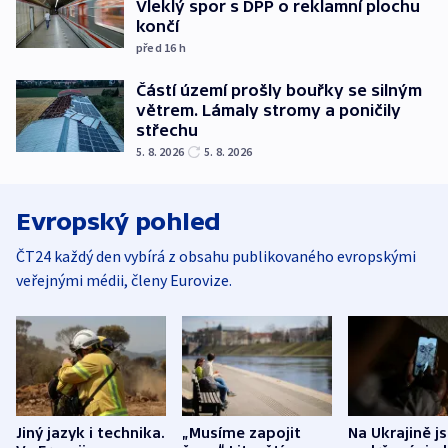
Vleklý spor s DPP o reklamní plochu
končí
před 16
h
Částí území prošly bouřky se silným
větrem. Lámaly stromy a poničily
střechu
5. 8. 2026
5. 8. 2026
Evropský pohled
ČT24 každý den vybírá z obsahu publikovaného evropskými
veřejnými médii, členy Eurovize.
Jiný jazyk i technika.
„Musíme zapojit
Na Ukrajině j