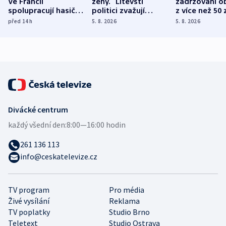
Ve Francii
ženy.“ Litevští
zadržováni o
spolupracují hasiči z
politici zvažují
z více než 50 
různých zemí
dohodu o
Bojovali na s
před 14
h
5. 8. 2026
5. 8. 2026
demografii
Ruska
Divácké centrum
každý všední den:
8:00—16:00 hodin
261 136 113
info@ceskatelevize.cz
TV program
Pro média
Živé vysílání
Reklama
TV poplatky
Studio Brno
Teletext
Studio Ostrava