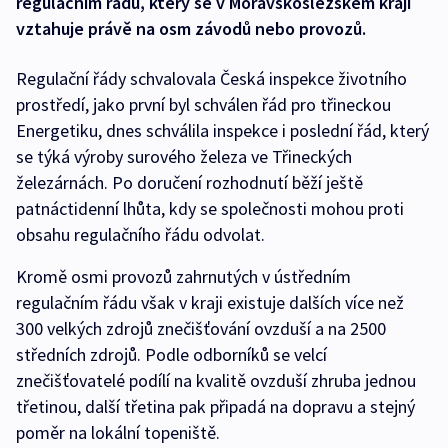
regulačním řádu, který se v Moravskoslezském kraji
vztahuje právě na osm závodů nebo provozů.
Regulační řády schvalovala Česká inspekce životního
prostředí, jako první byl schválen řád pro třineckou
Energetiku, dnes schválila inspekce i poslední řád, který
se týká výroby surového železa ve Třineckých
železárnách. Po doručení rozhodnutí běží ještě
patnáctidenní lhůta, kdy se společnosti mohou proti
obsahu regulačního řádu odvolat.
Kromě osmi provozů zahrnutých v ústředním
regulačním řádu však v kraji existuje dalších více než
300 velkých zdrojů znečišťování ovzduší a na 2500
středních zdrojů. Podle odborníků se velcí
znečišťovatelé podílí na kvalitě ovzduší zhruba jednou
třetinou, další třetina pak připadá na dopravu a stejný
poměr na lokální topeniště.