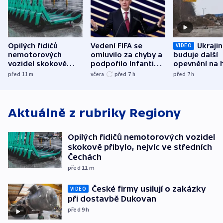
Opilých řidičů
Vedení FIFA se
Ukraji
VIDEO
nemotorových
omluvilo za chyby a
buduje další
vozidel skokově
podpořilo Infantina.
opevnění na h
přibylo, nejvíc ve
UEFA trvá na
s Běloruskem
před 11
m
včera
před 7
h
před 7
h
středních Čechách
bojkotu
Aktuálně z rubriky
Regiony
Opilých řidičů nemotorových vozidel
skokově přibylo, nejvíc ve středních
Čechách
před 11
m
České firmy usilují o zakázky
VIDEO
při dostavbě Dukovan
před 9
h