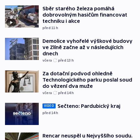
Sběr starého železa pomáhá
dobrovolným hasičům financovat
techniku i akce
před 11
h
Demolice vyhořelé výškové budovy
ve Zlíně začne až v následujících
dnech
včera
před 13
h
Za dotační podvod ohledně
Technologického parku poslal soud
do vězení dva muže
včera
před 14
h
Sečteno: Pardubický kraj
VIDEO
před 14
h
Rencar neuspěl u Nejvyššího soudu.