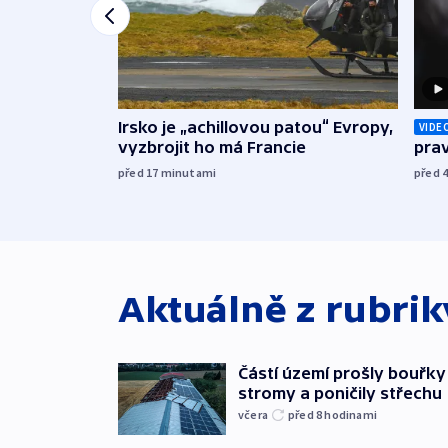
Irsko je „achillovou patou“ Evropy,
VIDE
vyzbrojit ho má Francie
prav
před 17
minutami
před 
Aktuálně z rubri
Částí území prošly bouřky
stromy a poničily střechu
včera
před 8
hodinami