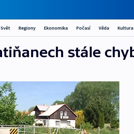
Svět
Regiony
Ekonomika
Počasí
Věda
Kultura
atiňanech stále chy