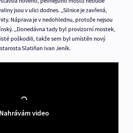
se výstavba nového, pevnějšího mostu nebude
liny jsou v ulici dodnes. „Silnice je zavřená,
nity. Náprava je v nedohlednu, protože nejsou
tínský. „Donedávna tady byl provizorní mostek,
sté poškodili, takže sem byl umístěn nový
starosta Slatiňan Ivan Jeník.
Nahrávám video