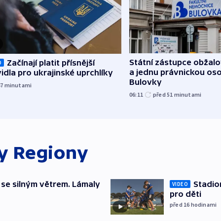
Státní zástupce obžalov
Začínají platit přísnější
O
a jednu právnickou os
idla pro ukrajinské uprchlíky
Bulovky
47
minutami
06:11
před 51
minutami
ky
Regiony
 se silným větrem. Lámaly
Stadio
VIDEO
pro děti
před 16
hodinami