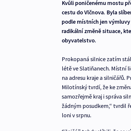
Kvůli poničenému mostu přes
cestu do Vlčnova. Byla slíb
podle místních jen výmluvy
radikální změně situace, kte
obyvatelstvo.
Prokopaná silnice zatím stál
létě ve Slatiňanech. Místní 
na adresu kraje a silničářů. 
Milotínský tvrdí, že ke změná
samozřejmě kraj i správa sil
žádným posudkem,“ tvrdil ř
loni v srpnu.