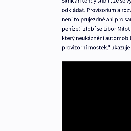
Silničáři tehdy slíbili, že 
odkládat. Provizorium a rozva
není to průjezdné ani pro sa
peníze,“ zlobí se Libor Milo
který neukáznění automobili
provizorní mostek,“ ukazuje 