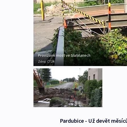
Provizorní most ve Slatiňanech
Zdroj:
ČT24
Pardubice - Už devět měsíců