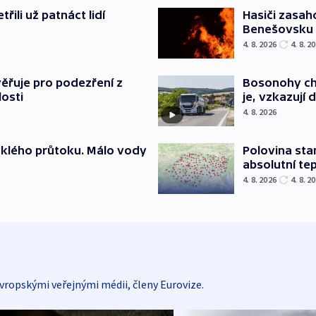
řili už patnáct lidí
Hasiči zasah
Benešovsku
4. 8. 2026
4. 8. 2
ěřuje pro podezření z
Bosonohy cht
losti
je, vzkazují 
4. 8. 2026
yklého průtoku. Málo vody
Polovina sta
absolutní te
4. 8. 2026
4. 8. 2
vropskými veřejnými médii, členy Eurovize.