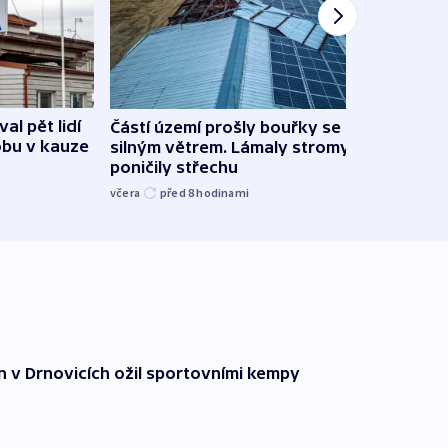
al pět lidí
Částí území prošly bouřky se
Česk
obu v kauze
silným větrem. Lámaly stromy a
stud
poničily střechu
cenu 
včera
před 8
hodinami
včera
n v Drnovicích ožil sportovními kempy