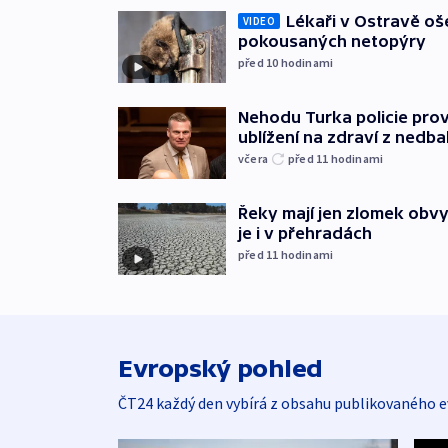
Lékaři v Ostravě ošet
VIDEO
pokousaných netopýry
před 10
hodinami
Nehodu Turka policie prov
ublížení na zdraví z nedba
včera
před 11
hodinami
Řeky mají jen zlomek obv
je i v přehradách
před 11
hodinami
Evropský pohled
ČT24 každý den vybírá z obsahu publikovaného e