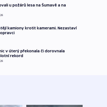
ovali u požárů lesa na Šumavě a na
026
ějí kamiony krotit kamerami. Nezastaví
dopravci
nic v úterý překonala či dorovnala
plotní rekord
026