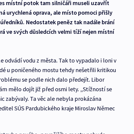
 místní potok tam silničáři museli uzavřít
ená urychlená oprava, ale místo pomoci přišly
 úředníků. Nedostatek peněz tak nadále brání
rá ve svých důsledcích velmi tíží nejen místní
e odvádí vodu z města. Tak to vypadalo i loni v
lidé u poničeného mostu tehdy nešetřili kritikou
Problému se podle nich dalo předejít. Libor
m mělo dojít již před osmi lety. „Stížností se
nic zabývaly. Ta věc ale nebyla prokázána
editel SÚS Pardubického kraje Miroslav Němec