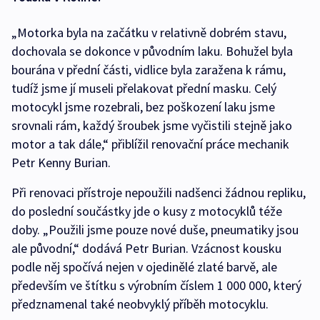
„Motorka byla na začátku v relativně dobrém stavu,
dochovala se dokonce v původním laku. Bohužel byla
bourána v přední části, vidlice byla zaražena k rámu,
tudíž jsme jí museli přelakovat přední masku. Celý
motocykl jsme rozebrali, bez poškození laku jsme
srovnali rám, každý šroubek jsme vyčistili stejně jako
motor a tak dále,“ přiblížil renovační práce mechanik
Petr Kenny Burian.
Při renovaci přístroje nepoužili nadšenci žádnou repliku,
do poslední součástky jde o kusy z motocyklů téže
doby. „Použili jsme pouze nové duše, pneumatiky jsou
ale původní,“ dodává Petr Burian. Vzácnost kousku
podle něj spočívá nejen v ojedinělé zlaté barvě, ale
především ve štítku s výrobním číslem 1 000 000, který
předznamenal také neobvyklý příběh motocyklu.