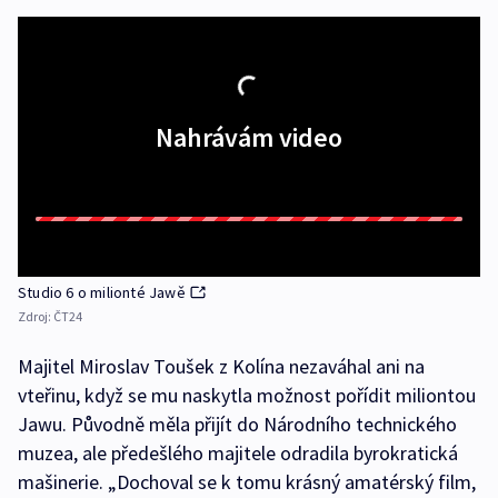
Nahrávám video
Studio 6 o milionté Jawě
Zdroj:
ČT24
Majitel Miroslav Toušek z Kolína nezaváhal ani na
vteřinu, když se mu naskytla možnost pořídit miliontou
Jawu. Původně měla přijít do Národního technického
muzea, ale předešlého majitele odradila byrokratická
mašinerie. „Dochoval se k tomu krásný amatérský film,