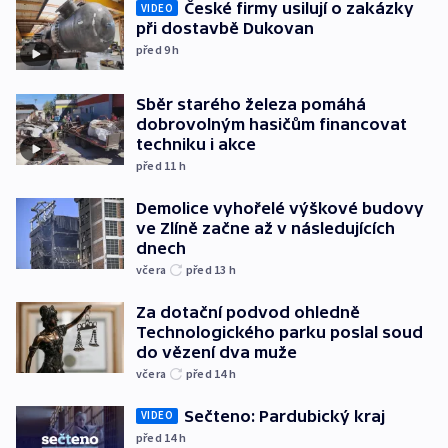
České firmy usilují o zakázky
VIDEO
při dostavbě Dukovan
před 9
h
Sběr starého železa pomáhá
dobrovolným hasičům financovat
techniku i akce
před 11
h
Demolice vyhořelé výškové budovy
ve Zlíně začne až v následujících
dnech
včera
před 13
h
Za dotační podvod ohledně
Technologického parku poslal soud
do vězení dva muže
včera
před 14
h
Sečteno: Pardubický kraj
VIDEO
před 14
h