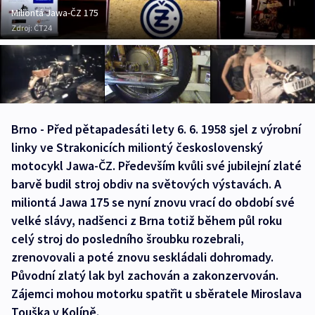
Miliontá Jawa-ČZ 175
Zdroj:
ČT24
Brno - Před pětapadesáti lety 6. 6. 1958 sjel z výrobní
linky ve Strakonicích miliontý československý
motocykl Jawa-ČZ. Především kvůli své jubilejní zlaté
barvě budil stroj obdiv na světových výstavách. A
miliontá Jawa 175 se nyní znovu vrací do období své
velké slávy, nadšenci z Brna totiž během půl roku
celý stroj do posledního šroubku rozebrali,
zrenovovali a poté znovu seskládali dohromady.
Původní zlatý lak byl zachován a zakonzervován.
Zájemci mohou motorku spatřit u sběratele Miroslava
Touška v Kolíně.