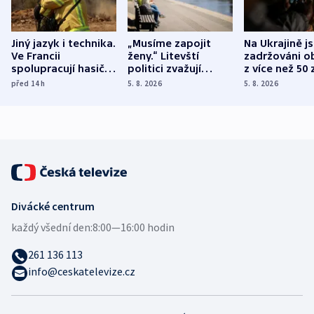
Jiný jazyk i technika.
„Musíme zapojit
Na Ukrajině j
Ve Francii
ženy.“ Litevští
zadržováni o
spolupracují hasiči z
politici zvažují
z více než 50 
různých zemí
dohodu o
Bojovali na s
před 14
h
5. 8. 2026
5. 8. 2026
demografii
Ruska
Divácké centrum
každý všední den:
8:00—16:00 hodin
261 136 113
info@ceskatelevize.cz