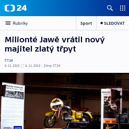
Sport
SLEDOVAT
Rubriky
Milionté Jawě vrátil nový
majitel zlatý třpyt
ČT24
6. 11. 2013
6. 11. 2013
|
Zdroj:
ČT24