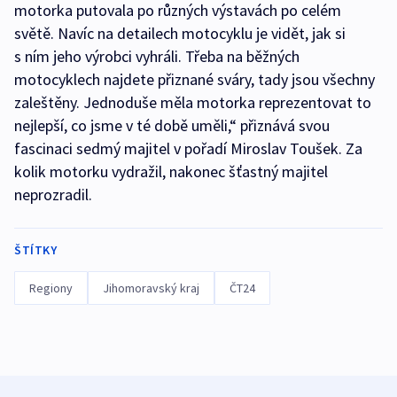
motorka putovala po různých výstavách po celém
světě. Navíc na detailech motocyklu je vidět, jak si
s ním jeho výrobci vyhráli. Třeba na běžných
motocyklech najdete přiznané sváry, tady jsou všechny
zaleštěny. Jednoduše měla motorka reprezentovat to
nejlepší, co jsme v té době uměli,“ přiznává svou
fascinaci sedmý majitel v pořadí Miroslav Toušek. Za
kolik motorku vydražil, nakonec šťastný majitel
neprozradil.
ŠTÍTKY
Regiony
Jihomoravský kraj
ČT24