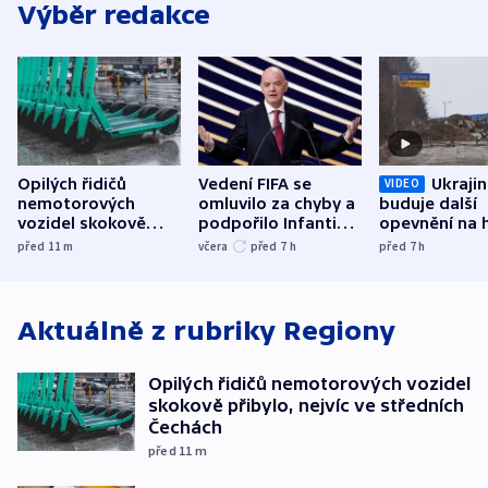
Výběr redakce
Opilých řidičů
Vedení FIFA se
Ukraji
VIDEO
nemotorových
omluvilo za chyby a
buduje další
vozidel skokově
podpořilo Infantina.
opevnění na h
přibylo, nejvíc ve
UEFA trvá na
s Běloruskem
před 11
m
včera
před 7
h
před 7
h
středních Čechách
bojkotu
Aktuálně z rubriky
Regiony
Opilých řidičů nemotorových vozidel
skokově přibylo, nejvíc ve středních
Čechách
před 11
m