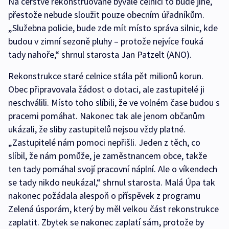
Na čerstvě rekonstruované bývalé celnici to bude jiné,
přestože nebude sloužit pouze obecním úřadníkům.
„Služebna policie, bude zde mít místo správa silnic, kde
budou v zimní sezoně pluhy – protože nejvíce fouká
tady nahoře,“ shrnul starosta Jan Patzelt (ANO).
Rekonstrukce staré celnice stála pět milionů korun.
Obec připravovala žádost o dotaci, ale zastupitelé ji
neschválili. Místo toho slíbili, že ve volném čase budou s
pracemi pomáhat. Nakonec tak ale jenom občanům
ukázali, že sliby zastupitelů nejsou vždy platné.
„Zastupitelé nám pomoci nepřišli. Jeden z těch, co
slíbil, že nám pomůže, je zaměstnancem obce, takže
ten tady pomáhal svojí pracovní náplní. Ale o víkendech
se tady nikdo neukázal,“ shrnul starosta. Malá Úpa tak
nakonec požádala alespoň o příspěvek z programu
Zelená úsporám, který by měl velkou část rekonstrukce
zaplatit. Zbytek se nakonec zaplatí sám, protože by