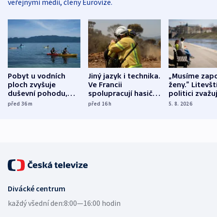
veřejnými médii, členy Eurovize.
Pobyt u vodních
Jiný jazyk i technika.
„Musíme zapo
ploch zvyšuje
Ve Francii
ženy.“ Litevšt
duševní pohodu,
spolupracují hasiči z
politici zvažuj
ukázala
různých zemí
dohodu o
před 36
m
před 16
h
5. 8. 2026
mezinárodní studie
demografii
Divácké centrum
každý všední den:
8:00—16:00 hodin