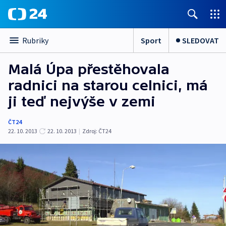
Sport
SLEDOVAT
Rubriky
Malá Úpa přestěhovala
radnici na starou celnici, má
ji teď nejvýše v zemi
ČT24
22. 10. 2013
22. 10. 2013
|
Zdroj:
ČT24