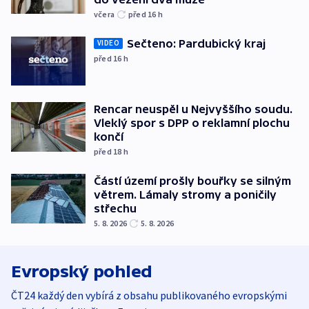
včera
před 16
h
Sečteno: Pardubický kraj
VIDEO
před 16
h
Rencar neuspěl u Nejvyššího soudu.
Vleklý spor s DPP o reklamní plochu
končí
před 18
h
Částí území prošly bouřky se silným
větrem. Lámaly stromy a poničily
střechu
5. 8. 2026
5. 8. 2026
Evropský pohled
ČT24 každý den vybírá z obsahu publikovaného evropskými