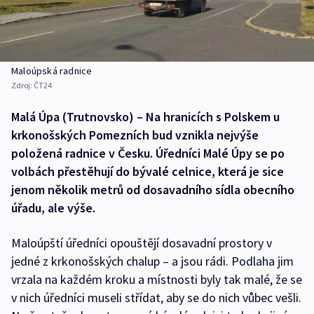
Maloúpská radnice
Zdroj:
ČT24
Malá Úpa (Trutnovsko) – Na hranicích s Polskem u
krkonošských Pomezních bud vznikla nejvýše
položená radnice v Česku. Úředníci Malé Úpy se po
volbách přestěhují do bývalé celnice, která je sice
jenom několik metrů od dosavadního sídla obecního
úřadu, ale výše.
Maloúpští úředníci opouštějí dosavadní prostory v
jedné z krkonošských chalup – a jsou rádi. Podlaha jim
vrzala na každém kroku a místnosti byly tak malé, že se
v nich úředníci museli střídat, aby se do nich vůbec vešli.