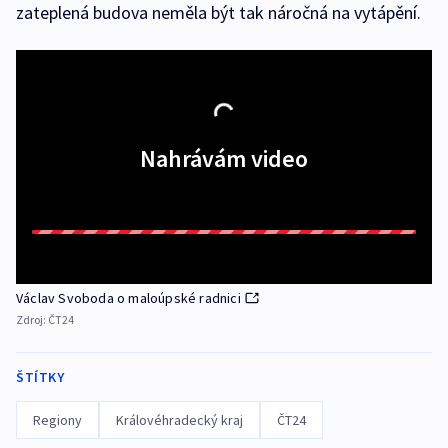
zateplená budova neměla být tak náročná na vytápění.
Nahrávám video
Václav Svoboda o maloúpské radnici
Zdroj:
ČT24
ŠTÍTKY
Regiony
Královéhradecký kraj
ČT24