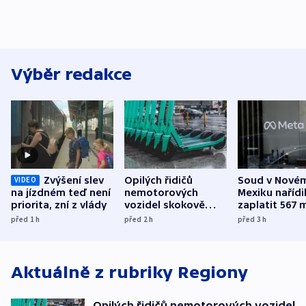
Výběr redakce
Zvýšení slev
Opilých řidičů
Soud v Nové
VIDEO
na jízdném teď není
nemotorových
Mexiku nařídi
priorita, zní z vlády
vozidel skokově
zaplatit 567 
přibylo, nejvíc ve
dolarů kvůli 
před 1
h
před 2
h
před 3
h
středních Čechách
způsobené d
Aktuálně z rubriky
Regiony
Opilých řidičů nemotorových vozidel