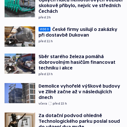
skokově přibylo, nejvíc ve středních
Čechách
před 2
h
České firmy usilují o zakázky
VIDEO
při dostavbě Dukovan
před 11
h
Sběr starého železa pomáhá
dobrovolným hasičům financovat
techniku i akce
před 13
h
Demolice vyhořelé výškové budovy
ve Zlíně začne až v následujících
dnech
včera
před 15
h
Za dotační podvod ohledně
Technologického parku poslal soud
do vězení dva muže