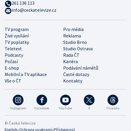
261 136 113
info@ceskatelevize.cz
TV program
Pro média
Živé vysílání
Reklama
TV poplatky
Studio Brno
Teletext
Studio Ostrava
Podcasty
Rada ČT
Počasí
Kariéra
E-shop
Podávání námětů
Mobilní a TV aplikace
Časté dotazy
Vše o ČT
Kontakty
Instagram
Facebook
YouTube
X
Threads
© Česká televize
•
•
English
Ochrana soukromí
Přístupnost