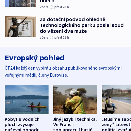
dnech
včera
před 20
h
Za dotační podvod ohledně
Technologického parku poslal soud
do vězení dva muže
včera
před 21
h
Evropský pohled
ČT24 každý den vybírá z obsahu publikovaného evropskými
veřejnými médii, členy Eurovize.
Pobyt u vodních
Jiný jazyk i technika.
„Musíme zapo
ploch zvyšuje
Ve Francii
ženy.“ Litevšt
duševní pohodu,
spolupracují hasiči z
politici zvažuj