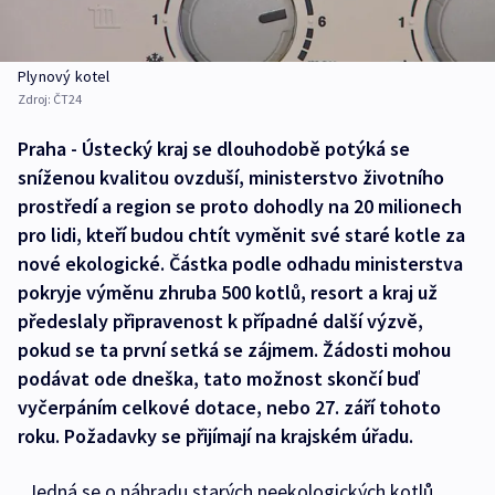
Plynový kotel
Zdroj:
ČT24
Praha - Ústecký kraj se dlouhodobě potýká se
sníženou kvalitou ovzduší, ministerstvo životního
prostředí a region se proto dohodly na 20 milionech
pro lidi, kteří budou chtít vyměnit své staré kotle za
nové ekologické. Částka podle odhadu ministerstva
pokryje výměnu zhruba 500 kotlů, resort a kraj už
předeslaly připravenost k případné další výzvě,
pokud se ta první setká se zájmem. Žádosti mohou
podávat ode dneška, tato možnost skončí buď
vyčerpáním celkové dotace, nebo 27. září tohoto
roku. Požadavky se přijímají na krajském úřadu.
„Jedná se o náhradu starých neekologických kotlů,