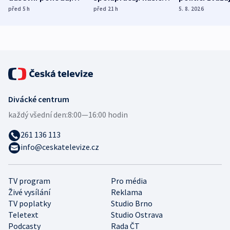
ukázala
různých zemí
dohodu o
před 5
h
před 21
h
5. 8. 2026
mezinárodní studie
demografii
Divácké centrum
každý všední den:
8:00—16:00 hodin
261 136 113
info@ceskatelevize.cz
TV program
Pro média
Živé vysílání
Reklama
TV poplatky
Studio Brno
Teletext
Studio Ostrava
Podcasty
Rada ČT