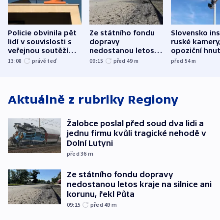
Policie obvinila pět
Ze státního fondu
Slovensko ins
lidí v souvislosti s
dopravy
ruské kamery,
veřejnou soutěží
nedostanou letos
opoziční hnut
Správy železnic
kraje na silnice ani
13:08
právě teď
09:15
před 49
m
před 54
m
korunu, řekl Půta
Aktuálně z rubriky
Regiony
Žalobce poslal před soud dva lidi a
jednu firmu kvůli tragické nehodě v
Dolní Lutyni
před 36
m
Ze státního fondu dopravy
nedostanou letos kraje na silnice ani
korunu, řekl Půta
09:15
před 49
m