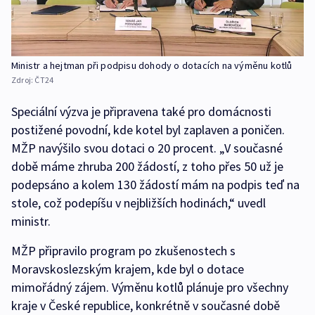
Ministr a hejtman při podpisu dohody o dotacích na výměnu kotlů
Zdroj:
ČT24
Speciální výzva je připravena také pro domácnosti
postižené povodní, kde kotel byl zaplaven a poničen.
MŽP navýšilo svou dotaci o 20 procent. „V současné
době máme zhruba 200 žádostí, z toho přes 50 už je
podepsáno a kolem 130 žádostí mám na podpis teď na
stole, což podepíšu v nejbližších hodinách,“ uvedl
ministr.
MŽP připravilo program po zkušenostech s
Moravskoslezským krajem, kde byl o dotace
mimořádný zájem. Výměnu kotlů plánuje pro všechny
kraje v České republice, konkrétně v současné době