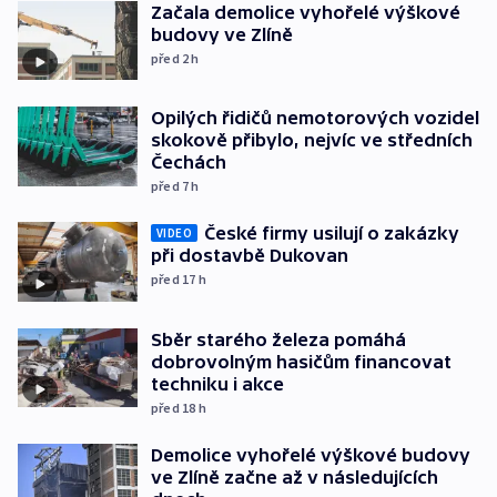
Začala demolice vyhořelé výškové
budovy ve Zlíně
před 2
h
Opilých řidičů nemotorových vozidel
skokově přibylo, nejvíc ve středních
Čechách
před 7
h
České firmy usilují o zakázky
VIDEO
při dostavbě Dukovan
před 17
h
Sběr starého železa pomáhá
dobrovolným hasičům financovat
techniku i akce
před 18
h
Demolice vyhořelé výškové budovy
ve Zlíně začne až v následujících