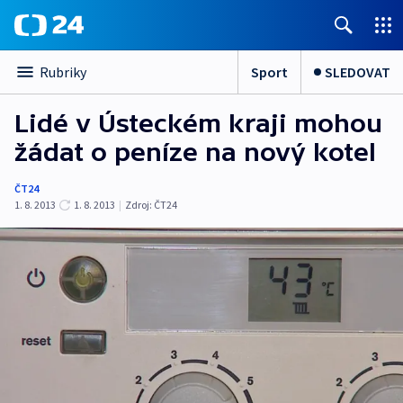
Sport
SLEDOVAT
Rubriky
Lidé v Ústeckém kraji mohou
žádat o peníze na nový kotel
ČT24
1. 8. 2013
1. 8. 2013
|
Zdroj:
ČT24