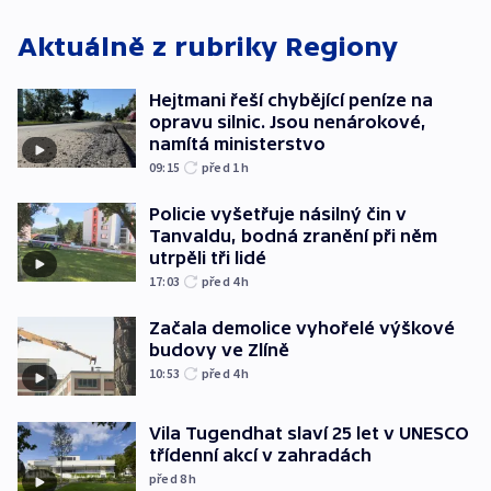
Aktuálně z rubriky
Regiony
Hejtmani řeší chybějící peníze na
opravu silnic. Jsou nenárokové,
namítá ministerstvo
09:15
před 1
h
Policie vyšetřuje násilný čin v
Tanvaldu, bodná zranění při něm
utrpěli tři lidé
17:03
před 4
h
Začala demolice vyhořelé výškové
budovy ve Zlíně
10:53
před 4
h
Vila Tugendhat slaví 25 let v UNESCO
třídenní akcí v zahradách
před 8
h