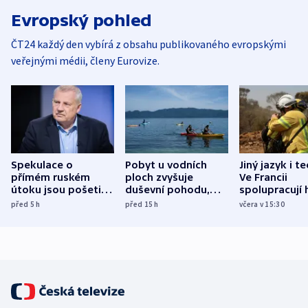
Evropský pohled
ČT24 každý den vybírá z obsahu publikovaného evropskými
veřejnými médii, členy Eurovize.
Spekulace o
Pobyt u vodních
Jiný jazyk i t
přímém ruském
ploch zvyšuje
Ve Francii
útoku jsou pošetilé,
duševní pohodu,
spolupracují h
míní estonský
ukázala
různých zemí
před 5
h
před 15
h
včera v 15:30
bezpečnostní
mezinárodní studie
expert