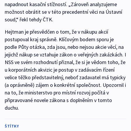
napadnout kasační stížností. „Zároveň analyzujeme
možnost obrátit se v této precedentní věci na Ústavní
soud,“ řekl tehdy ČTK.
Hejtman je přesvědčen o tom, že v nákupu akcií
postupoval kraj správně. Klíčovým bodem sporu je
podle Půty otázka, zda jsou, nebo nejsou akcie věcí, na
jejichž nákup se vztahuje zákon o veřejných zakázkách. I
NSS ve svém rozhodnutí přiznal, že si je vědom toho, že
u korporátních akvizic je postup v zadávacím řízení
velice těžko představitelný, neboť zadavatel má typicky
(a oprávněně) zájem o konkrétní společnost. Upozornil i
na to, že ministerstvo pro místní rozvoj počítá v
připravované novele zákona s doplněním v tomto
duchu.
ŠTÍTKY