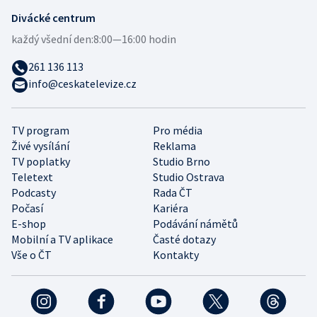
Divácké centrum
každý všední den:
8:00—16:00 hodin
261 136 113
info@ceskatelevize.cz
TV program
Pro média
Živé vysílání
Reklama
TV poplatky
Studio Brno
Teletext
Studio Ostrava
Podcasty
Rada ČT
Počasí
Kariéra
E-shop
Podávání námětů
Mobilní a TV aplikace
Časté dotazy
Vše o ČT
Kontakty