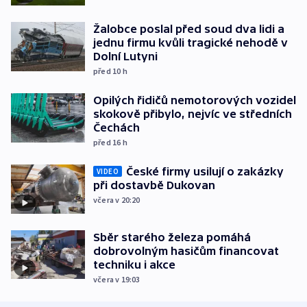
Žalobce poslal před soud dva lidi a
jednu firmu kvůli tragické nehodě v
Dolní Lutyni
před 10
h
Opilých řidičů nemotorových vozidel
skokově přibylo, nejvíc ve středních
Čechách
před 16
h
České firmy usilují o zakázky
VIDEO
při dostavbě Dukovan
včera v 20:20
Sběr starého železa pomáhá
dobrovolným hasičům financovat
techniku i akce
včera v 19:03