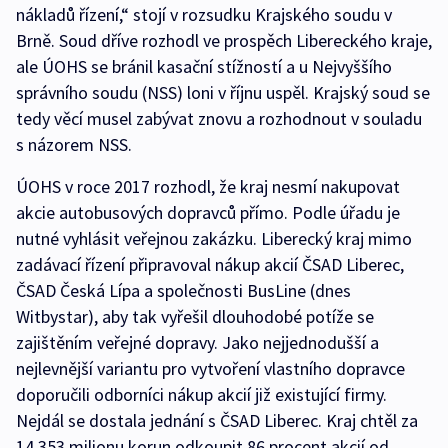
nákladů řízení,“ stojí v rozsudku Krajského soudu v
Brně. Soud dříve rozhodl ve prospěch Libereckého kraje,
ale ÚOHS se bránil kasační stížností a u Nejvyššího
správního soudu (NSS) loni v říjnu uspěl. Krajský soud se
tedy věcí musel zabývat znovu a rozhodnout v souladu
s názorem NSS.
ÚOHS v roce 2017 rozhodl, že kraj nesmí nakupovat
akcie autobusových dopravců přímo. Podle úřadu je
nutné vyhlásit veřejnou zakázku. Liberecký kraj mimo
zadávací řízení připravoval nákup akcií ČSAD Liberec,
ČSAD Česká Lípa a společnosti BusLine (dnes
Witbystar), aby tak vyřešil dlouhodobé potíže se
zajištěním veřejné dopravy. Jako nejjednodušší a
nejlevnější variantu pro vytvoření vlastního dopravce
doporučili odborníci nákup akcií již existující firmy.
Nejdál se dostala jednání s ČSAD Liberec. Kraj chtěl za
14,353 milionu korun odkoupit 86 procent akcií od