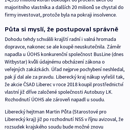
majoritního vlastníka a dalších 20 milionů se chystal do
firmy investovat, protože byla na pokraji insolvence.
Půta si myslí, že postupoval správně
Dohodu tehdy schválili krajští radní i valná hromada
dopravce, nakonec se ale koupě neuskutečnila. Záměr
napadla u ÚOHS konkurenční společnost BusLine (dnes
Witbystar) kvůli údajnému obcházení zákona o
veřejných zakázkách. Úřad nejprve pochybení neshledal,
pak jí dal ale za pravdu. Liberecký kraj nákup vyřešil tak,
že akcie ČSAD Liberec v roce 2018 koupil prostřednictví
vlastní již dříve založené společnosti Autobusy LK.
Rozhodnutí ÚOHS ale zároveň napadl u soudu.
Liberecký hejtman Martin Půta (Starostové pro
Liberecký kraj) již po rozhodnutí NSS v říjnu avizoval, že
rozsudek krajského soudu bude možné znovu