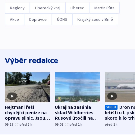
Regiony
Liberecký kraj
Liberec
Martin Půta
Akce
Dopravce
ÚOHS
Krajský soud v Brně
Výběr redakce
Hejtmani řeší
Ukrajina zasáhla
Dron n
VIDEO
chybějící peníze na
sklad Wildberries,
letišti u Lips
opravu silnic. Jsou
Rusové útočili na
skoro kilo trh
nenárokové, namítá
trh, hasiče či
indicie ukazuj
09:15
před 1
h
09:02
před 2
h
před 2
h
ministerstvo
stadion
Rusko