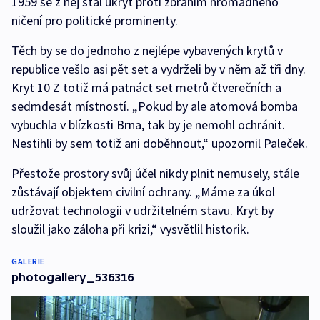
1959 se z něj stal úkryt proti zbraním hromadného
ničení pro politické prominenty.
Těch by se do jednoho z nejlépe vybavených krytů v
republice vešlo asi pět set a vydrželi by v něm až tři dny.
Kryt 10 Z totiž má patnáct set metrů čtverečních a
sedmdesát místností. „Pokud by ale atomová bomba
vybuchla v blízkosti Brna, tak by je nemohl ochránit.
Nestihli by sem totiž ani doběhnout,“ upozornil Paleček.
Přestože prostory svůj účel nikdy plnit nemusely, stále
zůstávají objektem civilní ochrany. „Máme za úkol
udržovat technologii v udržitelném stavu. Kryt by
sloužil jako záloha při krizi,“ vysvětlil historik.
GALERIE
photogallery_536316