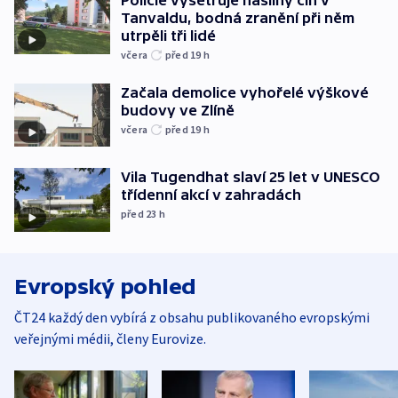
Tanvaldu, bodná zranění při něm
utrpěli tři lidé
včera
před 19
h
Začala demolice vyhořelé výškové
budovy ve Zlíně
včera
před 19
h
Vila Tugendhat slaví 25 let v UNESCO
třídenní akcí v zahradách
před 23
h
Evropský pohled
ČT24 každý den vybírá z obsahu publikovaného evropskými
veřejnými médii, členy Eurovize.