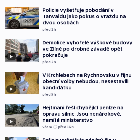
Policie vyšetřuje pobodání v
Tanvaldu jako pokus o vraždu na
dvou osobách
před 2
h
Demolice vyhořelé výškové budovy
ve Zlíně po drobné závadě opět
pokračuje
před 2
h
V Krchlebech na Rychnovsku v říjnu
obecní volby nebudou, nesestavili
kandidátku
před 5
h
Hejtmani řeší chybějící peníze na
opravu silnic. Jsou nenárokové,
namítá ministerstvo
včera
před 16
h
Policie vyšetřuje násilný čin v