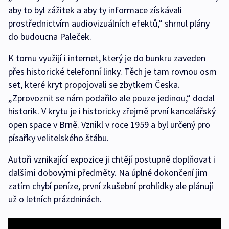
aby to byl zážitek a aby ty informace získávali
prostřednictvím audiovizuálních efektů,“ shrnul plány
do budoucna Paleček.
K tomu využijí i internet, který je do bunkru zaveden
přes historické telefonní linky. Těch je tam rovnou osm
set, které kryt propojovali se zbytkem Česka.
„Zprovoznit se nám podařilo ale pouze jedinou,“ dodal
historik. V krytu je i historicky zřejmě první kancelářský
open space v Brně. Vznikl v roce 1959 a byl určený pro
písařky velitelského štábu.
Autoři vznikající expozice ji chtějí postupně doplňovat i
dalšími dobovými předměty. Na úplné dokončení jim
zatím chybí peníze, první zkušební prohlídky ale plánují
už o letních prázdninách.