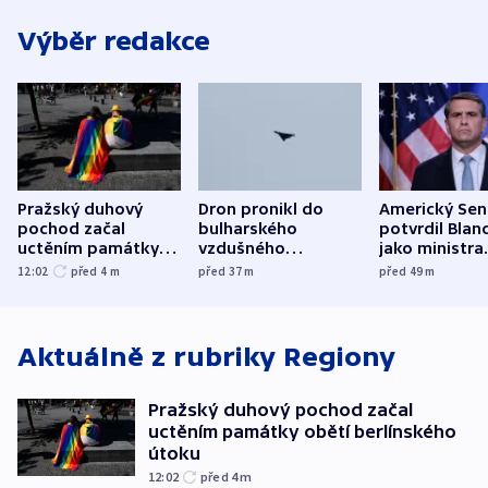
Výběr redakce
Pražský duhový
Dron pronikl do
Americký Sen
pochod začal
bulharského
potvrdil Blan
uctěním památky
vzdušného
jako ministra
obětí berlínského
prostoru,
spravedlnost
12:02
před 4
m
před 37
m
před 49
m
útoku
explodoval kilometr
od plynovodu
Aktuálně z rubriky
Regiony
Pražský duhový pochod začal
uctěním památky obětí berlínského
útoku
12:02
před 4
m