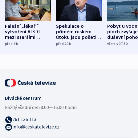
Falešní „lékaři“
Spekulace o
Pobyt u vodn
vytvoření AI šíří
přímém ruském
ploch zvyšuje
mezi staršími
útoku jsou pošetilé,
duševní poho
Poláky nebezpečné
míní estonský
ukázala
před 6
h
před 20
h
včera v 07:30
zdravotní rady
bezpečnostní
mezinárodní 
expert
Divácké centrum
každý všední den:
8:00—16:00 hodin
261 136 113
info@ceskatelevize.cz