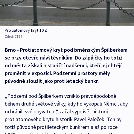
Protiatomový kryt 10 Z
Zdroj:
ČT24
Brno - Protiatomový kryt pod brněnským Špilberkem
se brzy otevře návštěvníkům. Do zápůjčky ho totiž
od města získali historičtí nadšenci, kteří jej chtějí
proměnit v expozici. Podzemní prostory měly
původně sloužit jako protiletecký bunkr.
„Podzemí pod Špilberkem vzniklo pravděpodobně
během druhé světové války, kdy ho vykopali Němci, aby
ochránili své obyvatele,“ začal vyprávět historii
protiatomového krytu historik Pavel Paleček. Ten byl
totiž původně protileteckým bunkrem a až po roce