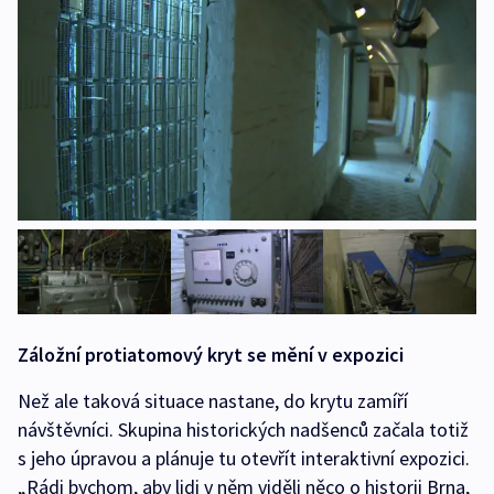
Záložní protiatomový kryt se mění v expozici
Než ale taková situace nastane, do krytu zamíří
návštěvníci. Skupina historických nadšenců začala totiž
s jeho úpravou a plánuje tu otevřít interaktivní expozici.
„Rádi bychom, aby lidi v něm viděli něco o historii Brna,