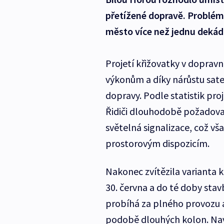
přetížené dopravě. Problém
město více než jednu dekád
Projetí křižovatky v doprav
výkonům a díky nárůstu satel
dopravy. Podle statistik proj
Řidiči dlouhodobě požadovali
světelná signalizace, což v
prostorovým dispozicím.
Nakonec zvítězila varianta
30. června a do té doby sta
probíhá za plného provozu a
podobě dlouhých kolon. Nav