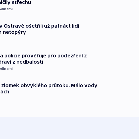
ičily střechu
odinami
v Ostravě ošetřili už patnáct lidí
 netopýry
 policie prověřuje pro podezření z
draví z nedbalosti
odinami
n zlomek obvyklého průtoku. Málo vody
dách