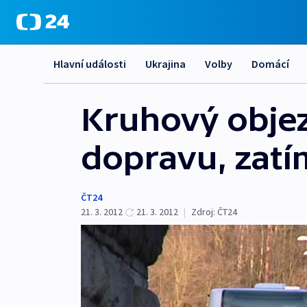
Hlavní události
Ukrajina
Volby
Domácí
Kruhový objez
dopravu, zatí
ČT24
21. 3. 2012
21. 3. 2012
|
Zdroj:
ČT24