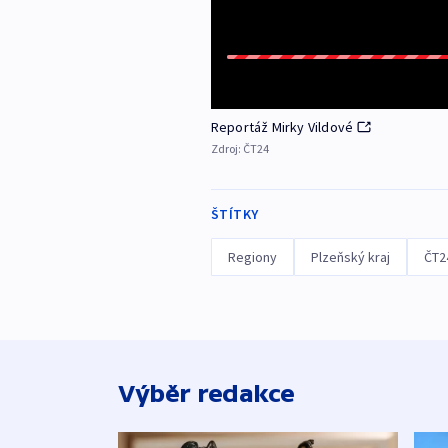
Reportáž Mirky Vildové
Zdroj:
ČT24
ŠTÍTKY
Regiony
Plzeňský kraj
ČT2
Výběr redakce