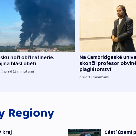
Na Cambridgeské unive
sku hoří obří rafinerie.
skončil profesor obvin
jina hlásí oběti
plagiátorství
před 15
minutami
před 33
minutami
ky
Regiony
 kraj
Částí území 