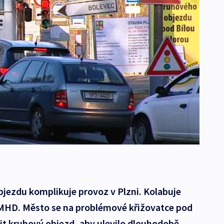
bjezdu komplikuje provoz v Plzni. Kolabuje
i MHD. Město se na problémové křižovatce pod
it kruhový objezd, aby ulevilo dlouhodobě