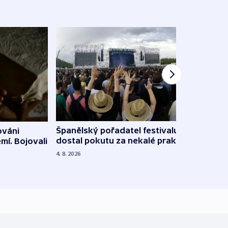
Španělský pořadatel festivalu
ováni
Lesn
dostal pokutu za nekalé praktiky
mí. Bojovali
dopa
zdrav
4. 8. 2026
4. 8. 20