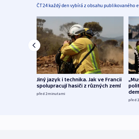
ČT24 každý den vybírá z obsahu publikovaného e
Jiný jazyk i technika. Jak ve Francii
„Mus
spolupracují hasiči z různých zemí
poli
dem
před 2
minutami
před 