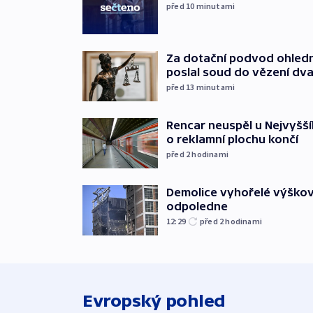
před 10
minutami
Za dotační podvod ohled
poslal soud do vězení dv
před 13
minutami
Rencar neuspěl u Nejvyšší
o reklamní plochu končí
před 2
hodinami
Demolice vyhořelé výškov
odpoledne
12:29
před 2
hodinami
Evropský pohled