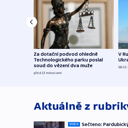
Za dotační podvod ohledně
V Ru
Technologického parku poslal
Ukra
soud do vězení dva muže
08:52
před 13
minutami
Aktuálně z rubri
Sečteno: Pardubický
VIDEO