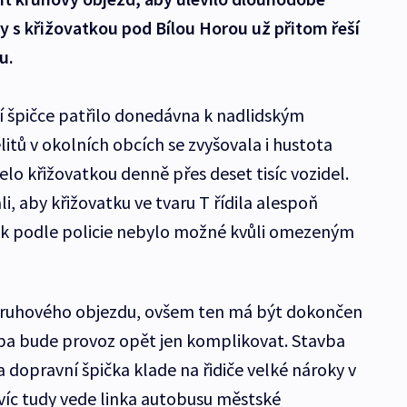
y s křižovatkou pod Bílou Horou už přitom řeší
u.
ní špičce patřilo donedávna k nadlidským
itů v okolních obcích se zvyšovala i hustota
elo křižovatkou denně přes deset tisíc vozidel.
, aby křižovatku ve tvaru T řídila alespoň
šak podle policie nebylo možné kvůli omezeným
 kruhového objezdu, ovšem ten má být dokončen
vba bude provoz opět jen komplikovat. Stavba
 dopravní špička klade na řidiče velké nároky v
íc tudy vede linka autobusu městské