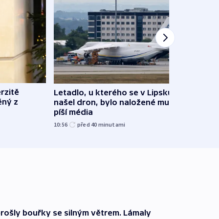
rzitě
Letadlo, u kterého se v Lipsku
Izrae
ěný z
našel dron, bylo naložené municí,
zabit
píší média
před 1
10:56
před 40
minutami
prošly bouřky se silným větrem. Lámaly