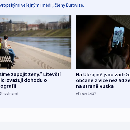
vropskými veřejnými médii, členy Eurovize.
íme zapojit ženy.“ Litevští
Na Ukrajině jsou zadrž
tici zvažují dohodu o
občané z více než 50 ze
ografii
na straně Ruska
23
hodinami
včera v 14:37