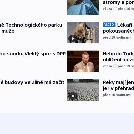
stromy a pon
včera
před 16
h
ně Technologického parku
Lékaři 
VIDEO
a muže
pokousaných
před 18
hodinami
ho soudu. Vleklý spor s DPP
Nehodu Turka
ublížení na z
včera
před 19
h
é budovy ve Zlíně má začít
Řeky mají je
je i v přehra
před 20
hodinami