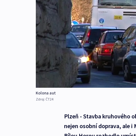
Kolona aut
Zdroj:
ČT24
Plzeň - Stavba kruhového o
nejen osobní doprava, ale 
Bílou Horou rozhodlo umíst