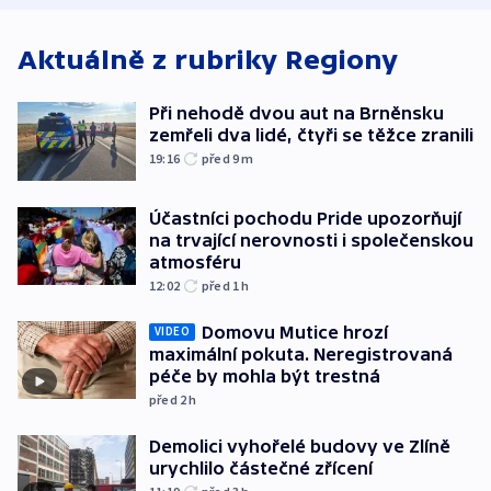
Aktuálně z rubriky
Regiony
Při nehodě dvou aut na Brněnsku
zemřeli dva lidé, čtyři se těžce zranili
19:16
před 9
m
Účastníci pochodu Pride upozorňují
na trvající nerovnosti i společenskou
atmosféru
12:02
před 1
h
Domovu Mutice hrozí
VIDEO
maximální pokuta. Neregistrovaná
péče by mohla být trestná
před 2
h
Demolici vyhořelé budovy ve Zlíně
urychlilo částečné zřícení