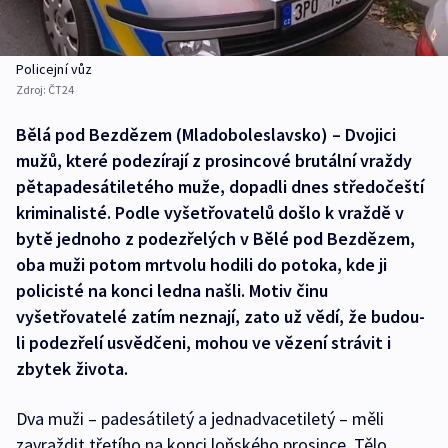
Policejní vůz
Zdroj:
ČT24
Bělá pod Bezdězem (Mladoboleslavsko) – Dvojici
mužů, které podezírají z prosincové brutální vraždy
pětapadesátiletého muže, dopadli dnes středočeští
kriminalisté. Podle vyšetřovatelů došlo k vraždě v
bytě jednoho z podezřelých v Bělé pod Bezdězem,
oba muži potom mrtvolu hodili do potoka, kde ji
policisté na konci ledna našli. Motiv činu
vyšetřovatelé zatím neznají, zato už vědí, že budou-
li podezřelí usvědčeni, mohou ve vězení strávit i
zbytek života.
Dva muži – padesátiletý a jednadvacetiletý – měli
zavraždit třetího na konci loňského prosince. Tělo