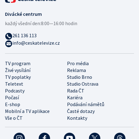
Divácké centrum
každý všední den:
8:00—16:00 hodin
261 136 113
info@ceskatelevize.cz
TV program
Pro média
Živé vysílání
Reklama
TV poplatky
Studio Brno
Teletext
Studio Ostrava
Podcasty
Rada ČT
Počasí
Kariéra
E-shop
Podávání námětů
Mobilní a TV aplikace
Časté dotazy
Vše o ČT
Kontakty