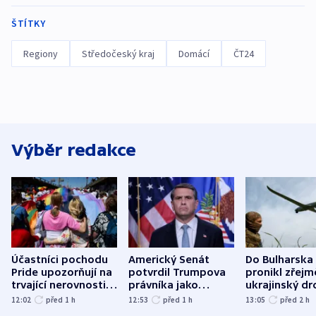
ŠTÍTKY
Regiony
Středočeský kraj
Domácí
ČT24
Výběr redakce
Účastníci pochodu
Americký Senát
Do Bulharska
Pride upozorňují na
potvrdil Trumpova
pronikl zřejm
trvající nerovnosti i
právníka jako
ukrajinský dr
společenskou
ministra
explodoval k
12:02
před 1
h
12:53
před 1
h
13:05
před 2
h
atmosféru
spravedlnosti
od plynovod