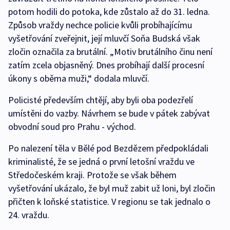
potom hodili do potoka, kde zůstalo až do 31. ledna.
Způsob vraždy nechce policie kvůli probíhajícímu
vyšetřování zveřejnit, její mluvčí Soňa Budská však
zločin označila za brutální. „Motiv brutálního činu není
zatím zcela objasněný. Dnes probíhají další procesní
úkony s oběma muži,“ dodala mluvčí.
Policisté především chtějí, aby byli oba podezřelí
umístěni do vazby. Návrhem se bude v pátek zabývat
obvodní soud pro Prahu - východ.
Po nalezení těla v Bělé pod Bezdězem předpokládali
kriminalisté, že se jedná o první letošní vraždu ve
Středočeském kraji. Protože se však během
vyšetřování ukázalo, že byl muž zabit už loni, byl zločin
přičten k loňské statistice. V regionu se tak jednalo o
24. vraždu.