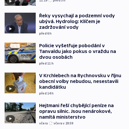
11:19
před 3
h
Řeky vysychají a podzemní vody
ubývá. Hydrolog: Klíčem je
zadržování vody
před 6
h
Policie vyšetřuje pobodání v
Tanvaldu jako pokus o vraždu na
dvou osobách
před 11
h
V Krchlebech na Rychnovsku v říjnu
obecní volby nebudou, nesestavili
kandidátku
před 14
h
Hejtmani řeší chybějící peníze na
opravu silnic. Jsou nenárokové,
namítá ministerstvo
včera
včera v 20:59