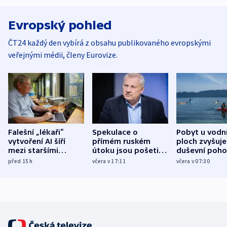
Evropský pohled
ČT24 každý den vybírá z obsahu publikovaného evropskými
veřejnými médii, členy Eurovize.
Falešní „lékaři“
Spekulace o
Pobyt u vodn
vytvoření AI šíří
přímém ruském
ploch zvyšuje
mezi staršími
útoku jsou pošetilé,
duševní poho
Poláky nebezpečné
míní estonský
ukázala
před 15
h
včera v 17:11
včera v 07:30
zdravotní rady
bezpečnostní
mezinárodní 
expert