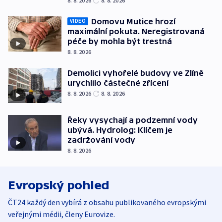
8. 8. 2026
8. 8. 2026
Domovu Mutice hrozí
VIDEO
maximální pokuta. Neregistrovaná
péče by mohla být trestná
8. 8. 2026
Demolici vyhořelé budovy ve Zlíně
urychlilo částečné zřícení
8. 8. 2026
8. 8. 2026
Řeky vysychají a podzemní vody
ubývá. Hydrolog: Klíčem je
zadržování vody
8. 8. 2026
Evropský pohled
ČT24 každý den vybírá z obsahu publikovaného evropskými
veřejnými médii, členy Eurovize.