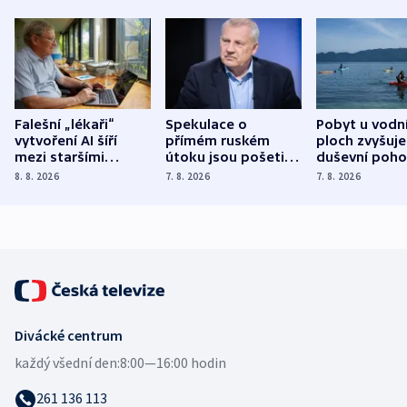
Falešní „lékaři“
Spekulace o
Pobyt u vodn
vytvoření AI šíří
přímém ruském
ploch zvyšuje
mezi staršími
útoku jsou pošetilé,
duševní poho
Poláky nebezpečné
míní estonský
ukázala
8. 8. 2026
7. 8. 2026
7. 8. 2026
zdravotní rady
bezpečnostní
mezinárodní 
expert
Divácké centrum
každý všední den:
8:00—16:00 hodin
261 136 113