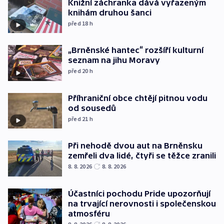
Knižní záchranka dává vyřazeným
knihám druhou šanci
před 18
h
„Brněnské hantec“ rozšíří kulturní
seznam na jihu Moravy
před 20
h
Příhraniční obce chtějí pitnou vodu
od sousedů
před 21
h
Při nehodě dvou aut na Brněnsku
zemřeli dva lidé, čtyři se těžce zranili
8. 8. 2026
8. 8. 2026
Účastníci pochodu Pride upozorňují
na trvající nerovnosti i společenskou
atmosféru