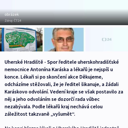
obrázek
Zdroj:
ČT24
Uherské Hradiště - Spor ředitele uherskohradišťské
nemocnice Antonína Karáska a lékařů je nejspíš u
konce. Lékaři si po skončení akce Děkujeme,
odcházíme stěžovali, že je ředitel šikanuje, a žádali
Karáskovo odvolání. Vedení kraje se však postavilo za
něj a jeho odvoláním se dozorčí rada vůbec
nezabývala. Podle lékařů kraj nechává celou
záležitost takzvaně „vyšumět“.