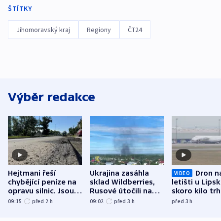
ŠTÍTKY
Jihomoravský kraj
Regiony
ČT24
Výběr redakce
Hejtmani řeší
Ukrajina zasáhla
Dron n
VIDEO
chybějící peníze na
sklad Wildberries,
letišti u Lips
opravu silnic. Jsou
Rusové útočili na
skoro kilo trh
nenárokové, namítá
trh, hasiče či
indicie ukazuj
09:15
před 2
h
09:02
před 3
h
před 3
h
ministerstvo
stadion
Rusko