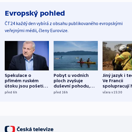
Evropský pohled
ČT24 každý den vybírá z obsahu publikovaného evropskými
veřejnými médii, členy Eurovize.
Spekulace o
Pobyt u vodních
Jiný jazyk i t
přímém ruském
ploch zvyšuje
Ve Francii
útoku jsou pošetilé,
duševní pohodu,
spolupracují h
míní estonský
ukázala
různých zemí
před 6
h
před 16
h
včera v 15:30
bezpečnostní
mezinárodní studie
expert