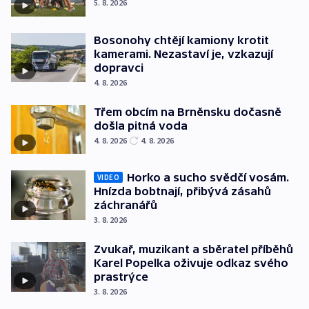
5. 8. 2026
Bosonohy chtějí kamiony krotit
kamerami. Nezastaví je, vzkazují
dopravci
4. 8. 2026
Třem obcím na Brněnsku dočasně
došla pitná voda
4. 8. 2026
4. 8. 2026
Horko a sucho svědčí vosám.
VIDEO
Hnízda bobtnají, přibývá zásahů
záchranářů
3. 8. 2026
Zvukař, muzikant a sběratel příběhů
Karel Popelka oživuje odkaz svého
prastrýce
3. 8. 2026