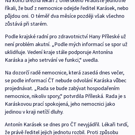
Na konci března lékaři z Uherského Hradiště jednotně
říkali, že buď z nemocnice odejde ředitel Karásek, nebo
půjdou oni. O téměř dva měsíce později však všechno
zůstává při starém.
Podle krajské radní pro zdravotnictví Hany Příleské už
není problém akutní. „Podle mých informací se spor už
uklidňuje. Vedení kraje stále podporuje Antonína
Karáska a jeho setrvání ve funkci,“ uvedla.
Na dozorčí radě nemocnice, která zasedá dnes večer,
se podle informací ČT nebude odvolání Karáska vůbec
projednávat. „Rada se bude zabývat hospodařením
nemocnice, nikoliv spory,“ potvrdila Příleská. Rada je s
Karáskovou prací spokojená, jeho nemocnici jako
jedinou v kraji netíží dluhy.
Antonín Karásek se dnes pro ČT nevyjádřil. Lékaři tvrdí,
že právě ředitel jejich jednotu rozbil. Proti způsobu