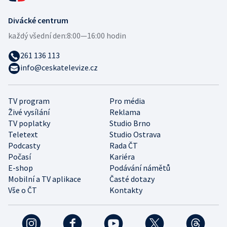
Divácké centrum
každý všední den:
8:00—16:00 hodin
261 136 113
info@ceskatelevize.cz
TV program
Pro média
Živé vysílání
Reklama
TV poplatky
Studio Brno
Teletext
Studio Ostrava
Podcasty
Rada ČT
Počasí
Kariéra
E-shop
Podávání námětů
Mobilní a TV aplikace
Časté dotazy
Vše o ČT
Kontakty