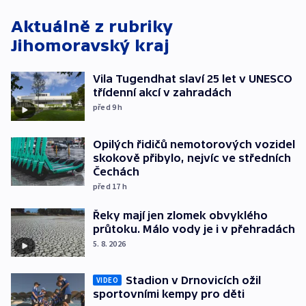
Aktuálně z rubriky
Jihomoravský kraj
Vila Tugendhat slaví 25 let v UNESCO
třídenní akcí v zahradách
před 9
h
Opilých řidičů nemotorových vozidel
skokově přibylo, nejvíc ve středních
Čechách
před 17
h
Řeky mají jen zlomek obvyklého
průtoku. Málo vody je i v přehradách
5. 8. 2026
Stadion v Drnovicích ožil
VIDEO
sportovními kempy pro děti