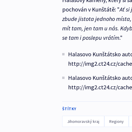
pochován v Kunštátě: "
Ať si
zbude jistota jednoho místa,
mít tam, jen tam u nás. Kdyby
se tam i poslepu vrátím
."
Halasovo Kunštátsko autor
http://img2.ct24.cz/cach
Halasovo Kunštátsko auto
http://img2.ct24.cz/cach
ŠTÍTKY
Jihomoravský kraj
Regiony