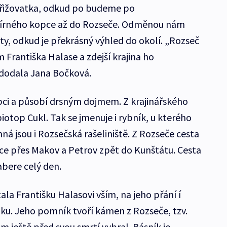
á křižovatka, odkud po budeme po
mírného kopce až do Rozseče. Odměnou nám
ty, odkud je překrásný výhled do okolí. „Rozseč
Františka Halase a zdejší krajina ho
“ dodala Jana Bočková.
pci a působí drsným dojmem. Z krajinářského
biotop Cukl. Tak se jmenuje i rybník, u kterého
á jsou i Rozsečská rašeliniště. Z Rozseče cesta
ce přes Makov a Petrov zpět do Kunštátu. Cesta
bere celý den.
ala Františku Halasovi vším, na jeho přání í
u. Jeho pomník tvoří kámen z Rozseče, tzv.
m ještě před svou smrtí vybral. Básník je