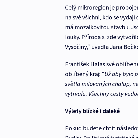
Celý mikroregion je propojen
na své všichni, kdo se vydají 
má mozaikovitou stavbu. Jso
louky. Příroda si zde vytvoři
Vysočiny,“ uvedla Jana Bočk
František Halas své oblíbené
oblíbený kraj: "
Už aby bylo p
světla milovaných chalup, ne
vytrvale. Všechny cesty ved
Výlety blízké i daleké
Pokud budete chtít následov
Rudky. Po fialové turistické 