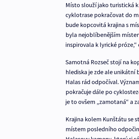
Místo slouží jako turistick
cyklotrase pokračovat do 
bude kopcovitá krajina s mís
byla nejoblíbenějším místem 
inspirovala k lyrické próze,
Samotná Rozseč stojí na ko
hlediska je zde ale unikátní 
Halas rád odpočíval. Významn
pokračuje dále po cyklostez
je to ovšem „zamotaná“ a za
Krajina kolem Kunštátu se st
místem posledního odpočink
Halasovy kameny, který si sá