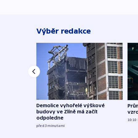
Výběr redakce
Demolice vyhořelé výškové
Prů
budovy ve Zlíně má začít
vzro
odpoledne
10:10
před 3
minutami