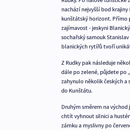
nachází nejvyšší bod krajiny
kunštátský horizont. Přímo 
zajímavost - jeskyni Blanický
sochařský samouk Stanislav 
blanických rytířů tvoří uni
Z Rudky pak následuje někol
dále po zelené, půjdete po 
zahynulo několik českých a 
do Kunštátu.
Druhým směrem na východ j
chtít vyhnout silnici a hus
zámku a myslivny po červené