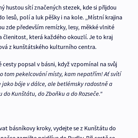
ý hustou sítí značených stezek, kde si přijdou
do lesů, polí a luk pěšky i na kole. „Místní krajina
u zde především remízky, lesy, měkké vlnité
la členitost, která každého okouzlí. Je to kraj
ová z kunštátského kulturního centra.
 cesty popsal v básni, když vzpomínal na svůj
o tom pekelcování místy, kam nepatřím! Ať svítí
 jako bóje v dálce, ale betlémsky radostně a
ou do Kunštátu, do Zboňku a do Rozseče."
at básníkovy kroky, vydejte se z Kunštátu do
značce zamiřte nejdříve do Rudky. Při cestě se