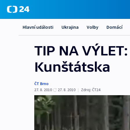
Hlavní události
Ukrajina
Volby
Domácí
TIP NA VÝLET:
Kunštátska
ČT Brno
27. 8. 2010
27. 8. 2010
|
Zdroj:
ČT24