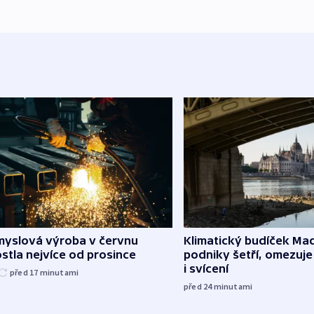
myslová výroba v červnu
Klimatický budíček Maď
stla nejvíce od prosince
podniky šetří, omezuj
i svícení
před 17
minutami
před 24
minutami