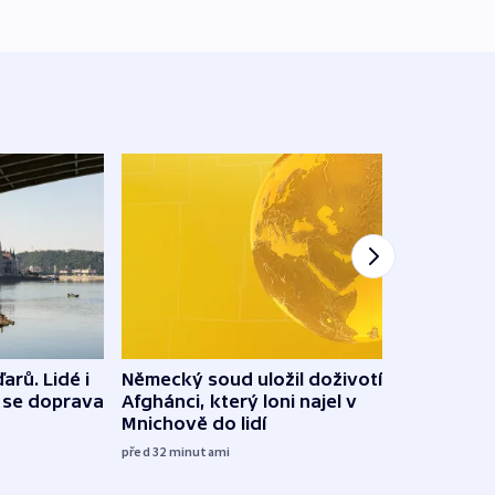
arů. Lidé i
Německý soud uložil doživotí
Státn
e se doprava
Afghánci, který loni najel v
a je
Mnichově do lidí
Bulo
před 32
minutami
06:11