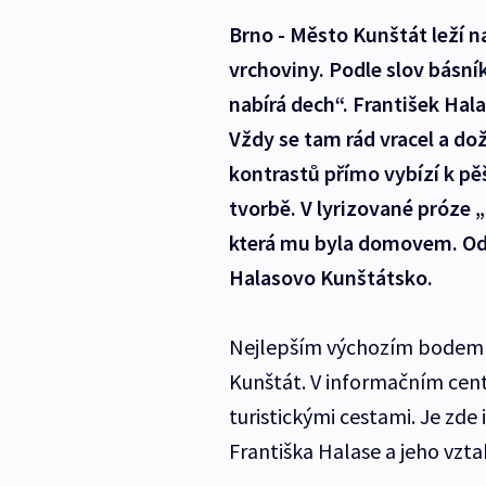
Brno - Město Kunštát leží 
vrchoviny. Podle slov básní
nabírá dech“. František Hala
Vždy se tam rád vracel a dož
kontrastů přímo vybízí k pěší
tvorbě. V lyrizované próze 
která mu byla domovem. Od 
Halasovo Kunštátsko.
Nejlepším výchozím bodem p
Kunštát. V informačním cent
turistickými cestami. Je zde
Františka Halase a jeho vzta