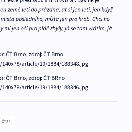
 jen země letí do prázdna, ať si jen letí, jen když
 místa posledního, místa jen pro hrob. Chci ho
 mi jen oči pro pláč zbyly, já se tam vrátím, já
: ČT Brno, zdroj: ČT Brno
e/140x78/article/19/1884/188348.jpg
r: ČT Brno, zdroj: ČT BRno
e/140x78/article/19/1884/188346.jpg
ČT24