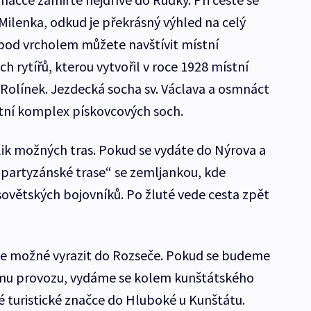
 Milenka, odkud je překrásný výhled na celý
pod vrcholem můžete navštívit místní
ch rytířů, kterou vytvořil v roce 1928 místní
Rolínek. Jezdecká socha sv. Václava a osmnáct
kátní komplex pískovcových soch.
ik možných tras. Pokud se vydáte do Nýrova a
„partyzánské trase“ se zemljankou, kde
sovětských bojovníků. Po žluté vede cesta zpět
e možné vyrazit do Rozseče. Pokud se budeme
tému provozu, vydáme se kolem kunštátského
 turistické značce do Hluboké u Kunštátu.