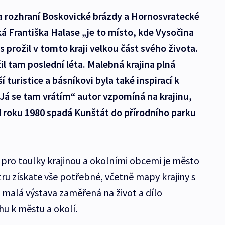
na rozhraní Boskovické brázdy a Hornosvratecké
ká Františka Halase „je to místo, kde Vysočina
s prožil v tomto kraji velkou část svého života.
il tam poslední léta. Malebná krajina plná
 turistice a básníkovi byla také inspirací k
„Já se tam vrátím“ autor vzpomíná na krajinu,
roku 1980 spadá Kunštát do přírodního parku
ro toulky krajinou a okolními obcemi je město
ru získate vše potřebné, včetně mapy krajiny s
 i malá výstava zaměřená na život a dílo
hu k městu a okolí.