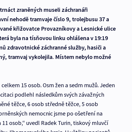
trnáct zraněných museli záchranáři
vní nehodě tramvaje číslo 9, trolejbusu 37 a
vané křižovatce Provazníkovy a Lesnické ulice
terá byla na tísňovou linku ohlášena v 19:19
ů zdravotnické záchranné služby, hasiči a
dný, tramvaj vykolejila. Místem nebylo možné
li celkem 15 osob. Osm žen a sedm mužů. Jeden
scitaci podlehl následkům svých závažných
něné těžce, 6 osob středně těžce, 5 osob
 brněnských nemocnic jsme po ošetření na
 11 osob,“ uvedl Radek Turin, tiskový mluvčí