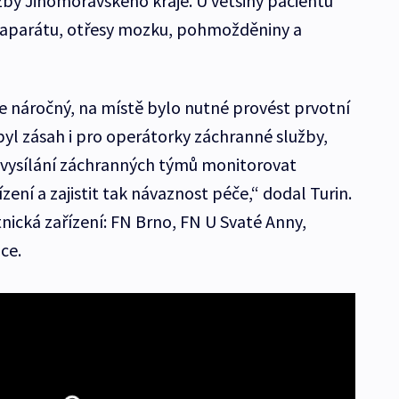
by Jihomoravského kraje. U většiny pacientů
 aparátu, otřesy mozku, pohmožděniny a
ce náročný, na místě bylo nutné provést prvotní
byl zásah i pro operátorky záchranné služby,
 vysílání záchranných týmů monitorovat
zení a zajistit tak návaznost péče,“ dodal Turin.
otnická zařízení: FN Brno, FN U Svaté Anny,
ce.