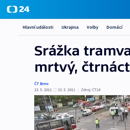
Hlavní události
Ukrajina
Volby
Domácí
Srážka tramvaj
mrtvý, čtrnác
ČT Brno
23. 5. 2011
23. 5. 2011
|
Zdroj:
ČT24