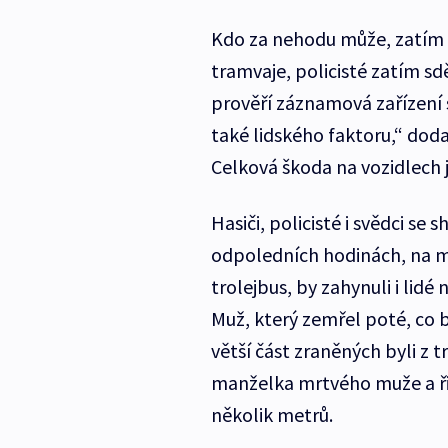
Kdo za nehodu může, zatím nen
tramvaje, policisté zatím sdě
prověří záznamová zařízení s
také lidského faktoru,“ doda
Celková škoda na vozidlech j
Hasiči, policisté i svědci se
odpoledních hodinách, na mí
trolejbus, by zahynuli i lid
Muž, který zemřel poté, co b
větší část zraněných byli z 
manželka mrtvého muže a řid
několik metrů.