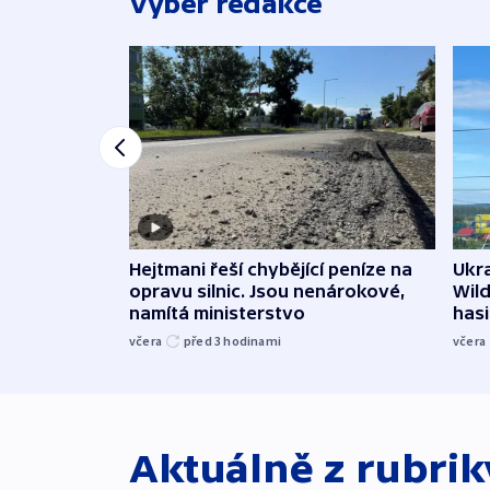
Výběr redakce
Ukra
Hejtmani řeší chybějící peníze na
Wild
opravu silnic. Jsou nenárokové,
hasi
namítá ministerstvo
včera
včera
před 3
hodinami
Aktuálně z rubri