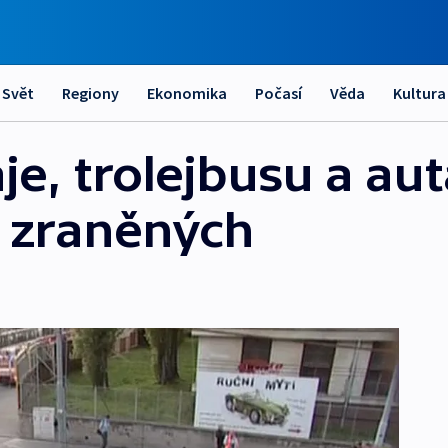
Svět
Regiony
Ekonomika
Počasí
Věda
Kultura
e, trolejbusu a aut
t zraněných