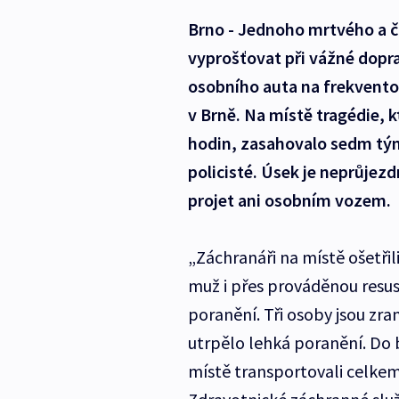
Brno - Jednoho mrtvého a č
vyprošťovat při vážné dopra
osobního auta na frekvento
v Brně. Na místě tragédie, k
hodin, zasahovalo sedm tým
policisté. Úsek je neprůjez
projet ani osobním vozem.
„Záchranáři na místě ošetři
muž i přes prováděnou resu
poranění. Tři osoby jsou zra
utrpělo lehká poranění. Do
místě transportovali celkem