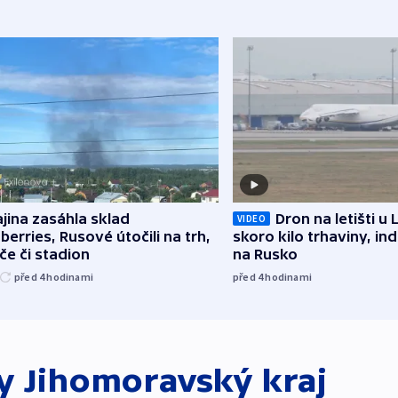
jina zasáhla sklad
Dron na letišti u 
VIDEO
berries, Rusové útočili na trh,
skoro kilo trhaviny, ind
če či stadion
na Rusko
před 4
hodinami
před 4
hodinami
ky
Jihomoravský kraj