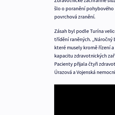
Zdravotnické záchranné služ
šlo o poranění pohybového
povrchová zranění.
Zásah byl podle Turína veli
třídění raněných. „Náročný 
které musely kromě řízení a
kapacitu zdravotnických zaří
Pacienty přijala čtyři zdrav
Úrazová a Vojenská nemocni