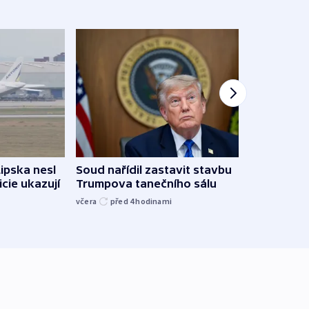
Lipska nesl
Soud nařídil zastavit stavbu
Žido
icie ukazují
Trumpova tanečního sálu
břehu
kriti
včera
před 4
hodinami
před 4