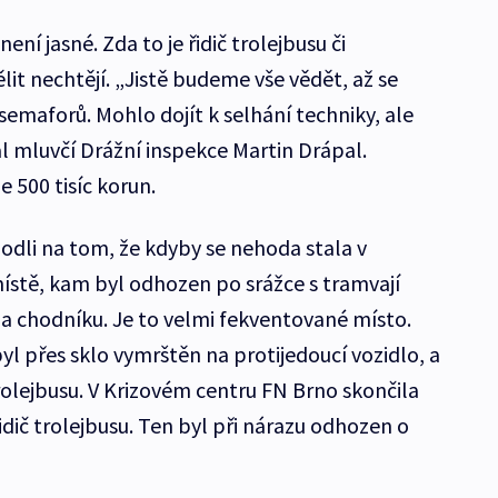
í jasné. Zda to je řidič trolejbusu či
lit nechtějí. „Jistě budeme vše vědět, až se
emaforů. Mohlo dojít k selhání techniky, ale
l mluvčí Drážní inspekce Martin Drápal.
e 500 tisíc korun.
 shodli na tom, že kdyby se nehoda stala v
stě, kam byl odhozen po srážce s tramvají
é na chodníku. Je to velmi fekventované místo.
yl přes sklo vymrštěn na protijedoucí vozidlo, a
trolejbusu. V Krizovém centru FN Brno skončila
ič trolejbusu. Ten byl při nárazu odhozen o