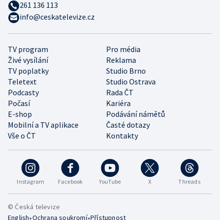
261 136 113
info@ceskatelevize.cz
TV program
Pro média
Živé vysílání
Reklama
TV poplatky
Studio Brno
Teletext
Studio Ostrava
Podcasty
Rada ČT
Počasí
Kariéra
E-shop
Podávání námětů
Mobilní a TV aplikace
Časté dotazy
Vše o ČT
Kontakty
Instagram
Facebook
YouTube
X
Threads
© Česká televize
•
•
English
Ochrana soukromí
Přístupnost