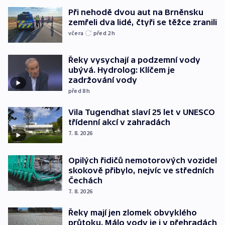
Při nehodě dvou aut na Brněnsku
zemřeli dva lidé, čtyři se těžce zranili
včera
před 2
h
Řeky vysychají a podzemní vody
ubývá. Hydrolog: Klíčem je
zadržování vody
před 8
h
Vila Tugendhat slaví 25 let v UNESCO
třídenní akcí v zahradách
7. 8. 2026
Opilých řidičů nemotorových vozidel
skokově přibylo, nejvíc ve středních
Čechách
7. 8. 2026
Řeky mají jen zlomek obvyklého
průtoku. Málo vody je i v přehradách