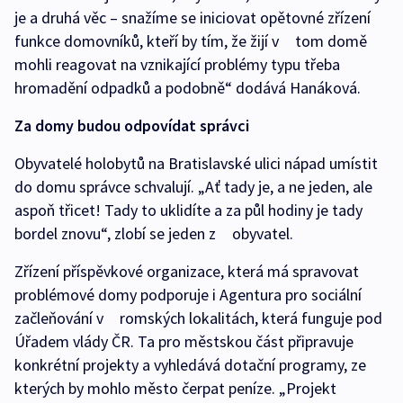
je a druhá věc – snažíme se iniciovat opětovné zřízení
funkce domovníků, kteří by tím, že žijí v tom domě
mohli reagovat na vznikající problémy typu třeba
hromadění odpadků a podobně“ dodává Hanáková.
Za domy budou odpovídat správci
Obyvatelé holobytů na Bratislavské ulici nápad umístit
do domu správce schvalují. „Ať tady je, a ne jeden, ale
aspoň třicet! Tady to uklidíte a za půl hodiny je tady
bordel znovu“, zlobí se jeden z obyvatel.
Zřízení příspěvkové organizace, která má spravovat
problémové domy podporuje i Agentura pro sociální
začleňování v romských lokalitách, která funguje pod
Úřadem vlády ČR. Ta pro městskou část připravuje
konkrétní projekty a vyhledává dotační programy, ze
kterých by mohlo město čerpat peníze. „Projekt