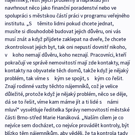
navrhnout něco jako finanční poradenství nebo ve
spolupráci s městskou částí práci v programu veřejného
institutu. „S těmito lidmi pokud chcete jednat,
musíte si dlouhodobě budovat jejich důvěru, oni vás
musí znát a když přijdete zaklepat na dveře, že chcete
zkontrolovat jejich byt, tak oni nepustí dovnitř nikoho,
v koho nemají důvěru, koho neznají. Pracovníci, kteří
pokračují ve správě nemovitostí mají zde kontakty, mají
kontakty na obyvatele těch domů, takže když je nějaký
problém, tak víme s kým se spojit, s kým co řešit.
Znají rodinné vazby těchto nájemníků, což je velice
důležité, protože když je nějaký problém, něco se děje,
dá se to řešit, víme kam máme jít a ti lidé s námi
mluví“ vysvětluje ředitelka Správy nemovitostí městské
části Brno-střed Marie Hanáková. „Naším cílem je co
nejvíce sem docházet, co nejvíce provádět kontroly, být
blízko těm nájemníkům, aby věděli, že ta kontrola tady