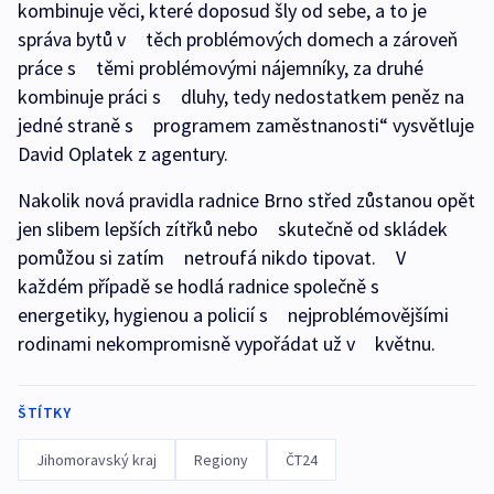
kombinuje věci, které doposud šly od sebe, a to je
správa bytů v těch problémových domech a zároveň
práce s těmi problémovými nájemníky, za druhé
kombinuje práci s dluhy, tedy nedostatkem peněz na
jedné straně s programem zaměstnanosti“ vysvětluje
David Oplatek z agentury.
Nakolik nová pravidla radnice Brno střed zůstanou opět
jen slibem lepších zítřků nebo skutečně od skládek
pomůžou si zatím netroufá nikdo tipovat. V
každém případě se hodlá radnice společně s
energetiky, hygienou a policií s nejproblémovějšími
rodinami nekompromisně vypořádat už v květnu.
ŠTÍTKY
Jihomoravský kraj
Regiony
ČT24