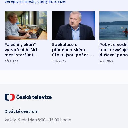
veřejnými médii, členy Eurovize.
Falešní „lékaři“
Spekulace o
Pobyt u vodn
vytvoření AI šíří
přímém ruském
ploch zvyšuje
mezi staršími
útoku jsou pošetilé,
duševní poho
Poláky nebezpečné
míní estonský
ukázala
před 17
h
7. 8. 2026
7. 8. 2026
zdravotní rady
bezpečnostní
mezinárodní 
expert
Divácké centrum
každý všední den:
8:00—16:00 hodin