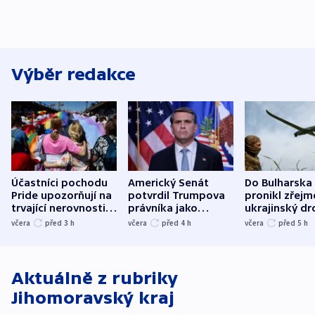
Výběr redakce
Účastníci pochodu
Americký Senát
Do Bulharska
Pride upozorňují na
potvrdil Trumpova
pronikl zřejm
trvající nerovnosti i
právníka jako
ukrajinský dr
společenskou
ministra
explodoval k
včera
před 3
h
včera
před 4
h
včera
před 5
h
atmosféru
spravedlnosti
od plynovod
Aktuálně z rubriky
Jihomoravský kraj