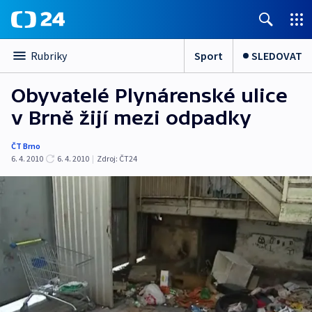
Sport
SLEDOVAT
Rubriky
Obyvatelé Plynárenské ulice
v Brně žijí mezi odpadky
ČT Brno
6. 4. 2010
6. 4. 2010
|
Zdroj:
ČT24