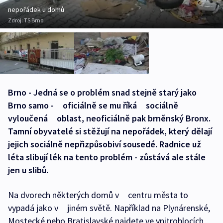
nepořádek u domů
Zdroj:
TS Brno
Brno - Jedná se o problém snad stejně starý jako
Brno samo - oficiálně se mu říká sociálně
vyloučená oblast, neoficiálně pak brněnský Bronx.
Tamní obyvatelé si stěžují na nepořádek, který dělají
jejich sociálně nepřizpůsobiví sousedé. Radnice už
léta slibují lék na tento problém - zůstává ale stále
jen u slibů.
Na dvorech některých domů v centru města to
vypadá jako v jiném světě. Například na Plynárenské,
Mostecké nebo Bratislavské najdete ve vnitroblocích