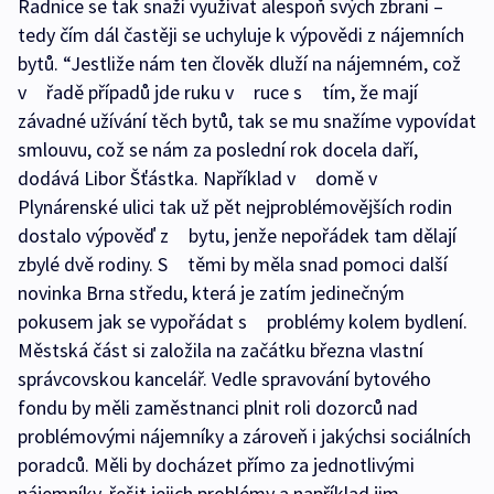
Radnice se tak snaží využívat alespoň svých zbraní –
tedy čím dál častěji se uchyluje k výpovědi z nájemních
bytů. “Jestliže nám ten člověk dluží na nájemném, což
v řadě případů jde ruku v ruce s tím, že mají
závadné užívání těch bytů, tak se mu snažíme vypovídat
smlouvu, což se nám za poslední rok docela daří,
dodává Libor Šťástka. Například v domě v
Plynárenské ulici tak už pět nejproblémovějších rodin
dostalo výpověď z bytu, jenže nepořádek tam dělají
zbylé dvě rodiny. S těmi by měla snad pomoci další
novinka Brna středu, která je zatím jedinečným
pokusem jak se vypořádat s problémy kolem bydlení.
Městská část si založila na začátku března vlastní
správcovskou kancelář. Vedle spravování bytového
fondu by měli zaměstnanci plnit roli dozorců nad
problémovými nájemníky a zároveň i jakýchsi sociálních
poradců. Měli by docházet přímo za jednotlivými
nájemníky, řešit jejich problémy a například jim