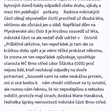
bytových domů haldy odpadků všeho druhu, výkaly a
mezi tím pobíhající potkany. Radnice městských
částí slibují obyvatelům čistší prostředí už dlouhá léta,
většinou ale zůstává jen u slibů. Například dům na
Plynárenské ulici číslo 8 je hrozbou sousedů už léta,
městské části se ale nedaří dvůr udržet v čistotě.
„Průběžně uklízíme, ten nepořádek je tam ale za
krátkou dobu zpět a je velmi těžké prokázat někomu,
že zrovna on ten nepořádek způsobuje, vysvětluje
starosta MČ Brno střed Libor Šťástka (ODS) proč
nejsou lidé, kteří nechávají odpadky na dvoře
potrestaní. „Sousedé sami na sebe neukážou prstem,
oni si sice budou k nám chodit stěžovat na ty ostatní,
ale rovnou nám řeknou, že nic nepodepíšou a nebudou
svědčit, protože mají strach, dodává Marie Hanáková,
ředitelka Správy nemovitostí městské části Brno-střed.