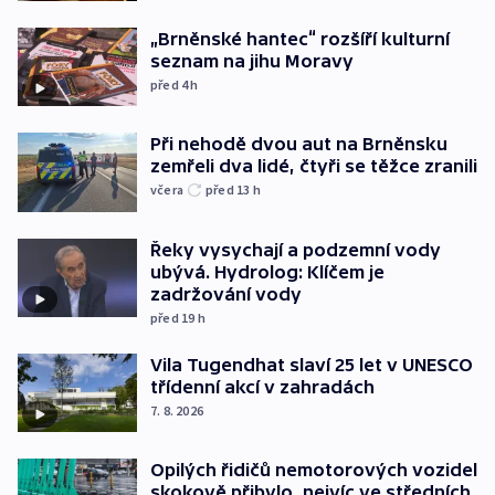
„Brněnské hantec“ rozšíří kulturní
seznam na jihu Moravy
před 4
h
Při nehodě dvou aut na Brněnsku
zemřeli dva lidé, čtyři se těžce zranili
včera
před 13
h
Řeky vysychají a podzemní vody
ubývá. Hydrolog: Klíčem je
zadržování vody
před 19
h
Vila Tugendhat slaví 25 let v UNESCO
třídenní akcí v zahradách
7. 8. 2026
Opilých řidičů nemotorových vozidel
skokově přibylo, nejvíc ve středních