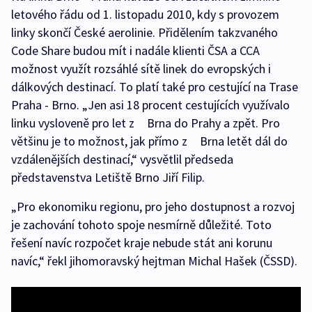
letového řádu od 1. listopadu 2010, kdy s provozem
linky skončí České aerolinie. Přidělením takzvaného
Code Share budou mít i nadále klienti ČSA a CCA
možnost využít rozsáhlé sítě linek do evropských i
dálkových destinací. To platí také pro cestující na Trase
Praha - Brno. „Jen asi 18 procent cestujících využívalo
linku vysloveně pro let z Brna do Prahy a zpět. Pro
většinu je to možnost, jak přímo z Brna letět dál do
vzdálenějších destinací,“ vysvětlil předseda
představenstva Letiště Brno Jiří Filip.
„Pro ekonomiku regionu, pro jeho dostupnost a rozvoj
je zachování tohoto spoje nesmírně důležité. Toto
řešení navíc rozpočet kraje nebude stát ani korunu
navíc,“ řekl jihomoravský hejtman Michal Hašek (ČSSD).