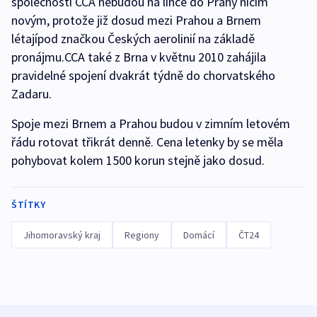
společnosti CCA nebudou na lince do Prahy ničím
novým, protože již dosud mezi Prahou a Brnem
létajípod značkou Českých aerolinií na základě
pronájmu.CCA také z Brna v květnu 2010 zahájila
pravidelné spojení dvakrát týdně do chorvatského
Zadaru.
Spoje mezi Brnem a Prahou budou v zimním letovém
řádu rotovat třikrát denně. Cena letenky by se měla
pohybovat kolem 1500 korun stejně jako dosud.
ŠTÍTKY
Jihomoravský kraj
Regiony
Domácí
ČT24