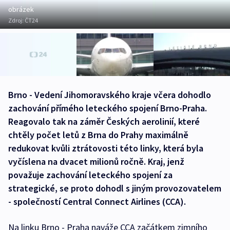
obrázek
Zdroj:
ČT24
Brno - Vedení Jihomoravského kraje včera dohodlo
zachování přímého leteckého spojení Brno-Praha.
Reagovalo tak na záměr Českých aerolinií, které
chtěly počet letů z Brna do Prahy maximálně
redukovat kvůli ztrátovosti této linky, která byla
vyčíslena na dvacet milionů ročně. Kraj, jenž
považuje zachování leteckého spojení za
strategické, se proto dohodl s jiným provozovatelem
- společností Central Connect Airlines (CCA).
Na linku Brno - Praha naváže CCA začátkem zimního