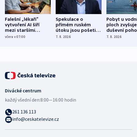
Falešní „lékaři“
Spekulace o
Pobyt u vodn
vytvoření AI šíří
přímém ruském
ploch zvyšuje
mezi staršími
útoku jsou pošetilé,
duševní poho
Poláky nebezpečné
míní estonský
ukázala
včera v 07:00
7. 8. 2026
7. 8. 2026
zdravotní rady
bezpečnostní
mezinárodní 
expert
Divácké centrum
každý všední den:
8:00—16:00 hodin
261 136 113
info@ceskatelevize.cz