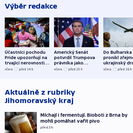
Výběr redakce
Účastníci pochodu
Americký Senát
Do Bulharska
Pride upozorňují na
potvrdil Trumpova
pronikl zřejm
trvající nerovnosti i
právníka jako
ukrajinský dr
společenskou
ministra
explodoval k
včera
před 14
h
včera
před 15
h
včera
před 16
h
atmosféru
spravedlnosti
od plynovod
Aktuálně z rubriky
Jihomoravský kraj
Míchají i fermentují. Bioboti z Brna by
mohli pomáhat vařit pivo
před 3
h