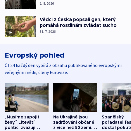
1. 8. 2026
Vědci z Česka popsali gen, který
pomáhá rostlinám zvládat sucho
31. 7. 2026
Evropský pohled
ČT24 každý den vybírá z obsahu publikovaného evropskými
veřejnými médii, členy Eurovize.
„Musíme zapojit
Na Ukrajině jsou
Španělský
ženy.“ Litevští
zadržováni občané
pořadatel fes
politici zvažují
z více než 50 zemí.
dostal pokut