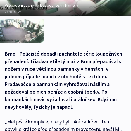
Přepadení zachytila bezpečnostní kamera
Zdroj:
ČT24
Brno - Policisté dopadli pachatele série loupežných
přepadení. Třiadvacetiletý muž z Brna přepadával s
nožem v ruce většinou barmanky v hernách, v
jednom případě loupil i v obchodě s textilem.
Prodavačce a barmankám vyhrožoval násilím a
požadoval po nich peníze a osobní šperky. Po
barmankách navíc vyžadoval i orální sex. Když mu
nevyhověly, fyzicky je napadl.
„Měl ještě komplice, který byl také zadržen. Ten
obvykle krátce před přepadením provozovnu navštívil,