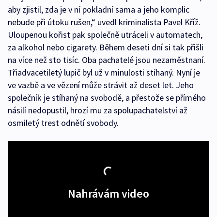
aby zjistil, zda je v ní pokladní sama a jeho komplic
nebude při útoku rušen,“ uvedl kriminalista Pavel Kříž.
Uloupenou kořist pak společně utráceli v automatech,
za alkohol nebo cigarety. Během deseti dní si tak přišli
na více než sto tisíc. Oba pachatelé jsou nezaměstnaní.
Třiadvacetiletý lupič byl už v minulosti stíhaný. Nyní je
ve vazbě a ve vězení může strávit až deset let. Jeho
společník je stíhaný na svobodě, a přestože se přímého
násilí nedopustil, hrozí mu za spolupachatelství až
osmiletý trest odnětí svobody.
Nahrávám video