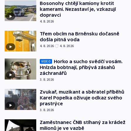
Bosonohy chtějí kamiony krotit
kamerami. Nezastaví je, vzkazují
dopravci
4. 8. 2026
Třem obcím na Brněnsku dočasně
došla pitná voda
4. 8. 2026
4. 8. 2026
Horko a sucho svědčí vosám.
VIDEO
Hnízda bobtnají, přibývá zásahů
záchranářů
3. 8. 2026
Zvukař, muzikant a sběratel příběhů
Karel Popelka oživuje odkaz svého
prastrýce
3. 8. 2026
Zaměstnanec ČNB stíhaný za krádež
milionů je ve vazbě