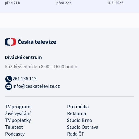
dohodu o
Bojovali na straně
nekalé prakti
před 21
h
před 22
h
4. 8. 2026
demografii
Ruska
Divácké centrum
každý všední den:
8:00—16:00 hodin
261 136 113
info@ceskatelevize.cz
TV program
Pro média
Živé vysílání
Reklama
TV poplatky
Studio Brno
Teletext
Studio Ostrava
Podcasty
Rada ČT