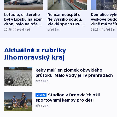
Letadlo, u kterého
Rencar neuspěl u
Demolice vyh
byl v Lipsku nalezen
Nejvyššího soudu.
výškové budo
dron, bylo naložené
Vleklý spor s DPP o
Zlíně má začí
municí, píší média
reklamní plochu
odpoledne
10:56
právě teď
před 5
m
12:29
před 9
m
končí
Aktuálně z rubriky
Jihomoravský kraj
Řeky mají jen zlomek obvyklého
průtoku. Málo vody je i v přehradách
před 18
h
Stadion v Drnovicích ožil
VIDEO
sportovními kempy pro děti
před 22
h