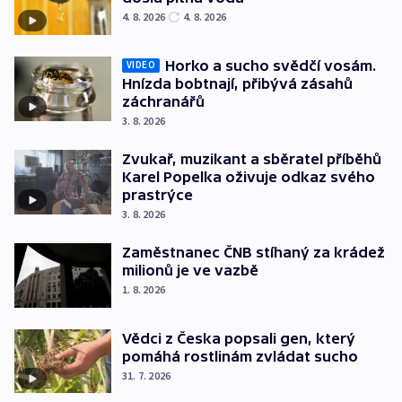
4. 8. 2026
4. 8. 2026
Horko a sucho svědčí vosám.
VIDEO
Hnízda bobtnají, přibývá zásahů
záchranářů
3. 8. 2026
Zvukař, muzikant a sběratel příběhů
Karel Popelka oživuje odkaz svého
prastrýce
3. 8. 2026
Zaměstnanec ČNB stíhaný za krádež
milionů je ve vazbě
1. 8. 2026
Vědci z Česka popsali gen, který
pomáhá rostlinám zvládat sucho
31. 7. 2026