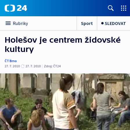
Sport
SLEDOVAT
Rubriky
Holešov je centrem židovské
kultury
ČT Brno
27. 7. 2010
27. 7. 2010
|
Zdroj:
ČT24