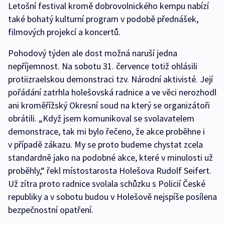
Letošní festival kromě dobrovolnického kempu nabízí
také bohatý kulturní program v podobě přednášek,
filmových projekcí a koncertů.
Pohodový týden ale dost možná naruší jedna
nepříjemnost. Na sobotu 31. července totiž ohlásili
protiizraelskou demonstraci tzv. Národní aktivisté. Její
pořádání zatrhla holešovská radnice a ve věci nerozhodl
ani kroměřížský Okresní soud na který se organizátoři
obrátili. „Když jsem komunikoval se svolavatelem
demonstrace, tak mi bylo řečeno, že akce proběhne i
v případě zákazu. My se proto budeme chystat zcela
standardně jako na podobné akce, které v minulosti už
proběhly,“ řekl místostarosta Holešova Rudolf Seifert.
Už zítra proto radnice svolala schůzku s Policií České
republiky a v sobotu budou v Holešově nejspíše posílena
bezpečnostní opatření.