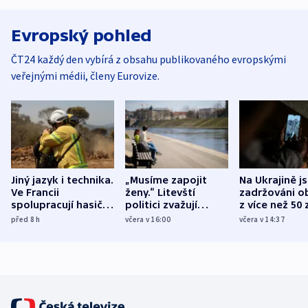
Evropský pohled
ČT24 každý den vybírá z obsahu publikovaného evropskými
veřejnými médii, členy Eurovize.
Jiný jazyk i technika.
„Musíme zapojit
Na Ukrajině j
Ve Francii
ženy.“ Litevští
zadržováni o
spolupracují hasiči z
politici zvažují
z více než 50 
různých zemí
dohodu o
Bojovali na s
před 8
h
včera v 16:00
včera v 14:37
demografii
Ruska