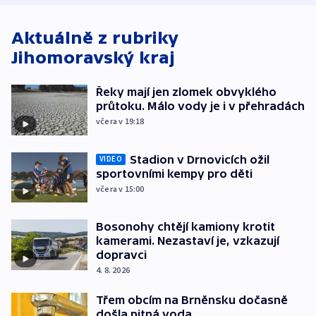
Aktuálně z rubriky
Jihomoravský kraj
Řeky mají jen zlomek obvyklého
průtoku. Málo vody je i v přehradách
včera v 19:18
Stadion v Drnovicích ožil
VIDEO
sportovními kempy pro děti
včera v 15:00
Bosonohy chtějí kamiony krotit
kamerami. Nezastaví je, vzkazují
dopravci
4. 8. 2026
Třem obcím na Brněnsku dočasně
došla pitná voda