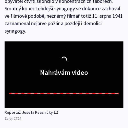
obyvatel čtvrti skončilo v koncentračních táborech.
Smutný konec tehdejší synagogy se dokonce zachoval
ve filmové podobě, neznámý filmař totiž 11. srpna 1941
zaznamenal nejprve požár a později i demolici
synagogy.
Nahrávám video
Reportáž Josefa Kvasničky
Zdroj:
ČT24