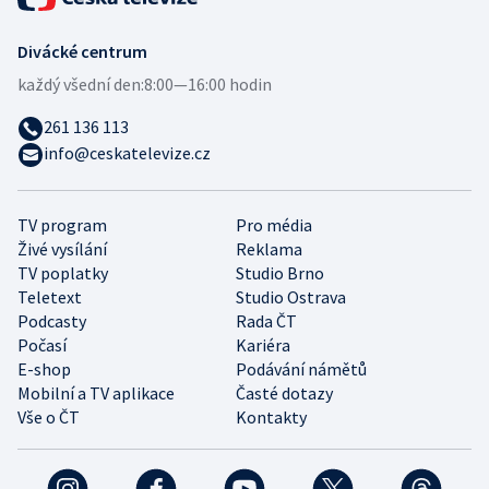
Divácké centrum
každý všední den:
8:00—16:00 hodin
261 136 113
info@ceskatelevize.cz
TV program
Pro média
Živé vysílání
Reklama
TV poplatky
Studio Brno
Teletext
Studio Ostrava
Podcasty
Rada ČT
Počasí
Kariéra
E-shop
Podávání námětů
Mobilní a TV aplikace
Časté dotazy
Vše o ČT
Kontakty