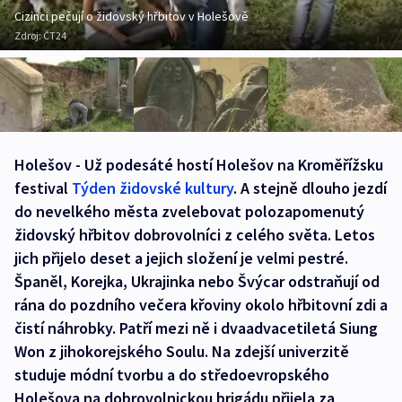
Cizinci pečují o židovský hřbitov v Holešově
Zdroj:
ČT24
Holešov - Už podesáté hostí Holešov na Kroměřížsku
festival
Týden židovské kultury
. A stejně dlouho jezdí
do nevelkého města zvelebovat polozapomenutý
židovský hřbitov dobrovolníci z celého světa. Letos
jich přijelo deset a jejich složení je velmi pestré.
Španěl, Korejka, Ukrajinka nebo Švýcar odstraňují od
rána do pozdního večera křoviny okolo hřbitovní zdi a
čistí náhrobky. Patří mezi ně i dvaadvacetiletá Siung
Won z jihokorejského Soulu. Na zdejší univerzitě
studuje módní tvorbu a do středoevropského
Holešova na dobrovolnickou brigádu přijela za