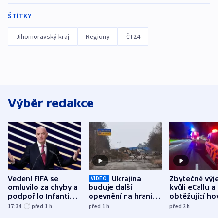
ŠTÍTKY
Jihomoravský kraj
Regiony
ČT24
Výběr redakce
Vedení FIFA se
Ukrajina
Zbytečné výj
VIDEO
omluvilo za chyby a
buduje další
kvůli eCallu a
podpořilo Infantina.
opevnění na hranici
obtěžující ho
UEFA trvá na
s Běloruskem
zdržují záchr
17:34
před 1
h
před 1
h
před 2
h
bojkotu