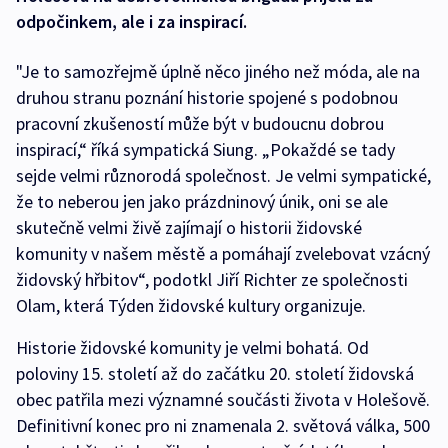
odpočinkem, ale i za inspirací.
"Je to samozřejmě úplně něco jiného než móda, ale na
druhou stranu poznání historie spojené s podobnou
pracovní zkušeností může být v budoucnu dobrou
inspirací,“ říká sympatická Siung. „Pokaždé se tady
sejde velmi různorodá společnost. Je velmi sympatické,
že to neberou jen jako prázdninový únik, oni se ale
skutečně velmi živě zajímají o historii židovské
komunity v našem městě a pomáhají zvelebovat vzácný
židovský hřbitov“, podotkl Jiří Richter ze společnosti
Olam, která Týden židovské kultury organizuje.
Historie židovské komunity je velmi bohatá. Od
poloviny 15. století až do začátku 20. století židovská
obec patřila mezi významné součásti života v Holešově.
Definitivní konec pro ni znamenala 2. světová válka, 500