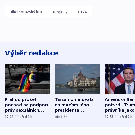
Jihomoravský kraj
Regiony
ČT24
Výběr redakce
Prahou prošel
Tisza nominovala
Americký Sen
pochod na podporu
na maďarského
potvrdil Tru
práv sexuálních
prezidenta
právníka jako
menšin
bývalého šéfa
ministra
12:02
před 1
h
před 2
h
12:53
před 2
h
nejvyššího soudu
spravedlnost