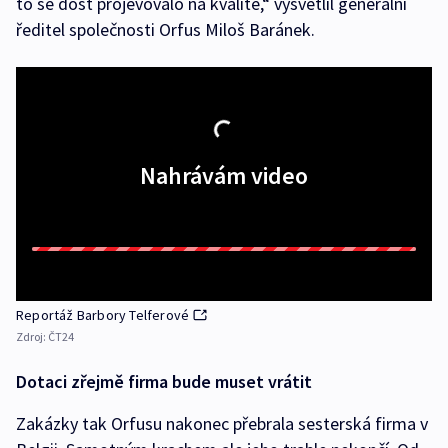
to se dost projevovalo na kvalitě,“ vysvětlil generální
ředitel společnosti Orfus Miloš Baránek.
Nahrávám video
Reportáž Barbory Telferové
Zdroj:
ČT24
Dotaci zřejmě firma bude muset vrátit
Zakázky tak Orfusu nakonec přebrala sesterská firma v