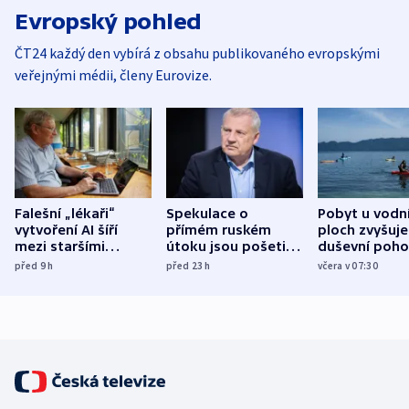
Evropský pohled
ČT24 každý den vybírá z obsahu publikovaného evropskými
veřejnými médii, členy Eurovize.
Falešní „lékaři“
Spekulace o
Pobyt u vodn
vytvoření AI šíří
přímém ruském
ploch zvyšuje
mezi staršími
útoku jsou pošetilé,
duševní poho
Poláky nebezpečné
míní estonský
ukázala
před 9
h
před 23
h
včera v 07:30
zdravotní rady
bezpečnostní
mezinárodní 
expert