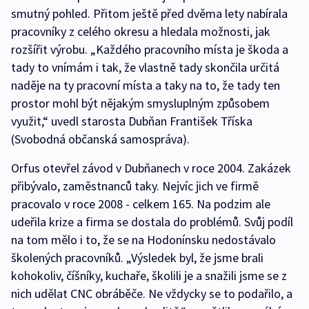
smutný pohled. Přitom ještě před dvěma lety nabírala
pracovníky z celého okresu a hledala možnosti, jak
rozšířit výrobu. „Každého pracovního místa je škoda a
tady to vnímám i tak, že vlastně tady skončila určitá
naděje na ty pracovní místa a taky na to, že tady ten
prostor mohl být nějakým smysluplným způsobem
využit,“ uvedl starosta Dubňan František Tříska
(Svobodná občanská samospráva).
Orfus otevřel závod v Dubňanech v roce 2004. Zakázek
přibývalo, zaměstnanců taky. Nejvíc jich ve firmě
pracovalo v roce 2008 - celkem 165. Na podzim ale
udeřila krize a firma se dostala do problémů. Svůj podíl
na tom mělo i to, že se na Hodonínsku nedostávalo
školených pracovníků. „Výsledek byl, že jsme brali
kohokoliv, číšníky, kuchaře, školili je a snažili jsme se z
nich udělat CNC obráběče. Ne vždycky se to podařilo, a