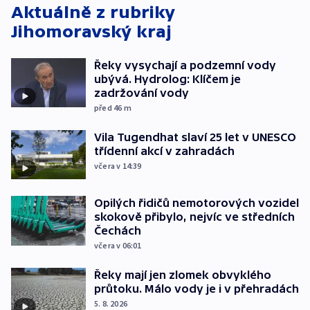
Aktuálně z rubriky
Jihomoravský kraj
Řeky vysychají a podzemní vody
ubývá. Hydrolog: Klíčem je
zadržování vody
před 46
m
Vila Tugendhat slaví 25 let v UNESCO
třídenní akcí v zahradách
včera v 14:39
Opilých řidičů nemotorových vozidel
skokově přibylo, nejvíc ve středních
Čechách
včera v 06:01
Řeky mají jen zlomek obvyklého
průtoku. Málo vody je i v přehradách
5. 8. 2026