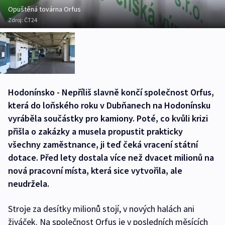
Opuštěná továrna Orfus
Zdroj:
ČT24
Hodonínsko - Nepříliš slavně končí společnost Orfus,
která do loňského roku v Dubňanech na Hodonínsku
vyráběla součástky pro kamiony. Poté, co kvůli krizi
přišla o zakázky a musela propustit prakticky
všechny zaměstnance, ji teď čeká vracení státní
dotace. Před lety dostala více než dvacet milionů na
nová pracovní místa, která sice vytvořila, ale
neudržela.
Stroje za desítky milionů stojí, v nových halách ani
živáček. Na společnost Orfus je v posledních měsících