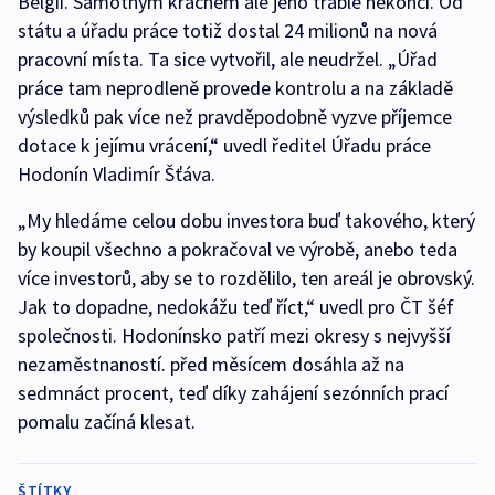
Belgii. Samotným krachem ale jeho trable nekončí. Od
státu a úřadu práce totiž dostal 24 milionů na nová
pracovní místa. Ta sice vytvořil, ale neudržel. „Úřad
práce tam neprodleně provede kontrolu a na základě
výsledků pak více než pravděpodobně vyzve příjemce
dotace k jejímu vrácení,“ uvedl ředitel Úřadu práce
Hodonín Vladimír Šťáva.
„My hledáme celou dobu investora buď takového, který
by koupil všechno a pokračoval ve výrobě, anebo teda
více investorů, aby se to rozdělilo, ten areál je obrovský.
Jak to dopadne, nedokážu teď říct,“ uvedl pro ČT šéf
společnosti. Hodonínsko patří mezi okresy s nejvyšší
nezaměstnaností. před měsícem dosáhla až na
sedmnáct procent, teď díky zahájení sezónních prací
pomalu začíná klesat.
ŠTÍTKY