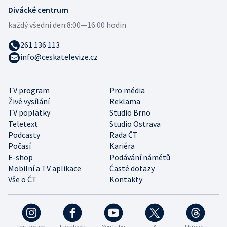
Divácké centrum
každý všední den:
8:00—16:00 hodin
261 136 113
info@ceskatelevize.cz
TV program
Pro média
Živé vysílání
Reklama
TV poplatky
Studio Brno
Teletext
Studio Ostrava
Podcasty
Rada ČT
Počasí
Kariéra
E-shop
Podávání námětů
Mobilní a TV aplikace
Časté dotazy
Vše o ČT
Kontakty
Instagram
Facebook
YouTube
X
Threads