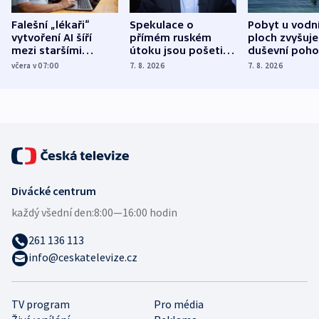
Falešní „lékaři“
Spekulace o
Pobyt u vodn
vytvoření AI šíří
přímém ruském
ploch zvyšuje
mezi staršími
útoku jsou pošetilé,
duševní poho
Poláky nebezpečné
míní estonský
ukázala
včera v 07:00
7. 8. 2026
7. 8. 2026
zdravotní rady
bezpečnostní
mezinárodní 
expert
Divácké centrum
každý všední den:
8:00—16:00 hodin
261 136 113
info@ceskatelevize.cz
TV program
Pro média