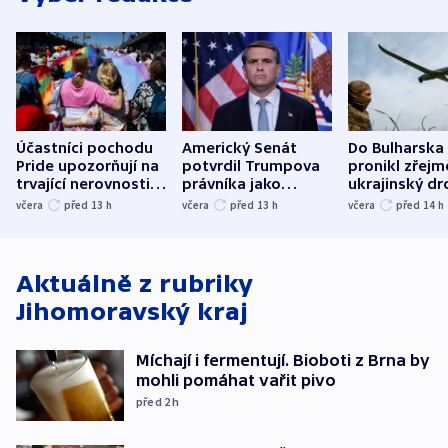
Účastníci pochodu
Americký Senát
Do Bulharska
Pride upozorňují na
potvrdil Trumpova
pronikl zřejm
trvající nerovnosti i
právníka jako
ukrajinský dr
společenskou
ministra
explodoval k
včera
před 13
h
včera
před 13
h
včera
před 14
h
atmosféru
spravedlnosti
od plynovod
Aktuálně z rubriky
Jihomoravský kraj
Míchají i fermentují. Bioboti z Brna by
mohli pomáhat vařit pivo
před 2
h