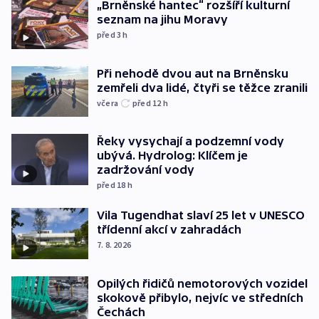
„Brněnské hantec“ rozšíří kulturní
seznam na jihu Moravy
před 3
h
Při nehodě dvou aut na Brněnsku
zemřeli dva lidé, čtyři se těžce zranili
včera
před 12
h
Řeky vysychají a podzemní vody
ubývá. Hydrolog: Klíčem je
zadržování vody
před 18
h
Vila Tugendhat slaví 25 let v UNESCO
třídenní akcí v zahradách
7. 8. 2026
Opilých řidičů nemotorových vozidel
skokově přibylo, nejvíc ve středních
Čechách