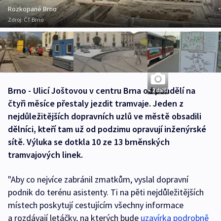
Rozkopané Brno
Zdroj:
ČT Brno
Brno - Ulicí Joštovou v centru Brna od pondělí na
+ 2 další
čtyři měsíce přestaly jezdit tramvaje. Jeden z
nejdůležitějších dopravních uzlů ve městě obsadili
dělníci, kteří tam už od podzimu opravují inženýrské
sítě. Výluka se dotkla 10 ze 13 brněnských
tramvajových linek.
"Aby co nejvíce zabránil zmatkům, vyslal dopravní
podnik do terénu asistenty. Ti na pěti nejdůležitějších
místech poskytují cestujícím všechny informace
a rozdávají letáčky, na kterých bude
uzavírka podrobně