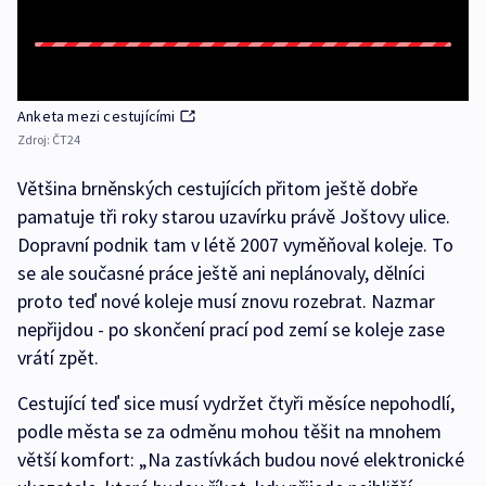
Anketa mezi cestujícími
Zdroj:
ČT24
Většina brněnských cestujících přitom ještě dobře
pamatuje tři roky starou uzavírku právě Joštovy ulice.
Dopravní podnik tam v létě 2007 vyměňoval koleje. To
se ale současné práce ještě ani neplánovaly, dělníci
proto teď nové koleje musí znovu rozebrat. Nazmar
nepřijdou - po skončení prací pod zemí se koleje zase
vrátí zpět.
Cestující teď sice musí vydržet čtyři měsíce nepohodlí,
podle města se za odměnu mohou těšit na mnohem
větší komfort: „Na zastívkách budou nové elektronické