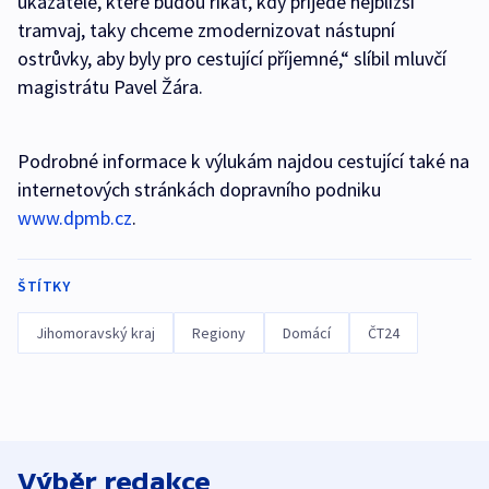
ukazatele, které budou říkat, kdy přijede nejbližší
tramvaj, taky chceme zmodernizovat nástupní
ostrůvky, aby byly pro cestující příjemné,“ slíbil mluvčí
magistrátu Pavel Žára.
Podrobné informace k výlukám najdou cestující také na
internetových stránkách dopravního podniku
www.dpmb.cz
.
ŠTÍTKY
Jihomoravský kraj
Regiony
Domácí
ČT24
Výběr redakce